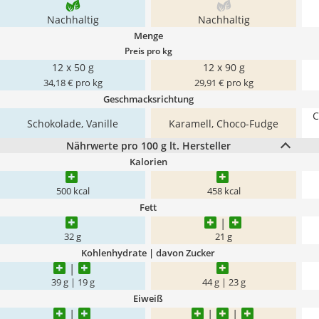
Nachhaltig
Nachhaltig
Menge
Preis pro kg
12 x 50 g
12 x 90 g
34,18 € pro kg
29,91 € pro kg
Geschmacksrichtung
C
Schokolade, Vanille
Karamell, Choco-Fudge
Nährwerte pro 100 g lt. Hersteller
Kalorien
500 kcal
458 kcal
Fett
32 g
21 g
Kohlenhydrate | davon Zucker
39 g | 19 g
44 g | 23 g
Eiweiß