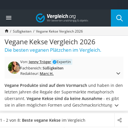
Die beliebtesten Vergleiche nach Kategorie
Vergleich
Lebensmittel
Schwarzkümmelöl
Süßigkeiten
Vegane Kekse Vergleich 2026
Knäckebrot
Schwarzkümmelöl-Kapseln
Vegane Kekse Vergleich 2026
Manukahonig
Die besten veganen Plätzchen im Vergleich.
Eiklar
Astronautenkost
Von:
Jenny Tröger
Expertin
Balsamico-Essig
Fachbereich:
Süßigkeiten
Schwarzkümmelöl bio
Redakteur:
Marc H.
Sardinen
Honig
Vegane Produkte sind auf dem Vormarsch
und haben in den
Gemüsebrühe
letzten Jahren die Regale der Supermärkte metaphorisch
Eiskaffee-Pulver
überrannt.
Vegane Kekse sind da keine Ausnahme
- es gibt
Irischer Whiskey
sie in allen möglichen Formen und Geschmacksrichtungen,
Grapefruitkernextrakt
mit natürlichen Zutaten wie
Haferflocken
aber auch als
Matcha-Set
schmackhaften Nachtisch für zwischendurch.
Wählen Sie
1 - 2 von 8:
Beste vegane Kekse
im Vergleich
Sojasauce
jetzt aus unserer Tabelle
vegane Kekse mit Ihrem