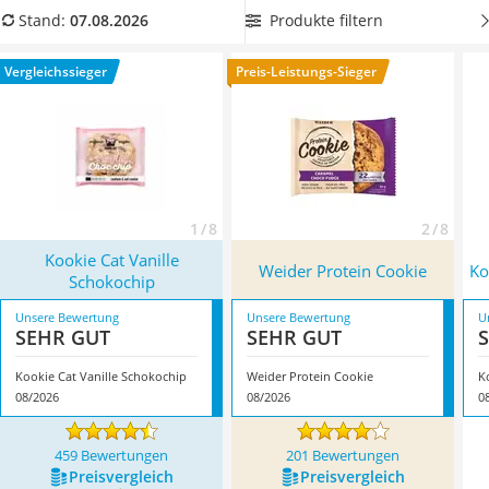
MCT-Öl
Lieblingsgeschmack
aus. Online-Tests zeigen, dass es die
Produkte filtern
Stand:
07.08.2026
Trüffelöl
veganen Kekse in allen möglichen Geschmacksrichtungen
Erythrit
gibt, von Zitrone über Schokolade bis hin zu Karamell.
Vergleichssieger
Preis-Leistungs-Sieger
Müsli ohne Zuckerzusatz
Überzeugt hat uns hier im August 2026 besonders das
Service
Modell
Kookie Cat Vanille Schokochip
*
mit seinen
Eigenschaften.
1 / 8
2 / 8
Kookie Cat Vanille
Weider Protein Cookie
Ko
Schokochip
Unsere Bewertung
Unsere Bewertung
U
SEHR GUT
SEHR GUT
Kookie Cat Vanille Schokochip
Weider Protein Cookie
K
08/2026
08/2026
0
459 Bewertungen
201 Bewertungen
Preis­vergleich
Preis­vergleich