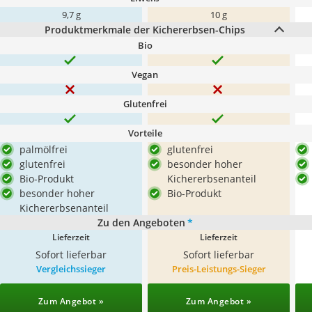
9,7 g
10 g
Produktmerkmale der Kichererbsen-Chips
Bio
Vegan
Glutenfrei
Vorteile
palmölfrei
glutenfrei
glutenfrei
besonder hoher
Bio-Produkt
Kichererbsenanteil
besonder hoher
Bio-Produkt
Kichererbsenanteil
Zu den Angeboten
*
Lieferzeit
Lieferzeit
Sofort lieferbar
Sofort lieferbar
Vergleichssieger
Preis-Leistungs-Sieger
Zum Angebot »
Zum Angebot »