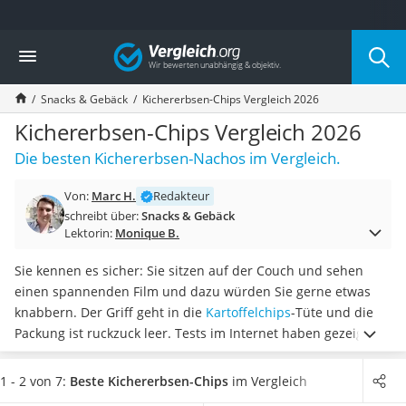
Die beliebtesten Vergleiche nach Kategorie
Vergleich
Lebensmittel
Schwarzkümmelöl
Snacks & Gebäck
Kichererbsen-Chips Vergleich 2026
Knäckebrot
Schwarzkümmelöl-Kapseln
Kichererbsen-Chips Vergleich 2026
Manukahonig
Die besten Kichererbsen-Nachos im Vergleich.
Eiklar
Astronautenkost
Von:
Marc H.
Redakteur
Balsamico-Essig
schreibt über:
Snacks & Gebäck
Schwarzkümmelöl bio
Lektorin:
Monique B.
Sardinen
Honig
Sie kennen es sicher: Sie sitzen auf der Couch und sehen
Gemüsebrühe
einen spannenden Film und dazu würden Sie gerne etwas
Eiskaffee-Pulver
knabbern. Der Griff geht in die
Kartoffelchips
-Tüte und die
Irischer Whiskey
Packung ist ruckzuck leer. Tests im Internet haben gezeigt,
Grapefruitkernextrakt
dass
Kichererbsen-Chips hier eine etwas fettärmere
Matcha-Set
Alternative sind.
Wählen Sie jetzt
vegane Kichererbsen-Chips
1 - 2 von 7:
Beste Kichererbsen-Chips
im Vergleich
Sojasauce
aus unserer Vergleichstabelle aus, falls Sie diese