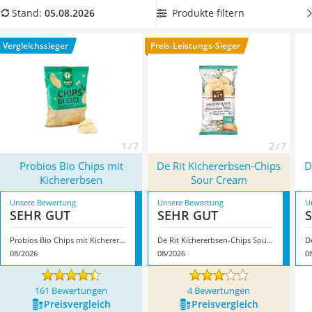
MCT-Öl
Ernährungsform bevorzugen. Überzeugt hat uns hier im
Produkte filtern
Stand:
05.08.2026
Trüffelöl
August 2026 besonders das Modell
Probios ‎Bio Chips mit
Erythrit
Kichererbsen
*
mit seinen Eigenschaften.
Vergleichssieger
Preis-Leistungs-Sieger
Müsli ohne Zuckerzusatz
Service
1 / 7
2 / 7
Probios ‎Bio Chips mit
De Rit Kichererbsen-Chips
D
Kichererbsen
Sour Cream
Unsere Bewertung
Unsere Bewertung
U
SEHR GUT
SEHR GUT
Probios ‎Bio Chips mit Kichererbsen
De Rit Kichererbsen-Chips Sour Cream
08/2026
08/2026
0
161 Bewertungen
4 Bewertungen
Preis­vergleich
Preis­vergleich