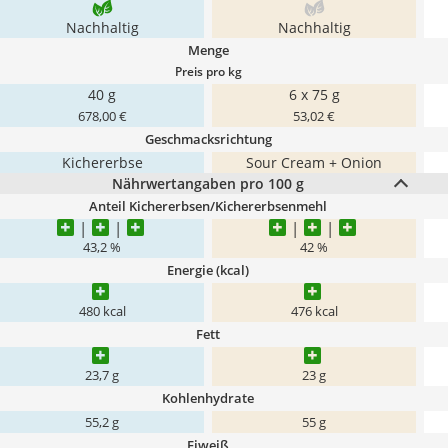
Nachhaltig
Nachhaltig
Menge
Preis pro kg
40 g
6 x 75 g
678,00 €
53,02 €
Geschmacksrichtung
Kichererbse
Sour Cream + Onion
Nährwertangaben pro 100 g
Anteil Kichererbsen/Kichererbsenmehl
43,2 %
42 %
Energie (kcal)
480 kcal
476 kcal
Fett
23,7 g
23 g
Kohlenhydrate
55,2 g
55 g
Eiweiß