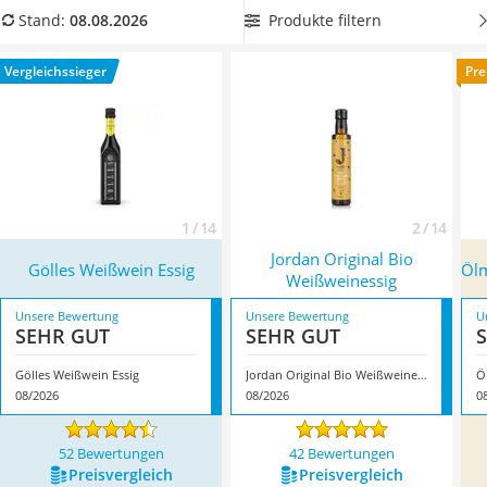
MCT-Öl
Glasflasche
, wenn Sie Plastik im Haushalt reduzieren wollen –
Produkte filtern
Stand:
08.08.2026
Trüffelöl
auch
Aroma und Geschmack
bleiben in einer
Erythrit
Braunglasflasche länger erhalten. Überzeugt hat uns hier im
Vergleichssieger
Pre
Müsli ohne Zuckerzusatz
August 2026 besonders das Modell
Gölles Weißwein Essig
*
Service
mit seinen Eigenschaften.
1 / 14
2 / 14
Jordan Original Bio
Gölles Weißwein Essig
Ölm
Weißweinessig
Unsere Bewertung
Unsere Bewertung
U
SEHR GUT
SEHR GUT
Gölles Weißwein Essig
Jordan Original Bio Weißweinessig
Ö
08/2026
08/2026
0
52 Bewertungen
42 Bewertungen
Preis­vergleich
Preis­vergleich