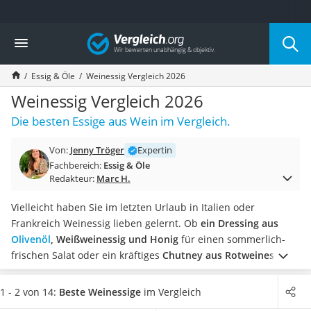
Die beliebtesten Vergleiche nach Kategorie
Vergleich
Lebensmittel
Schwarzkümmelöl
Essig & Öle
Weinessig Vergleich 2026
Knäckebrot
Schwarzkümmelöl-Kapseln
Weinessig Vergleich 2026
Manukahonig
Die besten Essige aus Wein im Vergleich.
Eiklar
Astronautenkost
Von:
Jenny Tröger
Expertin
Balsamico-Essig
Fachbereich:
Essig & Öle
Schwarzkümmelöl bio
Redakteur:
Marc H.
Sardinen
Honig
Vielleicht haben Sie im letzten Urlaub in Italien oder
Gemüsebrühe
Frankreich Weinessig lieben gelernt. Ob
ein Dressing aus
Eiskaffee-Pulver
Olivenöl
, Weißweinessig und Honig
für einen sommerlich-
Irischer Whiskey
frischen Salat oder ein kräftiges
Chutney aus Rotweinessig
Grapefruitkernextrakt
und Zwiebeln
– Weinessig können Sie in der Küche laut
Matcha-Set
Online-Tests vielseitig anwenden.
Wählen Sie jetzt aus
1 - 2 von 14:
Beste Weinessige
im Vergleich
Sojasauce
unserer Vergleichstabelle einen
Weinessig in einer