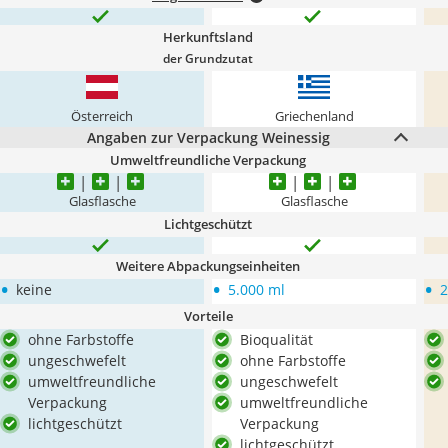
Herkunftsland
der Grundzutat
Österreich
Griechenland
Angaben zur Verpackung Weinessig
Umweltfreundliche Verpackung
Glasflasche
Glasflasche
Lichtgeschützt
Weitere Abpackungseinheiten
•
•
•
keine
5.000 ml
2
Vorteile
ohne Farbstoffe
Bioqualität
ungeschwefelt
ohne Farbstoffe
umweltfreundliche
ungeschwefelt
Verpackung
umweltfreundliche
lichtgeschützt
Verpackung
lichtgeschützt