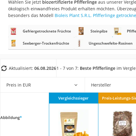
Wählen Sie jetzt
biozertifizierte Pfifferlinge
aus unserer Vergle
Gemüsebrühe
ökologisch einwandfreies Produkt erhalten möchten. Überzeug
Eiskaffee-Pulver
besonders das Modell
Bioleis Plant S.R.L. Pfifferlinge getrockne
Irischer Whiskey
Gefriergetrocknete Früchte
Steinpilze
Pfiff
Grapefruitkernext
Matcha-Set
Seeberger-Trockenfrüchte
Ungeschwefelte-Rosinen
Sojasauce
MCT-Öl
Aktualisiert:
06.08.2026
1 - 7 von 7:
Beste Pfifferlinge
im Vergle
Trüffelöl
Erythrit
Preis in EUR
Hersteller
Müsli ohne Zucker
Vergleichssieger
Preis-Leistungs-Si
Service
Abbildung
*