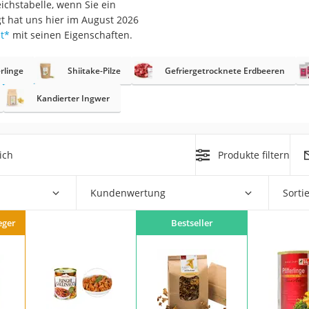
ichstabelle, wenn Sie ein
t hat uns hier im August 2026
t
*
mit seinen Eigenschaften.
erlinge
Shiitake-Pilze
Gefriergetrocknete Erdbeeren
rakt
Kandierter Ingwer
ich
Produkte filtern
Kundenwertung
Sorti
zusatz
eger
Bestseller