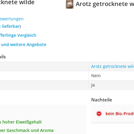
cknete wilde
Arotz getrocknete wi
Bewertungen
t lieferbar
)
fferlinge Vergleich
h und weitere Angebote
ils
Arotz getrocknete wil
Nein
Ja
Nachteile
kein Bio-Prod
 hoher Eiweißgehalt
er Geschmack und Aroma