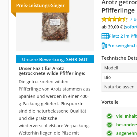
Arotz getro
Preis-Leistungs-Sieger
Pfifferlinge
7 
ab 39,00 €
(
Sofor
Platz 2 im Pfi
Preisvergleic
Technische Deta
Unsere Bewertung:
SEHR GUT
Modell
Unser Fazit für Arotz
getrocknete wilde Pfifferlinge:
Bio
Die getrockneten wilden
Naturbelassen
Pfifferlinge von Arotz stammen aus
Spanien und werden in einer 400-
Vorteile
g-Packung geliefert. Pluspunkte
sind die naturbelassene Qualität
viel Inhalt
und die praktische
besonders
wiederverschließbare Verpackung.
Weiterhin liegen die Pilze mit
angenehm