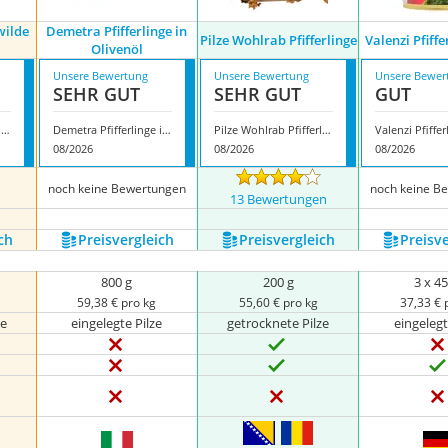
wilde
Demetra Pfifferlinge in
Pilze Wohlrab Pfifferlinge
Valenzi Pfiffe
Olivenöl
Unsere Bewertung
Unsere Bewertung
Unsere Bewer
SEHR GUT
SEHR GUT
GUT
Arotz getrocknete wilde Pfifferlinge
Demetra Pfifferlinge in Olivenöl
Pilze Wohlrab Pfifferlinge
08/2026
08/2026
08/2026
noch keine Bewertungen
noch keine B
n
13 Bewertungen
ch
Preis­vergleich
Preis­vergleich
Preis­v
800 g
200 g
3 x 45
59,38 € pro kg
55,60 € pro kg
37,33 € 
ze
eingelegte Pilze
getrocknete Pilze
eingelegt