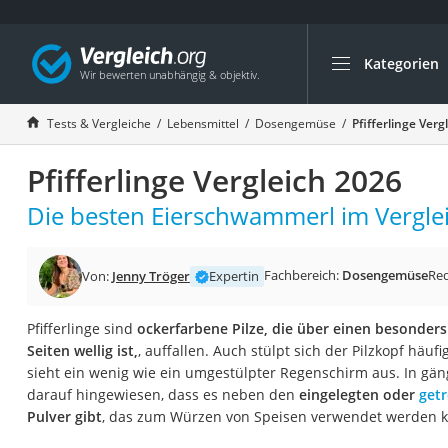
Kategorien
Die beliebtesten V
Lebensmittel
Tests & Vergleiche
Lebensmittel
Dosengemüse
Pfifferlinge Verg
Schwarzkümmelöl
Pfifferlinge Vergleich 2026
Knäckebrot
Schwarzkümmelöl-
Die besten Eierschwammerl im Verglei
Manukahonig
Eiklar
Fachbereich:
Dosengemüse
Re
Von:
Jenny Tröger
Expertin
Astronautenkost
Pfifferlinge sind
ockerfarbene Pilze, die über einen besonders
Balsamico-Essig
Seiten wellig ist,
, auffallen. Auch stülpt sich der Pilzkopf häu
Schwarzkümmelöl 
sieht ein wenig wie ein umgestülpter Regenschirm aus. In gän
darauf hingewiesen, dass es neben den
eingelegten oder
getr
Sardinen
Pulver gibt
, das zum Würzen von Speisen verwendet werden 
Honig