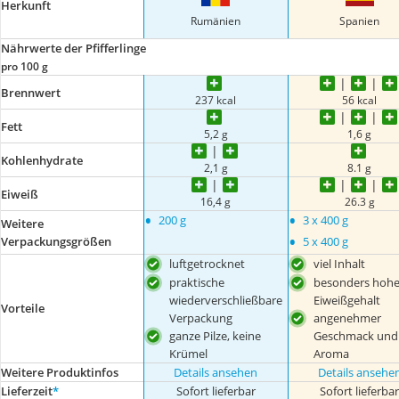
Herkunft
Rumänien
Spanien
Nährwerte der Pfifferlinge
pro 100 g
Brennwert
237 kcal
56 kcal
Fett
5,2 g
1,6 g
Kohlenhydrate
2,1 g
8.1 g
Eiweiß
16,4 g
26.3 g
•
•
200 g
3 x 400 g
Weitere
•
Verpackungsgrößen
5 x 400 g
luftgetrocknet
viel Inhalt
praktische
besonders hohe
wiederverschließbare
Eiweißgehalt
Vorteile
Verpackung
angenehmer
ganze Pilze, keine
Geschmack und
Krümel
Aroma
Weitere Produktinfos
Details ansehen
Details ansehe
Lieferzeit
*
Sofort lieferbar
Sofort lieferba