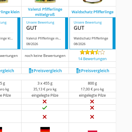
Valenzi Pfifferlinge
rlinge klein
Waldschatz Pfifferlinge
mittelgroß
tung
Unsere Bewertung
Unsere Bewertung
GUT
GUT
Valenzi Pfifferlinge klein
Valenzi Pfifferlinge mittelgroß
Waldschatz Pfifferlinge
08/2026
08/2026
ewertungen
noch keine Bewertungen
14 Bewertungen
ergleich
Preis­vergleich
Preis­vergleich
5 g
3 x 455 g
800 g
pro kg
35,13 € pro kg
17,00 € pro kg
e Pilze
eingelegte Pilze
eingelegte Pilze