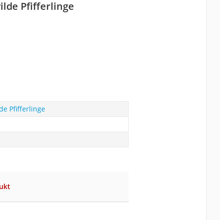
lde Pfifferlinge
de Pfifferlinge
ukt