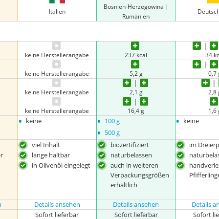
Bosnien-Herzegowina |
Italien
Deutsc
Rumänien
keine Herstellerangabe
237 kcal
34 kc
keine Herstellerangabe
5,2 g
0,7 
keine Herstellerangabe
2,1 g
2,8 
keine Herstellerangabe
16,4 g
1,6 
•
•
•
keine
100 g
keine
•
500 g
viel Inhalt
biozertifiziert
im Dreier
r
lange haltbar
naturbelassen
naturbela
in Olivenöl eingelegt
auch in weiteren
handverl
Verpackungsgrößen
Pfifferling
erhältlich
n
Details ansehen
Details ansehen
Details 
r
Sofort lieferbar
Sofort lieferbar
Sofort li