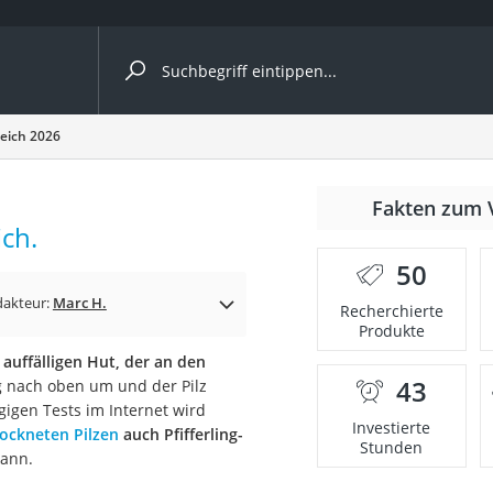
ergleiche nach Kategorie
leich 2026
Fakten zum 
Kapseln
ch.
50
dakteur:
Marc H.
Recherchierte
Produkte
 auffälligen Hut, der an den
43
fig nach oben um und der Pilz
bio
gigen Tests im Internet wird
Investierte
ockneten Pilzen
auch Pfifferling-
Stunden
kann.