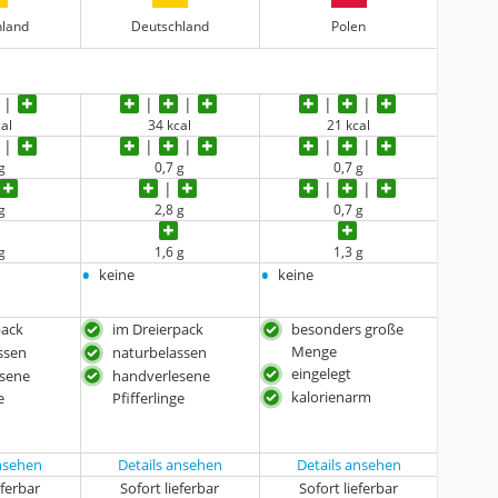
hland
Deutschland
Polen
al
34 kcal
21 kcal
g
0,7 g
0,7 g
g
2,8 g
0,7 g
g
1,6 g
1,3 g
•
•
keine
keine
pack
im Dreierpack
besonders große
Menge
ssen
naturbelassen
eingelegt
esene
handverlesene
kalorienarm
e
Pfifferlinge
ansehen
Details ansehen
Details ansehen
eferbar
Sofort lieferbar
Sofort lieferbar