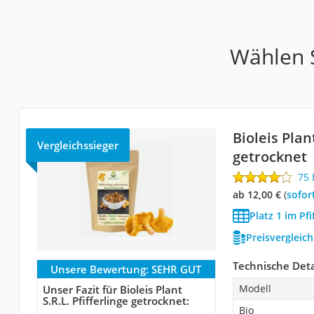
Wählen S
Bioleis Plant
Vergleichssieger
getrocknet
75
ab 12,00 €
(
Sofor
Platz 1 im Pfi
Preisvergleic
Technische Deta
Unsere Bewertung:
SEHR GUT
Modell
Unser Fazit für Bioleis Plant
S.R.L. Pfifferlinge getrocknet:
Bio