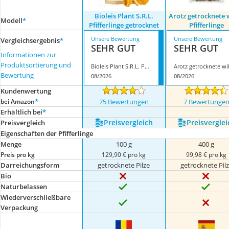
Bioleis Plant S.R.L.
Arotz getrocknete 
Modell
*
Pfifferlinge getrocknet
Pfifferlinge
Unsere Bewertung
Unsere Bewertung
Vergleichsergebnis
*
SEHR GUT
SEHR GUT
Informationen zur
Produktsortierung und
Bioleis Plant S.R.L. Pfifferlinge getrocknet
Bewertung
08/2026
08/2026
Kundenwertung
*
bei Amazon
75 Bewertungen
7 Bewertunge
Erhältlich bei
*
Preis­vergleich
Preis­verglei
Preis­vergleich
Eigenschaften der Pfifferlinge
Menge
100 g
400 g
Preis pro kg
129,90 € pro kg
99,98 € pro kg
Darreichungsform
getrocknete Pilze
getrocknete Pil
Bio
Naturbelassen
Wiederverschließbare
Verpackung