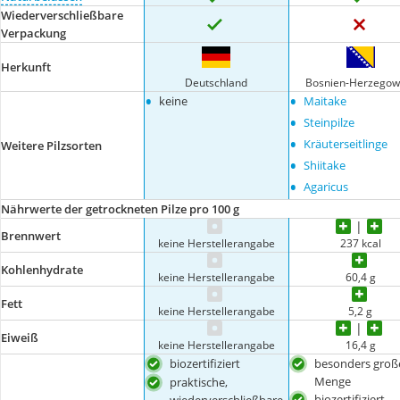
Wiederverschließbare
Verpackung
Herkunft
Deutschland
Bosnien-Herzegow
•
•
keine
Maitake
•
Steinpilze
•
Kräuterseitlinge
Weitere Pilzsorten
•
Shiitake
•
Agaricus
Nährwerte der getrockneten Pilze pro 100 g
Brennwert
keine Herstellerangabe
237 kcal
Kohlenhydrate
keine Herstellerangabe
60,4 g
Fett
keine Herstellerangabe
5,2 g
Eiweiß
keine Herstellerangabe
16,4 g
biozertifiziert
besonders groß
Menge
praktische,
biozertifiziert
wiederverschließbare