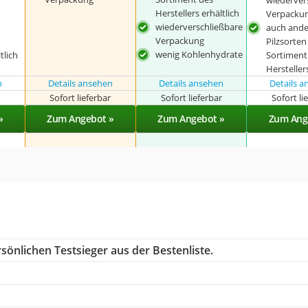
Herstellers erhältlich
Verpacku
wiederverschließbare
auch ande
Verpackung
Pilzsorten
wenig Kohlenhydrate
tlich
Sortiment
Hersteller
n
Details ansehen
Details ansehen
Details 
r
Sofort lieferbar
Sofort lieferbar
Sofort li
»
Zum Angebot »
Zum Angebot »
Zum Ang
sönlichen Testsieger aus der Bestenliste.