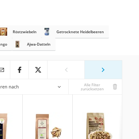
Röstzwiebeln
Getrocknete Heidelbeeren
ango
Ajwa-Datteln
Alle Filter
eren nach
zurücksetzen