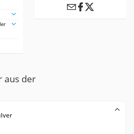
der
r aus der
ulver