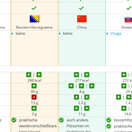
ina
Bosnien-Herzegowina
China
Slowe
•
•
•
keine
keine
Chaga
260 kcal
217 kcal
272 k
80 g
8 g
29 
13 g
2,3 g
1,4 
3 g
11 g
14,6
e
praktische
auch andere
biozertifiz
wiederverschließbare
Pilzsorten im
praktische
Verpackung
Sortiment des
wiederver