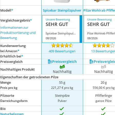
Modell
*
Spicebar Steinpilzpulver
Pilze Wohlrab Pfiffe
Unsere Bewertung
Unsere Bewertung
Vergleichsergebnis
*
SEHR GUT
SEHR GUT
Informationen zur
Produktsortierung und
Spicebar Steinpilzpulver
Bewertung
08/2026
08/2026
Kundenwertung
*
bei Amazon
409 Bewertungen
13 Bewertunge
Erhältlich bei
*
Preis­vergleich
Preis­verglei
Preis­vergleich
Nachhaltiges Produkt
Nachhaltig
Nachhaltig
Eigenschaften der getrockneten Pilze
Menge
55 g
20 g
Preis pro kg
221,27 € pro kg
556,00 € pro kg
Pilzsorte
Steinpilze
Pfifferlinge
Darreichungsform
Pulver
ganze Pilze
Bio
Naturbelassen