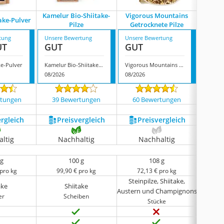
Kamelur Bio-Shiitake-
Vigorous Mountains
Diam
take-Pulver
Pilze
Getrocknete Pilze
tung
Unsere Bewertung
Unsere Bewertung
Unsere
UT
GUT
GUT
GUT
ke-Pulver
Kamelur Bio-Shiitake-Pilze
Vigorous Mountains Getrocknete Pilze
08/2026
08/2026
08/202
rtungen
39 Bewertungen
60 Bewertungen
773
ergleich
Preis­vergleich
Preis­vergleich
P
ltig
Nachhaltig
Nachhaltig
N
 g
100 g
108 g
 pro kg
99,90 € pro kg
72,13 € pro kg
50
Steinpilze, Shiitake,
ake
Shiitake
Austern und Champignons
er
Scheiben
Stücke