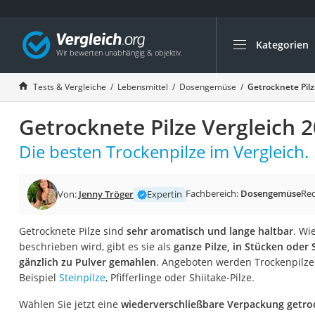
Kategorien
Die beliebtesten V
Lebensmittel
Tests & Vergleiche
Lebensmittel
Dosengemüse
Getrocknete Pilz
Schwarzkümmelöl
Getrocknete Pilze Vergleich 
Knäckebrot
Schwarzkümmelöl-
Die besten Trockenpilze im Vergleich.
Manukahonig
Eiklar
Fachbereich:
Dosengemüse
Re
Von:
Jenny Tröger
Expertin
Astronautenkost
Getrocknete Pilze sind
sehr aromatisch und lange haltbar
. Wi
Balsamico-Essig
beschrieben wird, gibt es sie als
ganze Pilze, in Stücken oder 
Schwarzkümmelöl 
gänzlich zu Pulver gemahlen
. Angeboten werden Trockenpilze
Beispiel
Steinpilze
, Pfifferlinge oder Shiitake-Pilze.
Sardinen
Honig
Wählen Sie jetzt eine
wiederverschließbare Verpackung getro