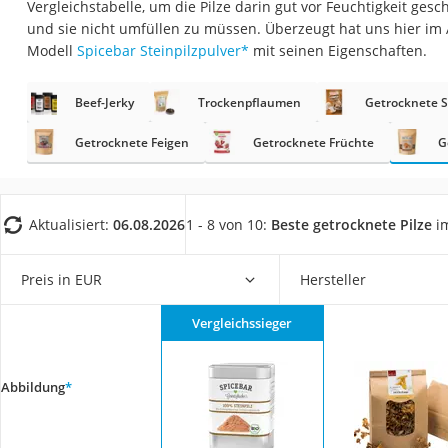
Vergleichstabelle, um die Pilze darin gut vor Feuchtigkeit ge
Gemüsebrühe
und sie nicht umfüllen zu müssen. Überzeugt hat uns hier im
Eiskaffee-Pulver
Modell
Spicebar Steinpilzpulver
*
mit seinen Eigenschaften.
Irischer Whiskey
Beef-Jerky
Trockenpflaumen
Getrocknete S
Grapefruitkernext
Matcha-Set
Getrocknete Feigen
Getrocknete Früchte
G
Sojasauce
MCT-Öl
Aktualisiert:
06.08.2026
1 - 8 von 10:
Beste getrocknete Pilze
im
Trüffelöl
Erythrit
Preis in EUR
Hersteller
Müsli ohne Zucker
Vergleichssieger
Service
Abbildung
*