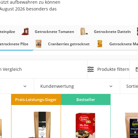
schützt aufbewahren zu können
 August 2026 besonders das
teinpilze
Getrocknete Tomaten
Getrocknete Datteln
rakt
etrocknete Pilze
Cranberries getrocknet
Getrocknete M
 Vergleich
Produkte filtern
Kundenwertung
Sorti
zusatz
Preis-Leistungs-Sieger
Bestseller