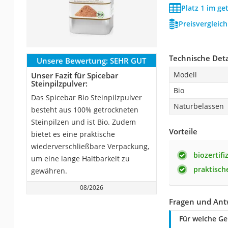
Platz 1 im ge
Preisvergleic
Technische Deta
Unsere Bewertung:
SEHR GUT
Modell
Unser Fazit für Spicebar
Steinpilzpulver:
Bio
Das Spicebar Bio Steinpilzpulver
Naturbelassen
besteht aus 100% getrockneten
Steinpilzen und ist Bio. Zudem
Vorteile
bietet es eine praktische
wiederverschließbare Verpackung,
biozertifi
um eine lange Haltbarkeit zu
praktisch
gewähren.
08/2026
Fragen und Antw
Für welche Ge