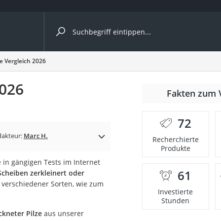
ergleiche nach Kategorie
e Vergleich 2026
2026
Fakten zum 
Kapseln
72
dakteur:
Marc H.
Recherchierte
Produkte
e in gängigen Tests im Internet
61
Scheiben zerkleinert oder
bio
 verschiedener Sorten, wie zum
Investierte
Stunden
ckneter Pilze
aus unserer