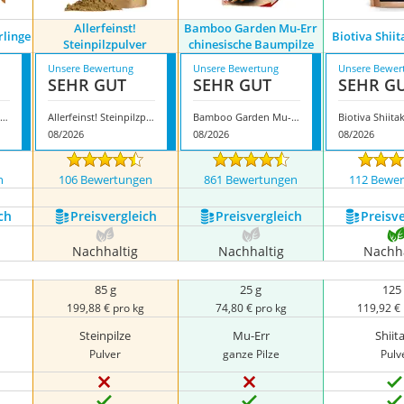
Allerfeinst!
Bamboo Garden Mu-Err
rlinge
Biotiva Shii
Steinpilzpulver
chinesische Baumpilze
Unsere Bewertung
Unsere Bewertung
Unsere Bewer
SEHR GUT
SEHR GUT
SEHR G
Pilze Wohlrab Pfifferlinge
Allerfeinst! Steinpilzpulver
Bamboo Garden Mu-Err chinesische Baumpilze
Biotiva Shiita
08/2026
08/2026
08/2026
n
106 Bewertungen
861 Bewertungen
112 Bewe
ch
Preis­vergleich
Preis­vergleich
Preis­v
Nachhaltig
Nachhaltig
Nachha
85 g
25 g
125
199,88 € pro kg
74,80 € pro kg
119,92 €
Steinpilze
Mu-Err
Shiit
Pulver
ganze Pilze
Pulv