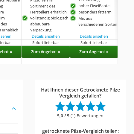
ganz
hoher Eiweißanteil
ng
Sortiment des
re
Herstellers erhältlich
besonders fettarm
 im
vollständig biologisch
Mix aus
 des
abbaubare
verschiedenen Sorten
s erhältlich
Verpackung
ansehen
Details ansehen
Details ansehen
eferbar
Sofort lieferbar
Sofort lieferbar
Sof
ebot »
Zum Angebot »
Zum Angebot »
Zu
Hat Ihnen dieser Getrocknete Pilze
Vergleich gefallen?
5,0 / 5
(1) Bewertungen
getrocknete Pilze-Vergleich teilen: