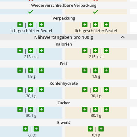
Wiederverschließbare Verpackung
Verpackung
lichtgeschützter Beutel
lichtgeschützter Beutel
Nährwertangaben pro 100 g
Kalorien
213 kcal
215 kcal
Fett
1,9 g
1,9 g
Kohlenhydrate
30,1 g
30,1 g
Zucker
30,1 g
30,1 g
Eiweiß
7,8 g
8,1 g