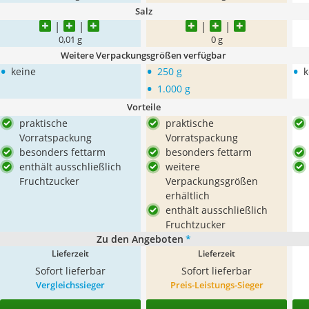
Salz
0,01 g
0 g
Weitere Verpackungsgrößen verfügbar
•
•
•
keine
250 g
k
•
1.000 g
Vorteile
praktische
praktische
Vorratspackung
Vorratspackung
besonders fettarm
besonders fettarm
enthält ausschließlich
weitere
Fruchtzucker
Verpackungsgrößen
erhältlich
enthält ausschließlich
Fruchtzucker
Zu den Angeboten
*
Lieferzeit
Lieferzeit
Sofort lieferbar
Sofort lieferbar
Vergleichssieger
Preis-Leistungs-Sieger