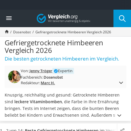
Die beliebtesten Vergleiche nach Kategorie
Vergleich
Lebensmittel
Schwarzkümmelöl
Dosenobst
Gefriergetrocknete Himbeeren Vergleich 2026
Knäckebrot
Schwarzkümmelöl-Kapseln
Gefriergetrocknete Himbeeren
Manukahonig
Vergleich 2026
Eiklar
Die besten getrockneten Himbeeren im Vergleich.
Astronautenkost
Balsamico-Essig
Von:
Jenny Tröger
Expertin
Schwarzkümmelöl bio
Fachbereich:
Dosenobst
Sardinen
Redakteur:
Marc H.
Honig
Gemüsebrühe
Knusprig, reichhaltig und gesund: Getrocknete Himbeeren
Eiskaffee-Pulver
sind
leckere Vitaminbomben
, die Farbe in Ihre Ernährung
Irischer Whiskey
bringen. Tests im Internet zeigen, dass die bunten Beeren
Grapefruitkernextrakt
beliebt bei Kindern und Erwachsenen sind. Außerdem sind
Matcha-Set
sie auch optisch ein Hingucker.
Wählen Sie jetzt
fettarme
Sojasauce
gefriergetrocknete Himbeeren aus unserer
1 - 2 von 14:
Beste Gefriergetrocknete Himbeeren
im Vergleich