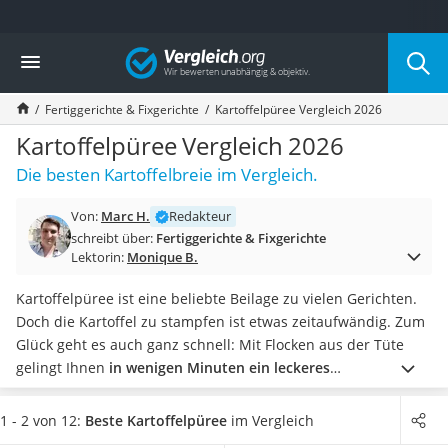
Die beliebtesten Vergleiche nach Kategorie
Vergleich
Lebensmittel
Schwarzkümmelöl
Fertiggerichte & Fixgerichte
Kartoffelpüree Vergleich 2026
Knäckebrot
Schwarzkümmelöl-Kapseln
Kartoffelpüree Vergleich 2026
Manukahonig
Die besten Kartoffelbreie im Vergleich.
Eiklar
Astronautenkost
Von:
Marc H.
Redakteur
Balsamico-Essig
schreibt über:
Fertiggerichte & Fixgerichte
Schwarzkümmelöl bio
Lektorin:
Monique B.
Sardinen
Honig
Kartoffelpüree ist eine beliebte Beilage zu vielen Gerichten.
Gemüsebrühe
Doch die Kartoffel zu stampfen ist etwas zeitaufwändig. Zum
Eiskaffee-Pulver
Glück geht es auch ganz schnell: Mit Flocken aus der Tüte
Irischer Whiskey
gelingt Ihnen
in wenigen Minuten ein leckeres
Grapefruitkernextrakt
Kartoffelpüree.
Tests im Internet haben gezeigt, dass das
Matcha-Set
Zubereiten des Kartoffelbreis mit einem
Schneebesen
1 - 2 von 12:
Beste Kartoffelpüree
im Vergleich
Sojasauce
kinderleicht ist.
Wählen Sie jetzt ein Kartoffelpüree aus