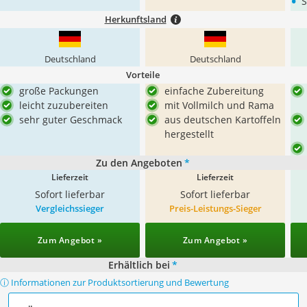
•
S
Herkunftsland
Deutschland
Deutschland
Vorteile
große Packungen
einfache Zubereitung
leicht zuzubereiten
mit Vollmilch und Rama
sehr guter Geschmack
aus deutschen Kartoffeln
hergestellt
Zu den Angeboten
*
Lieferzeit
Lieferzeit
Sofort lieferbar
Sofort lieferbar
Vergleichssieger
Preis-Leistungs-Sieger
Zum Angebot »
Zum Angebot »
Erhältlich bei
*
ⓘ Informationen zur Produktsortierung und Bewertung