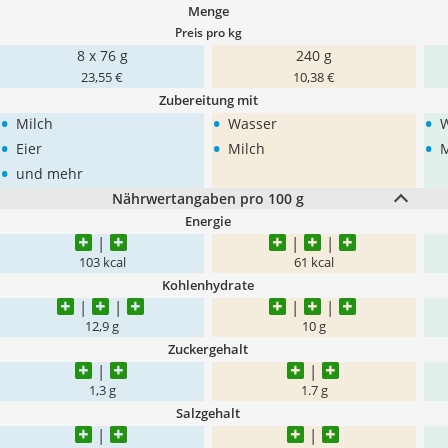
Menge
Preis pro kg
8 x 76 g
240 g
23,55 €
10,38 €
Zubereitung mit
•
•
•
Milch
Wasser
•
•
•
Eier
Milch
M
•
und mehr
Nährwertangaben pro 100 g
Energie
103 kcal
61 kcal
Kohlenhydrate
12,9 g
10 g
Zuckergehalt
1,3 g
1.7 g
Salzgehalt