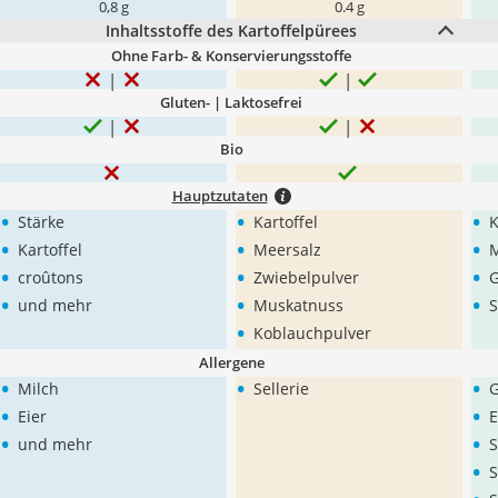
0,8 g
0.4 g
Inhaltsstoffe des Kartoffelpürees
Ohne Farb- & Konservierungsstoffe
Gluten- | Laktosefrei
Bio
Hauptzutaten
•
•
•
Stärke
Kartoffel
K
•
•
•
Kartoffel
Meersalz
M
•
•
•
croûtons
Zwiebelpulver
•
•
•
und mehr
Muskatnuss
•
Koblauchpulver
Allergene
•
•
•
Milch
Sellerie
G
•
•
Eier
E
•
•
und mehr
S
•
S