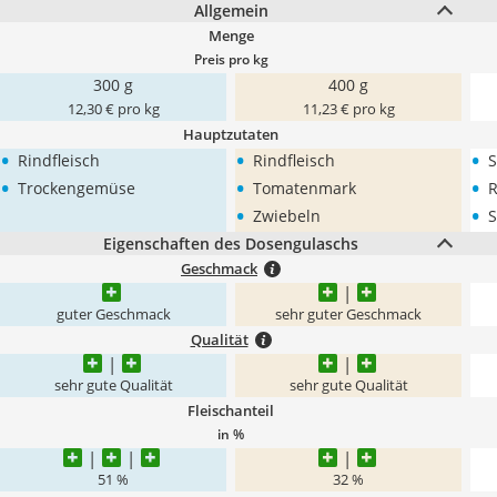
Allgemein
Menge
Preis pro kg
300 g
400 g
12,30 € pro kg
11,23 € pro kg
Hauptzutaten
•
•
•
Rindfleisch
Rindfleisch
S
•
•
•
Trockengemüse
Tomatenmark
R
•
•
Zwiebeln
S
Eigenschaften des Dosengulaschs
Geschmack
guter Geschmack
sehr guter Geschmack
Qualität
sehr gute Qualität
sehr gute Qualität
Fleischanteil
in %
51 %
32 %