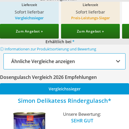
Lieferzeit
Lieferzeit
Sofort lieferbar
Sofort lieferbar
Vergleichssieger
Preis-Leistungs-Sieger
Zum Angebot »
Zum Angebot »
Erhältlich bei
*
ⓘ Informationen zur Produktsortierung und Bewertung
Ähnliche Vergleiche anzeigen
Dosengulasch Vergleich 2026 Empfehlungen
Vergleichssieger
Simon Delikatess Rindergulasch
Unsere Bewertung:
SEHR GUT