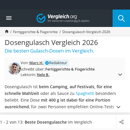
Die beliebtesten Vergleiche nach Kategorie
Vergleich
Lebensmittel
Schwarzkümmelöl
Fertiggerichte & Fixgerichte
Dosengulasch Vergleich 2026
Knäckebrot
Schwarzkümmelöl-Kapseln
Dosengulasch Vergleich 2026
Manukahonig
Die besten Gulasch-Dosen im Vergleich.
Eiklar
Astronautenkost
Von:
Marc H.
Redakteur
Balsamico-Essig
schreibt über:
Fertiggerichte & Fixgerichte
Schwarzkümmelöl bio
Lektorin:
Nele B.
Sardinen
Honig
Dosengulasch ist
beim Camping, auf Festivals, für eine
Gemüsebrühe
schnelle Mahlzeit
oder als Sauce zu
Spaghetti
besonders
Eiskaffee-Pulver
beliebt. Eine Dose
mit 400 g ist dabei für eine Portion
Irischer Whiskey
ausreichend
, für zwei Personen empfehlen Online-Tests 800
Grapefruitkernextrakt
g. Sie wählen dabei
zwischen Rindergulasch,
Matcha-Set
Schweinegulasch oder Wildgulasch
.
Die Kalorien für
1 - 2 von 13:
Beste Dosengulasche
im Vergleich
Sojasauce
Dosengulasch liegen für 100 g
zwischen 70 und 120 kcal
.