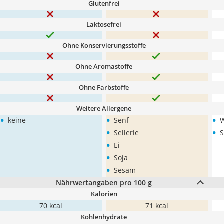
Glutenfrei
Laktosefrei
Ohne Konservierungsstoffe
Ohne Aromastoffe
Ohne Farbstoffe
Weitere Allergene
•
•
•
keine
Senf
•
•
Sellerie
S
•
Ei
•
Soja
•
Sesam
Nährwertangaben pro 100 g
Kalorien
70 kcal
71 kcal
Kohlenhydrate