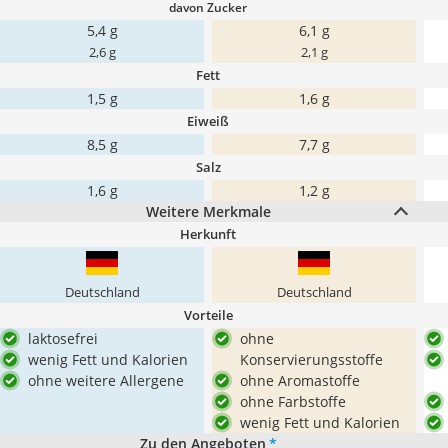
davon Zucker
5,4 g
6,1 g
2,6 g
2,1 g
Fett
1,5 g
1,6 g
Eiweiß
8,5 g
7,7 g
Salz
1,6 g
1,2 g
Weitere Merkmale
Herkunft
Deutschland
Deutschland
Vorteile
laktosefrei
ohne
wenig Fett und Kalorien
Konservierungsstoffe
ohne weitere Allergene
ohne Aromastoffe
ohne Farbstoffe
wenig Fett und Kalorien
Zu den Angeboten
*