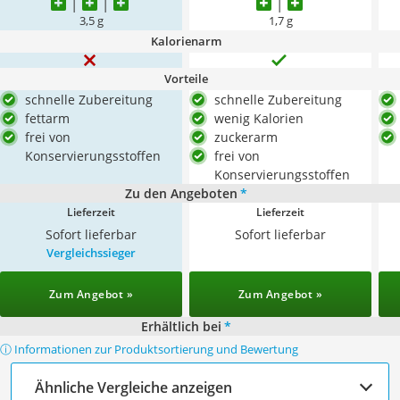
3,5 g
1,7 g
Kalorienarm
Vorteile
schnelle Zubereitung
schnelle Zubereitung
fettarm
wenig Kalorien
frei von
zuckerarm
Konservierungsstoffen
frei von
Konservierungsstoffen
Zu den Angeboten
*
Lieferzeit
Lieferzeit
Sofort lieferbar
Sofort lieferbar
Vergleichssieger
Zum Angebot »
Zum Angebot »
Erhältlich bei
*
ⓘ Informationen zur Produktsortierung und Bewertung
Ähnliche Vergleiche anzeigen