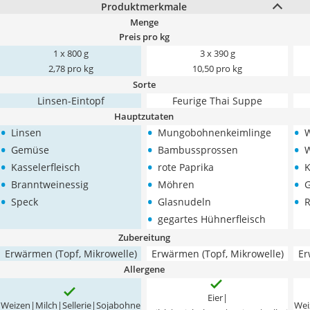
Produktmerkmale
Menge
Preis pro kg
1 x 800 g
3 x 390 g
2,78 pro kg
10,50 pro kg
Sorte
Linsen-Eintopf
Feurige Thai Suppe
Hauptzutaten
•
•
•
Linsen
Mungobohnenkeimlinge
•
•
•
Gemüse
Bambussprossen
W
•
•
•
Kasselerfleisch
rote Paprika
K
•
•
•
Branntweinessig
Möhren
•
•
•
Speck
Glasnudeln
R
•
gegartes Hühnerfleisch
Zubereitung
Erwärmen (Topf, Mikrowelle)
Erwärmen (Topf, Mikrowelle)
Er
Allergene
Eier|
Weizen|Milch|Sellerie|Sojabohne
Wei