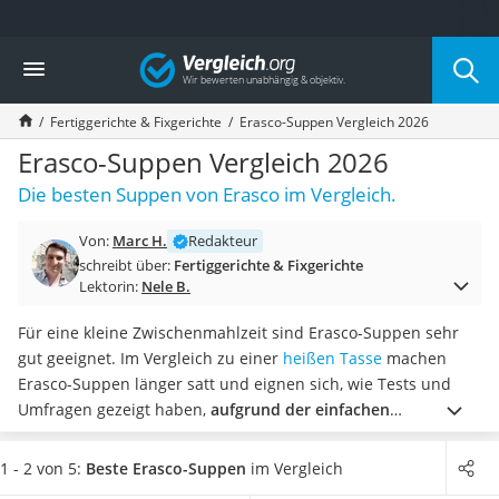
Die beliebtesten Vergleiche nach Kategorie
Vergleich
Lebensmittel
Schwarzkümmelöl
Fertiggerichte & Fixgerichte
Erasco-Suppen Vergleich 2026
Knäckebrot
Schwarzkümmelöl-Kapseln
Erasco-Suppen Vergleich 2026
Manukahonig
Die besten Suppen von Erasco im Vergleich.
Eiklar
Astronautenkost
Von:
Marc H.
Redakteur
Balsamico-Essig
schreibt über:
Fertiggerichte & Fixgerichte
Schwarzkümmelöl bio
Lektorin:
Nele B.
Sardinen
Honig
Für eine kleine Zwischenmahlzeit sind Erasco-Suppen sehr
Gemüsebrühe
gut geeignet. Im Vergleich zu einer
heißen Tasse
machen
Eiskaffee-Pulver
Erasco-Suppen länger satt und eignen sich, wie Tests und
Irischer Whiskey
Umfragen gezeigt haben,
aufgrund der einfachen
Grapefruitkernextrakt
Zubereitungsweise auch als Reiseproviant für unterwegs
. Sie
Matcha-Set
können frei entscheiden, ob Sie die Erasco-Suppen im Topf
1 - 2 von 5:
Beste Erasco-Suppen
im Vergleich
Sojasauce
oder in der Mikrowelle erwärmen.
Wählen Sie jetzt aus