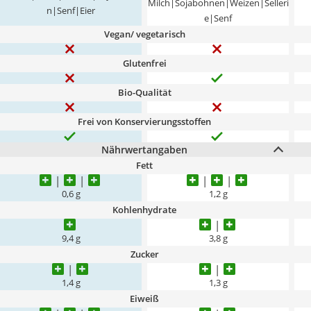
Milch|Sojabohnen|Weizen|Selleri
n|Senf|Eier
e|Senf
Vegan/ vegetarisch
Glutenfrei
Bio-Qualität
Frei von Konservierungsstoffen
Nährwertangaben
Fett
0,6 g
1,2 g
Kohlenhydrate
9,4 g
3,8 g
Zucker
1,4 g
1,3 g
Eiweiß