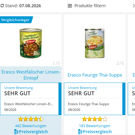
MCT-Öl
unserer Vergleichstabelle eine Erasco-Suppe in Ihrer
Produkte filtern
Stand:
07.08.2026
Trüffelöl
bevorzugten Geschmacksrichtung, die Sie
lange lagern und
Erythrit
aufbewahren können
. Überzeugt hat uns hier im August
Vergleichssieger
Müsli ohne Zuckerzusatz
2026 besonders das Modell
Erasco Westfälischer Linsen-
Service
Eintopf
*
mit seinen Eigenschaften.
1 / 5
2 / 5
Erasco Westfälischer Linsen-
Erasco Feurige Thai-Suppe
E
Eintopf
Unsere Bewertung
Unsere Bewertung
U
SEHR GUT
SEHR GUT
Erasco Westfälischer Linsen-Eintopf
Erasco Feurige Thai-Suppe
E
08/2026
08/2026
0
442 Bewertungen
183 Bewertungen
Preis­vergleich
Preis­vergleich