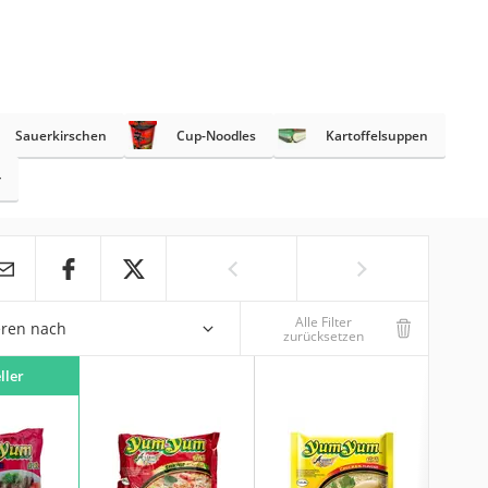
Sauerkirschen
Cup-Noodles
Kartoffelsuppen
r
Alle Filter
eren nach
zurücksetzen
ller