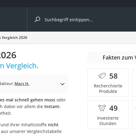
ergleiche nach Kategorie
Vergleich 2026
2026
Fakten zum 
Kapseln
 Vergleich.
58
dakteur:
Marc H.
Recherchierte
Produkte
 es mal schnell gehen muss
oder
49
ch dabei vor allem die
Instant-
bio
theit.
Investierte
Stunden
und ihrer Inhaltsstoffe
nicht
t aus unserer Vergleichstabelle