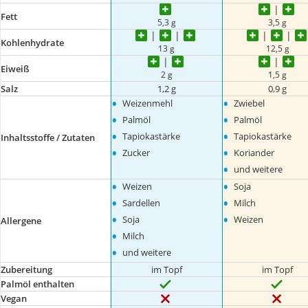
Fett
5,3 g
3,5 g
Kohlenhydrate
13 g
12,5 g
Eiweiß
2 g
1,5 g
Salz
1,2 g
0,9 g
•
•
Weizenmehl
Zwiebel
•
•
Palmöl
Palmöl
•
•
Tapiokastärke
Tapiokastärke
Inhaltsstoffe / Zutaten
•
•
Zucker
Koriander
•
und weitere
•
•
Weizen
Soja
•
•
Sardellen
Milch
•
•
Soja
Weizen
Allergene
•
Milch
•
und weitere
Zubereitung
im Topf
im Topf
Palmöl enthalten
Vegan