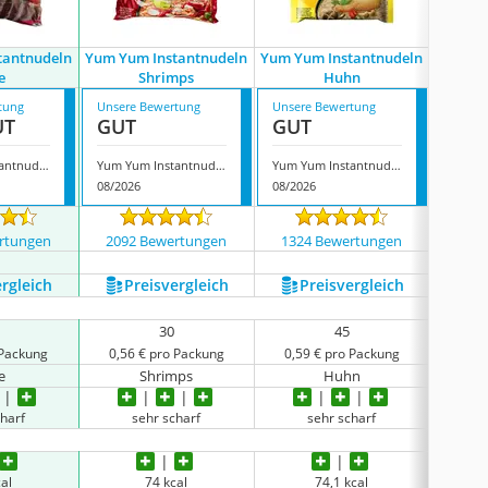
tantnudeln
Yum Yum Instantnudeln
Yum Yum Instantnudeln
Yu
e
Shrimps
Huhn
tung
Unsere Bewertung
Unsere Bewertung
Unsere
UT
GUT
GUT
GUT
Yum Yum Instantnudeln Ente
Yum Yum Instantnudeln Shrimps
Yum Yum Instantnudeln Huhn
Yum Y
08/2026
08/2026
08/202
rtungen
2092 Bewertungen
1324 Bewertungen
1038
ergleich
Preis­vergleich
Preis­vergleich
P
30
45
 Packung
0,56 € pro Packung
0,59 € pro Packung
0,55
e
Shrimps
Huhn
charf
sehr scharf
sehr scharf
al
74 kcal
74,1 kcal