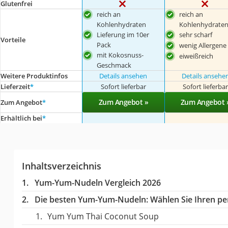
Glutenfrei
reich an
reich an
Kohlenhydraten
Kohlenhydrate
Lieferung im 10er
sehr scharf
Vorteile
Pack
wenig Allergene
mit Kokosnuss-
eiweißreich
Geschmack
Weitere Produktinfos
Details ansehen
Details ansehe
Lieferzeit
*
Sofort lieferbar
Sofort lieferba
Zum Angebot »
Zum Angebot 
Zum Angebot
*
Erhältlich bei
*
Inhaltsverzeichnis
Yum-Yum-Nudeln Vergleich 2026
Die besten Yum-Yum-Nudeln:
Wählen Sie Ihren per
Yum Yum Thai Coconut Soup