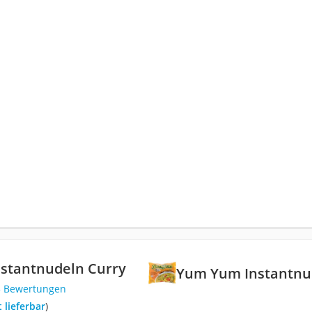
stantnudeln Curry
Yum Yum Instantnu
3 Bewertungen
t lieferbar
)