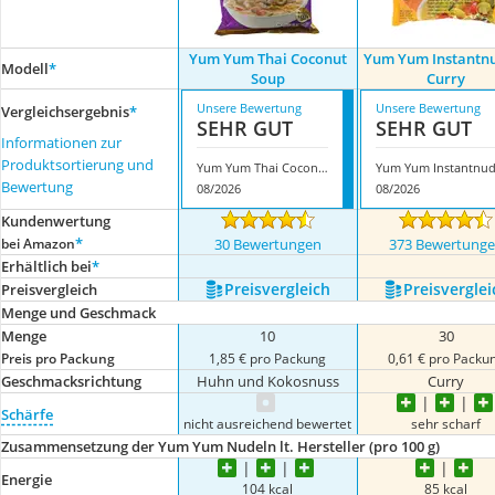
Yum Yum Thai Coconut
Yum Yum Instantn
Modell
*
Soup
Curry
Unsere Bewertung
Unsere Bewertung
Vergleichsergebnis
*
SEHR GUT
SEHR GUT
Informationen zur
Produktsortierung und
Yum Yum Thai Coconut Soup
Bewertung
08/2026
08/2026
Kundenwertung
*
bei Amazon
30 Bewertungen
373 Bewertung
Erhältlich bei
*
Preis­vergleich
Preis­verglei
Preis­vergleich
Menge und Geschmack
Menge
10
30
Preis pro Packung
1,85 € pro Packung
0,61 € pro Packu
Geschmacksrichtung
Huhn und Kokosnuss
Curry
Schärfe
nicht ausreichend bewertet
sehr scharf
Zusammensetzung der Yum Yum Nudeln lt. Hersteller (pro 100 g)
Energie
104 kcal
85 kcal