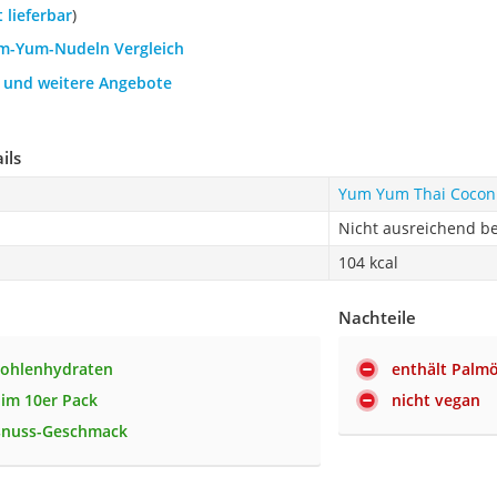
t lieferbar
)
um-Yum-Nudeln Vergleich
h und weitere Angebote
ils
Yum Yum Thai Cocon
Nicht ausreichend b
104 kcal
Nachteile
Kohlenhydraten
enthält Palmö
 im 10er Pack
nicht vegan
snuss-Geschmack