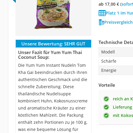
ab 17,00 €
(
Sofor
Platz 1 im Y
Preisvergleic
Technische Deta
Unsere Bewertung:
SEHR GUT
Modell
Unser Fazit für Yum Yum Thai
Coconut Soup:
Schärfe
Die Yum Yum Instant Nudeln Tom
Energie
Kha Gai beeindrucken durch ihren
authentischen Geschmack und die
Vorteile
schnelle Zubereitung. Diese
thailändische Nudelsuppe
reich an 
kombiniert Huhn, Kokosnusscreme
Lieferung
und aromatische Kräuter zu einer
köstlichen Mahlzeit. Die Packung
mit Koko
enthält zehn Portionen zu je 100 g,
was eine bequeme Lösung für