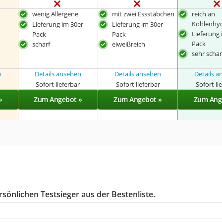
wenig Allergene
mit zwei Essstäbchen
reich an
n
Kohlenhy
Lieferung im 30er
Lieferung im 30er
Lieferung 
Pack
Pack
Pack
scharf
eiweißreich
sehr schar
n
Details ansehen
Details ansehen
Details 
r
Sofort lieferbar
Sofort lieferbar
Sofort li
»
Zum Angebot »
Zum Angebot »
Zum Ang
sönlichen Testsieger aus der Bestenliste.