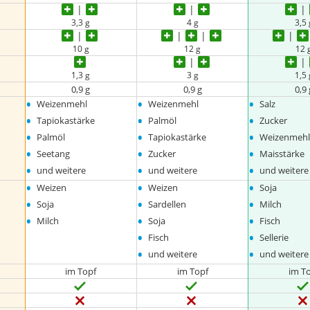
3,3 g
4 g
3,5 
10 g
12 g
12 
1,3 g
3 g
1,5 
0,9 g
0,9 g
0,9 
•
•
•
Weizenmehl
Weizenmehl
Salz
•
•
•
Tapiokastärke
Palmöl
Zucker
•
•
•
Palmöl
Tapiokastärke
Weizenmeh
•
•
•
Seetang
Zucker
Maisstärke
•
•
•
und weitere
und weitere
und weitere
•
•
•
Weizen
Weizen
Soja
•
•
•
Soja
Sardellen
Milch
•
•
•
Milch
Soja
Fisch
•
•
Fisch
Sellerie
•
•
und weitere
und weitere
im Topf
im Topf
im T