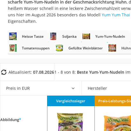
scharfe Yum-Yum-Nudeln in der Geschmacksrichtung Huhn
, 
Gemüsebrühe
heißem Wasser schnell in eine leckere Zwischenmahlzeit verw
Eiskaffee-Pulver
uns hier im August 2026 besonders das Modell
Yum Yum Thai
Eigenschaften.
Irischer Whiskey
Grapefruitkernext
Heisse Tasse
Soljanka
Yum-Yum-Nudeln
Matcha-Set
Tomatensuppen
Gefüllte Weinblätter
Hühn
Sojasauce
MCT-Öl
Trüffelöl
Aktualisiert:
07.08.2026
1 - 8 von 8:
Beste Yum-Yum-Nudeln
im 
Erythrit
Preis in EUR
Hersteller
Müsli ohne Zucker
Service
Vergleichssieger
Preis-Leistungs-Si
Abbildung
*