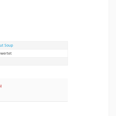
ut Soup
ewertet
l