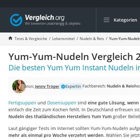
Kategorien
Die beliebtesten V
Lebensmittel
Tests & Vergleiche
Lebensmittel
Nudeln & Reis
Yum-Yum-Nudeln 
Schwarzkümmelöl
Yum-Yum-Nudeln Vergleich 
Knäckebrot
Schwarzkümmelöl-
Die besten Yum Yum Instant Nudeln im
Manukahonig
Eiklar
Fachbereich:
Nudeln & Reis
Re
Von:
Jenny Tröger
Expertin
Astronautenkost
Fertigsuppen
und
Dosensuppen
sind
eine gute Lösung, wenn
Balsamico-Essig
einfach die Zeit zum Kochen fehlt. In Deutschland erfreuen si
Schwarzkümmelöl 
Nudeln des thailändischen Herstellers Yum Yum
großer Belieb
Sardinen
Laut gängiger Tests im Internet sollten Yum-Yum-Nudeln aufgr
Honig
mehr als einmal pro Woche verzehrt werden
. Wählen Sie jetz