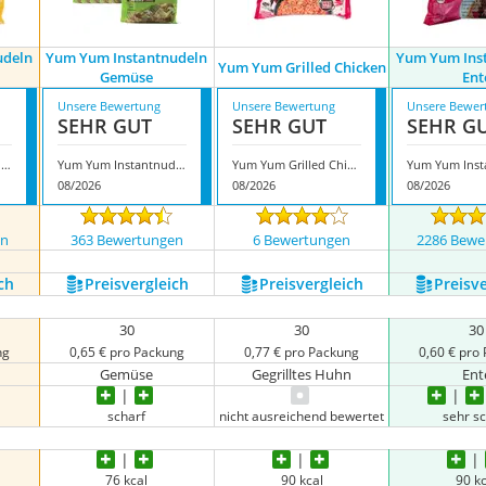
udeln
Yum Yum Instantnudeln
Yum Yum Ins
Yum Yum Grilled Chicken
Gemüse
Ent
Unsere Bewertung
Unsere Bewertung
Unsere Bewer
SEHR GUT
SEHR GUT
SEHR G
Yum Yum Instantnudeln Curry
Yum Yum Instantnudeln Gemüse
Yum Yum Grilled Chicken
08/2026
08/2026
08/2026
en
363 Bewertungen
6 Bewertungen
2286 Bewe
ch
Preis­vergleich
Preis­vergleich
Preis­v
30
30
30
ng
0,65 € pro Packung
0,77 € pro Packung
0,60 € pro
Gemüse
Gegrilltes Huhn
Ent
scharf
nicht ausreichend bewertet
sehr s
76 kcal
90 kcal
90 kc