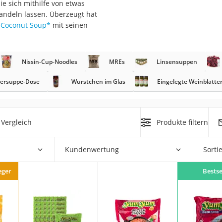
die sich mithilfe von etwas
andeln lassen. Überzeugt hat
 Coconut Soup
*
mit seinen
rakt
Nissin-Cup-Noodles
MREs
Linsensuppen
ersuppe-Dose
Würstchen im Glas
Eingelegte Weinblätte
Vergleich
Produkte filtern
zusatz
Kundenwertung
Sorti
eger
Bestse