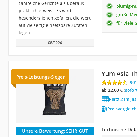
zahlreiche Gerichte als überaus
blumig-n
praktisch erweist. Es wird
große Me
besonders jenen gefallen, die Wert
für viele 
auf vielseitig einsetzbare Zutaten
legen.
08/2026
Yum Asia Th
Preis-Leistungs-Sieger
90
ab 22,00 €
(
Sofor
Platz 2 im Ja
Preisvergleic
Technische Deta
Unsere Bewertung:
SEHR GUT