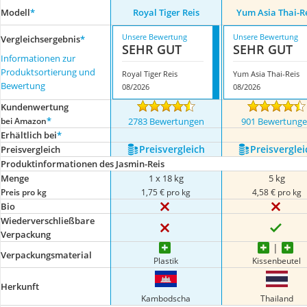
Modell
*
Royal Tiger Reis
Yum Asia Thai-R
Unsere Bewertung
Unsere Bewertung
Vergleichsergebnis
*
SEHR GUT
SEHR GUT
Informationen zur
Produktsortierung und
Royal Tiger Reis
Yum Asia Thai-Reis
Bewertung
08/2026
08/2026
Kundenwertung
*
bei Amazon
2783 Bewertungen
901 Bewertung
Erhältlich bei
*
Preis­vergleich
Preis­verglei
Preis­vergleich
Produktinformationen des Jasmin-Reis
Menge
1 x 18 kg
5 kg
Preis pro kg
1,75 € pro kg
4,58 € pro kg
Bio
Wiederverschließbare
Verpackung
Verpackungsmaterial
Plastik
Kissenbeutel
Herkunft
Kambodscha
Thailand