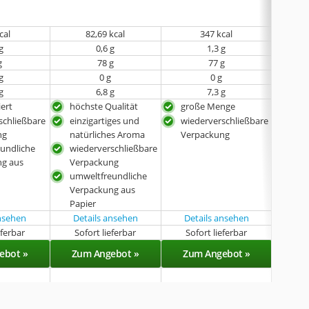
cal
‎82,69 kcal
347 kcal
g
0,6 g
1,3 g
g
78 g
77 g
g
0 g
0 g
g
6,8 g
7,3 g
iert
höchste Qualität
große Menge
wie
Ver
schließbare
einzigartiges und
wiederverschließbare
ng
natürliches Aroma
Verpackung
undliche
wiederverschließbare
ng aus
Verpackung
umweltfreundliche
Verpackung aus
Papier
ansehen
Details ansehen
Details ansehen
eferbar
Sofort lieferbar
Sofort lieferbar
Sof
ebot »
Zum Angebot »
Zum Angebot »
Zu