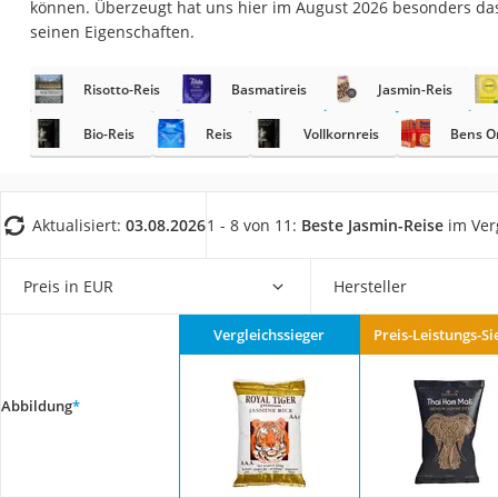
können. Überzeugt hat uns hier im August 2026 besonders da
Gemüsebrühe
seinen Eigenschaften.
Eiskaffee-Pulver
Irischer Whiskey
Risotto-Reis
Basmatireis
Jasmin-Reis
Grapefruitkernext
Bio-Reis
Reis
Vollkornreis
Bens Or
Matcha-Set
Sojasauce
Aktualisiert:
03.08.2026
1 - 8 von 11:
Beste Jasmin-Reise
im Ver
MCT-Öl
Trüffelöl
Preis in EUR
Hersteller
Erythrit
Müsli ohne Zucker
Vergleichssieger
Preis-Leistungs-Si
Service
Abbildung
*