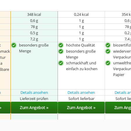
348 kcal
0,24 kcal
354 k
0,6 g
1 g
0,6 
78 g
1 g
78 
0,5 g
1 g
0,2 
7,2 g
1 g
7,4 
t
besonders große
höchste Qualität
biozertifiz
Menge
chmack
besonders große
wiederver
Menge
Verpacku
tur
schmackhaft und
umweltfre
ma
einfach zu kochen
Verpacku
ßbare
Papier
n
Details ansehen
Details ansehen
Details 
r
Lieferzeit prüfen
Sofort lieferbar
Sofort li
»
Zum Angebot »
Zum Angebot »
Zum Ang