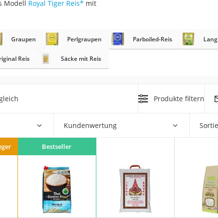
s Modell
Royal Tiger Reis
*
mit
Graupen
Perlgraupen
Parboiled-Reis
Lang
rakt
iginal Reis
Säcke mit Reis
gleich
Produkte filtern
Kundenwertung
Sorti
zusatz
eger
Bestseller