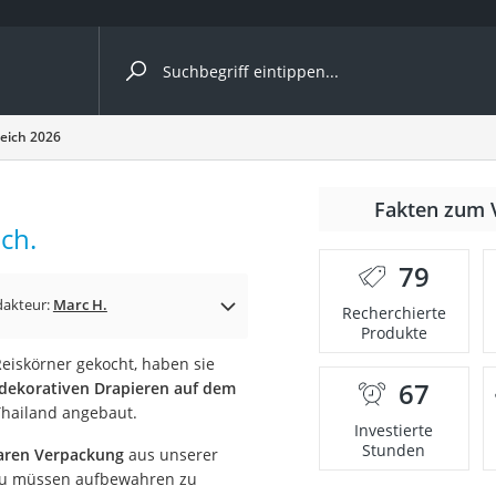
ergleiche nach Kategorie
leich 2026
Fakten zum 
Kapseln
ch.
79
dakteur:
Marc H.
Recherchierte
Produkte
Reiskörner gekocht, haben sie
67
m dekorativen Drapieren auf dem
bio
Thailand angebaut.
Investierte
Stunden
baren Verpackung
aus unserer
 zu müssen aufbewahren zu