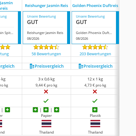
 Jasmin
Reishunger Jasmin Reis
Golden Phoenix Duftreis
Qri
nreis
tung
Unsere Bewertung
Unsere Bewertung
Unsere
GUT
GUT
GUT
Rapunzel Jasmin Spitzenreis
Reishunger Jasmin Reis
Golden Phoenix Duftreis
Qrice J
08/2026
08/2026
07/202
rtung
58 Bewertungen
203 Bewertungen
261
ergleich
Preis­vergleich
Preis­vergleich
P
5 kg
3 x 0,6 kg
12 x 1 kg
ro kg
9,44 € pro kg
4,73 € pro kg
3
er
Papier
Plastik
and
Thailand
Thailand