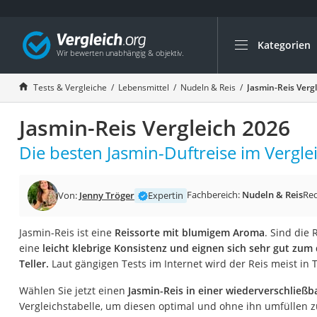
Kategorien
Die beliebtesten V
Lebensmittel
Tests & Vergleiche
Lebensmittel
Nudeln & Reis
Jasmin-Reis Verg
Schwarzkümmelöl
Jasmin-Reis Vergleich 2026
Knäckebrot
Schwarzkümmelöl-
Die besten Jasmin-Duftreise im Verglei
Manukahonig
Eiklar
Fachbereich:
Nudeln & Reis
Re
Von:
Jenny Tröger
Expertin
Astronautenkost
Jasmin-Reis ist eine
Reissorte mit blumigem Aroma
. Sind die 
Balsamico-Essig
eine
leicht klebrige Konsistenz und eignen sich sehr gut zu
Schwarzkümmelöl 
Teller.
Laut gängigen Tests im Internet wird der Reis meist in 
Sardinen
Wählen Sie jetzt einen
Jasmin-Reis in einer wiederverschließ
Honig
Vergleichstabelle, um diesen optimal und ohne ihn umfüllen