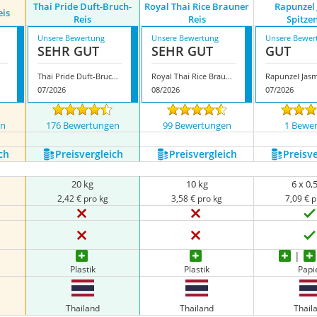
Thai Pride Duft-Bruch-
Royal Thai Rice Brauner
Rapunzel
eis
Reis
Reis
Spitze
Unsere Bewertung
Unsere Bewertung
Unsere Bewer
SEHR GUT
SEHR GUT
GUT
Thai Pride Duft-Bruch-Reis
Royal Thai Rice Brauner Reis
07/2026
08/2026
07/2026
en
176 Bewertungen
99 Bewertungen
1 Bewe
ch
Preis­vergleich
Preis­vergleich
Preis­v
20 kg
10 kg
6 x 0,
2,42 € pro kg
3,58 € pro kg
7,09 € p
Plastik
Plastik
Papi
Thailand
Thailand
Thail