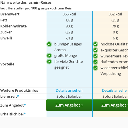
Nährwerte des Jasmin-Reises
laut Hersteller pro 100 g ungekochtem Reis
Brennwert
365 kcal
352 kcal
Fett
1,8 g
0,5 g
Kohlenhydrate
80 g
79 g
Zucker
0,2 g
0 g
Eiweiß
7,1 g
6 g
blumig-nussiges
höchste Qualitä
Aroma
exquisiter Ges
große Menge
wunderbare Tex
für viele Gerichte
duftendes Aro
Vorteile
geeignet
wiederverschlie
Verpackung
Weitere Produktinfos
Details ansehen
Details ansehe
Lieferzeit
*
Sofort lieferbar
Sofort lieferba
Zum Angebot »
Zum Angebot 
Zum Angebot
*
Erhältlich bei
*