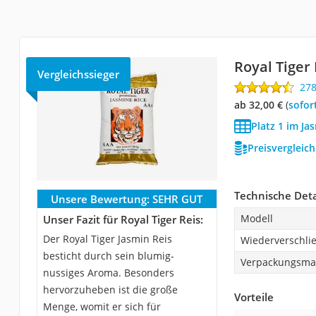
Royal Tiger 
Vergleichssieger
27
ab 32,00 €
(
Sofor
Platz 1 im Ja
Preisvergleic
Technische Deta
Unsere Bewertung:
SEHR GUT
Modell
Unser Fazit für Royal Tiger Reis:
Der Royal Tiger Jasmin Reis
Wiederverschli
besticht durch sein blumig-
Verpackungsmat
nussiges Aroma. Besonders
hervorzuheben ist die große
Vorteile
Menge, womit er sich für