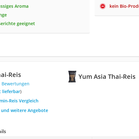
ussiges Aroma
kein Bio-Prod
nge
Gerichte geeignet
ai-Reis
Yum Asia Thai-Reis
1 Bewertungen
t lieferbar
)
smin-Reis Vergleich
h und weitere Angebote
ils