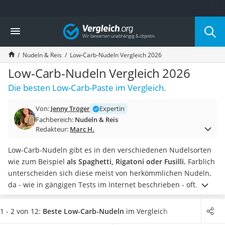
Die beliebtesten Vergleiche nach Kategorie
Vergleich
Lebensmittel
Schwarzkümmelöl
Nudeln & Reis
Low-Carb-Nudeln Vergleich 2026
Knäckebrot
Schwarzkümmelöl-Kapseln
Low-Carb-Nudeln Vergleich 2026
Manukahonig
Die besten Low-Carb-Paste im Vergleich.
Eiklar
Astronautenkost
Von:
Jenny Tröger
Expertin
Balsamico-Essig
Fachbereich:
Nudeln & Reis
Schwarzkümmelöl bio
Redakteur:
Marc H.
Sardinen
Honig
Low-Carb-Nudeln gibt es in den verschiedenen Nudelsorten
Gemüsebrühe
wie zum Beispiel
als Spaghetti, Rigatoni oder Fusilli.
Farblich
Eiskaffee-Pulver
unterscheiden sich diese meist von herkömmlichen Nudeln,
Irischer Whiskey
da - wie in gängigen Tests im Internet beschrieben - oft
Grapefruitkernextrakt
neben oder anstelle von Weizenmehl Bohnen-, Linsen-,
Matcha-Set
Leinsamen-, Guarkernmehl
oder Ähnliches zum Einsatz
1 - 2 von 12:
Beste Low-Carb-Nudeln
im Vergleich
Sojasauce
kommt.
Wählen Sie jetzt
glutenfreie Low-Carb-Nudeln
aus