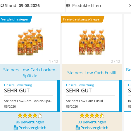
MCT-Öl
unserer Vergleichstabelle, um sicherzugehen, dass kein
Produkte filtern
Stand:
09.08.2026
Trüffelöl
Weizenmehl enthalten ist. Überzeugt hat uns hier im August
Erythrit
2026 besonders das Modell
Steiners Low-Carb Locken-
Vergleichssieger
Preis-Leistungs-Sieger
Müsli ohne Zuckerzusatz
Spätzle
*
mit seinen Eigenschaften.
Service
1 / 12
2 / 12
Steiners Low-Carb Locken-
Be
Steiners Low Carb Fusilli
Spätzle
Unsere Bewertung
Unsere Bewertung
U
SEHR GUT
SEHR GUT
Steiners Low-Carb Locken-Spätzle
Steiners Low Carb Fusilli
08/2026
08/2026
0
86 Bewertungen
33 Bewertungen
Preis­vergleich
Preis­vergleich