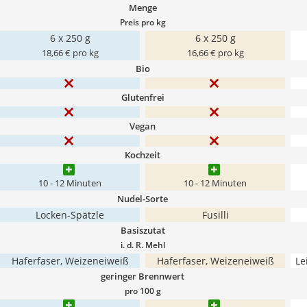
Menge
Preis pro kg
6 x 250 g
6 x 250 g
18,66 € pro kg
16,66 € pro kg
Bio
Glutenfrei
Vegan
Kochzeit
10 - 12 Minuten
10 - 12 Minuten
Nudel-Sorte
Locken-Spätzle
Fusilli
Basiszutat
i. d. R. Mehl
Haferfaser, Weizeneiweiß
Haferfaser, Weizeneiweiß
Le
geringer Brennwert
pro 100 g