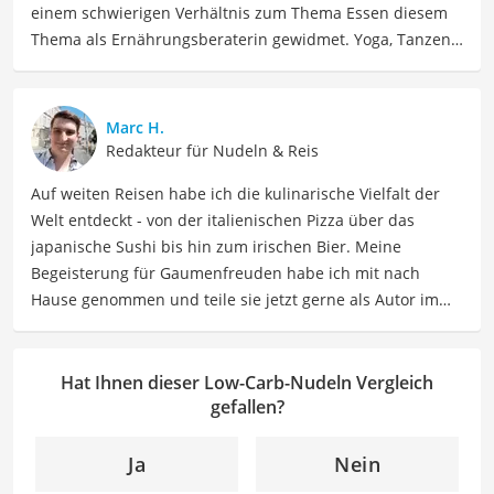
einem schwierigen Verhältnis zum Thema Essen diesem
Thema als Ernährungsberaterin gewidmet. Yoga, Tanzen,
Tantra und Women Circle gehören auch zu ihrem Leben
dazu, dass Jenny seit 2023 voll und ganz in Spanien
genießt. Jenny ist schon allein um die Welt gereist. Heute
Marc H.
findet sie Ausgleich bei Yoga und Tanzen, auch als
Redakteur für Nudeln & Reis
Lehrerin, und interessiert sich viel für Südamerika und
Auf weiten Reisen habe ich die kulinarische Vielfalt der
Schamanismus.
Welt entdeckt - von der italienischen Pizza über das
Der Low-Carb-Nudeln-Vergleich ist aus unserer Sicht
japanische Sushi bis hin zum irischen Bier. Meine
besonders empfehlenswert für
Low-Carb-Esser
.
Begeisterung für Gaumenfreuden habe ich mit nach
Hause genommen und teile sie jetzt gerne als Autor im
Bereich Lebensmittel. Meine Texte umfassen informative
Artikel über Lebensmittelherstellung, Ernährungstipps,
Rezepte und die Vielfalt der kulinarischen Welt. Mein Ziel
Hat Ihnen dieser Low-Carb-Nudeln Vergleich
ist es, Leser zu inspirieren, sich bewusst mit ihrer
gefallen?
Ernährung auseinanderzusetzen, neue
Geschmackserlebnisse zu entdecken und sowohl eine
Ja
Nein
gesunde als auch genussvolle Beziehung zu