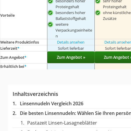
besonders hoher
sehr hoher
Proteingehalt
Proteingehalt
besonders hoher
ohne künstliche
Vorteile
Ballaststoffgehalt
Zusätze
weitere
Verpackungseinheite
n
Weitere Produktinfos
Details ansehen
Details ansehe
Lieferzeit
*
Sofort lieferbar
Sofort lieferba
Zum Angebot »
Zum Angebot 
Zum Angebot
*
Erhältlich bei
*
Inhaltsverzeichnis
Linsennudeln Vergleich 2026
Die besten Linsennudeln:
Wählen Sie Ihren persönl
Pastazeit Linsen-Lasagneblätter