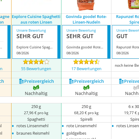
sagne
Explore Cuisine Spaghetti
Govinda goodel Rote-
Rapunzel Ro
en
aus roten Linsen
Linsen-Nudeln
Spire
Unsere Bewertung
Unsere Bewertung
Unsere Bewer
SEHR GUT
SEHR GUT
GUT
isine Lasagne aus grünen Linsen
Explore Cuisine Spaghetti aus roten Linsen
Govinda goodel Rote-Linsen-Nudeln
08/2026
08/2026
08/2026
noch keine B
en
55 Bewertungen
17 Bewertungen
ch
Preis­vergleich
Preis­vergleich
Preis­v
Nachhaltig
Nachhaltig
Nachha
250 g
250 g
6 x 30
27,96 € pro kg
68,20 € pro kg
19,77 € 
r
Spaghetti
Spirelli
Spire
•
•
•
l
rotes Linsenmehl
rote Linsenmehl
rotes Linse
•
•
l
braunes Reismehl
goldgelbes