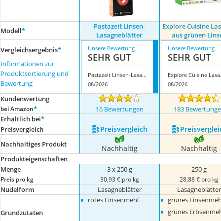
Pastazeit Linsen-
Explore Cuisine La
Modell
*
Lasagneblätter
aus grünen Lins
Unsere Bewertung
Unsere Bewertung
Vergleichsergebnis
*
SEHR GUT
SEHR GUT
Informationen zur
Produktsortierung und
Pastazeit Linsen-Lasagneblätter
Explore Cu
Bewertung
08/2026
08/2026
Kundenwertung
*
bei Amazon
16 Bewertungen
183 Bewertung
Erhältlich bei
*
Preis­vergleich
Preis­verglei
Preis­vergleich
Nachhaltiges Produkt
Nachhaltig
Nachhaltig
Produkteigenschaften
Menge
3 x 250 g
250 g
Preis pro kg
30,93 € pro kg
28,88 € pro kg
Nudelform
Lasagneblätter
Lasagneblätte
•
•
rotes Linsenmehl
grünes Linsenmeh
•
grünes Erbsenmeh
Grundzutaten