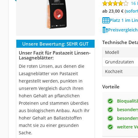
16
ab 23,00 €
(
Sofor
Platz 1 im Li
Preisvergleic
Technische Deta
Unsere Bewertung:
SEHR GUT
Modell
Unser Fazit für Pastazeit Linsen-
Lasagneblätter:
Grundzutaten
Die roten Linsen, aus denen die
Kochzeit
Lasagneblätter von Pastazeit
hergestellt werden, punkten in
Vorteile
unserem Vergleich durch ihren
hohen Gehalt an pflanzlichen
Bioqualit
Proteinen und stammen überdies
besonders
aus biologischem Anbau. Auch ihr
hoher Gehalt an Ballaststoffen
besonders
macht sie zu einer gesunden
weitere V
Sache.