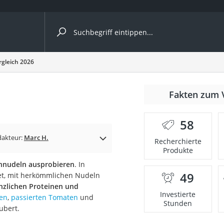
ergleiche nach Kategorie
gleich 2026
Fakten zum 
Kapseln
58
dakteur:
Marc H.
Recherchierte
Produkte
ennudeln ausprobieren
. In
49
net, mit herkömmlichen Nudeln
bio
nzlichen Proteinen und
Investierte
ven
,
passierten Tomaten
und
Stunden
ubert.