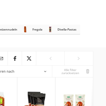
eizennudeln
Fregola
Divella-Pastas
Alle Filter
eren nach
zurücksetzen