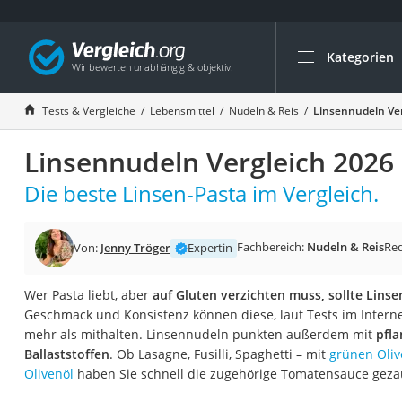
Kategorien
Die beliebtesten V
Lebensmittel
Tests & Vergleiche
Lebensmittel
Nudeln & Reis
Linsennudeln Ver
Schwarzkümmelöl
Linsennudeln Vergleich 2026
Knäckebrot
Schwarzkümmelöl-
Die beste Linsen-Pasta im Vergleich.
Manukahonig
Eiklar
Fachbereich:
Nudeln & Reis
Re
Von:
Jenny Tröger
Expertin
Astronautenkost
Wer Pasta liebt, aber
auf Gluten verzichten muss, sollte Lins
Balsamico-Essig
Geschmack und Konsistenz können diese, laut Tests im Inter
Schwarzkümmelöl 
mehr als mithalten. Linsennudeln punkten außerdem mit
pfla
Ballaststoffen
. Ob Lasagne, Fusilli, Spaghetti – mit
grünen Oli
Sardinen
Olivenöl
haben Sie schnell die zugehörige Tomatensauce geza
Honig