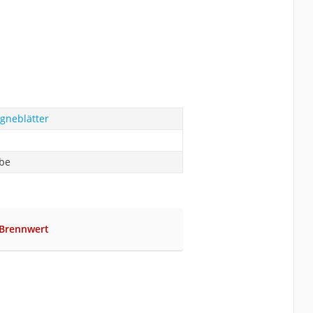
agneblätter
abe
 Brennwert