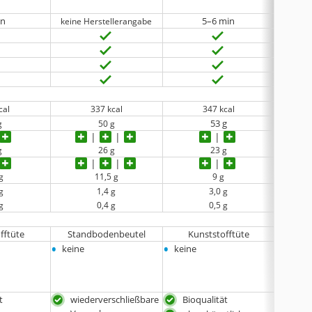
•
Erbse
in
5–6 min
keine Herstellerangabe
cal
337 kcal
347 kcal
53 g
g
50 g
g
26 g
23 g
g
11,5 g
9 g
g
1,4 g
3,0 g
g
0,4 g
0,5 g
fftüte
Standbodenbeutel
Kunststofftüte
F
•
•
•
keine
keine
keine
t
wiederverschließbare
Bioqualität
bes