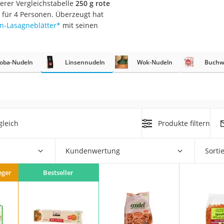
serer Vergleichstabelle
250 g rote
 für 4 Personen. Überzeugt hat
en-Lasagneblätter
*
mit seinen
rakt
oba-Nudeln
Linsennudeln
Wok-Nudeln
Buchw
gleich
Produkte filtern
zusatz
Kundenwertung
Sorti
eger
Bestseller