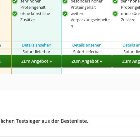
sehr hoher
besonders hoher
sehr hohe
Proteingehalt
Proteingehalt
Proteinge
ohne künstliche
weitere
ohne küns
Zusätze
Verpackungseinheite
Zusätze
n
n
Details ansehen
Details ansehen
Details 
r
Sofort lieferbar
Sofort lieferbar
Sofort li
»
Zum Angebot »
Zum Angebot »
Zum Ang
ichen Testsieger aus der Bestenliste.