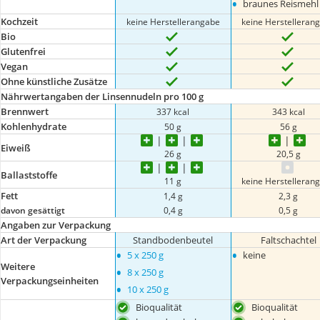
•
braunes Reismehl
Kochzeit
keine Herstellerangabe
keine Herstelleran
Bio
Glutenfrei
Vegan
Ohne künstliche Zusätze
Nährwertangaben der Linsennudeln pro 100 g
Brennwert
337 kcal
343 kcal
Kohlenhydrate
50 g
56 g
Eiweiß
26 g
20,5 g
Ballaststoffe
11 g
keine Herstelleran
Fett
1,4 g
2,3 g
davon gesättigt
0,4 g
0,5 g
Angaben zur Verpackung
Art der Verpackung
Standbodenbeutel
Faltschachtel
•
•
5 x 250 g
keine
Weitere
•
8 x 250 g
Verpackungseinheiten
•
10 x 250 g
Bioqualität
Bioqualität