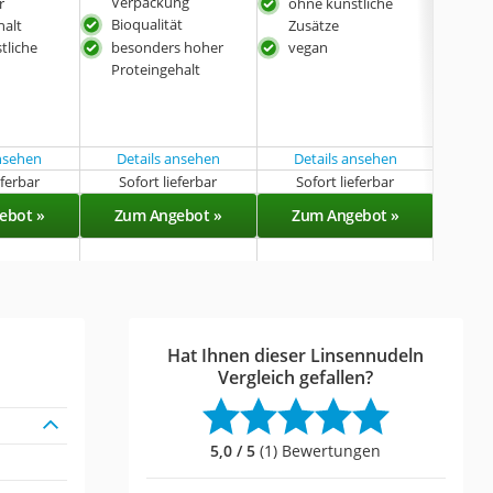
Verpackung
Pro
r
ohne künstliche
Bioqualität
bes
halt
Zusätze
Ball
tliche
besonders hoher
vegan
Proteingehalt
ansehen
Details ansehen
Details ansehen
Det
eferbar
Sofort lieferbar
Sofort lieferbar
Sof
ebot »
Zum Angebot »
Zum Angebot »
Zu
Hat Ihnen dieser Linsennudeln
Vergleich gefallen?
5,0 / 5
(1) Bewertungen