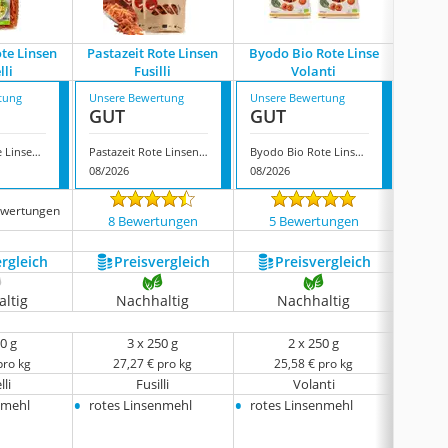
te Linsen
Pastazeit Rote Linsen
Byodo Bio Rote Linse
Bari
lli
Fusilli
Volanti
Hül
tung
Unsere Bewertung
Unsere Bewertung
Unsere
GUT
GUT
GUT
Rapunzel Rote Linsen Spirelli
Pastazeit Rote Linsen Fusilli
Byodo Bio Rote Linse Volanti
08/2026
08/2026
08/202
ewertungen
8 Bewertungen
5 Bewertungen
2646
ergleich
Preis­vergleich
Preis­vergleich
P
ltig
Nachhaltig
Nachhaltig
N
0 g
3 x 250 g
2 x 250 g
pro kg
27,27 € pro kg
25,58 € pro kg
11
lli
Fusilli
Volanti
•
•
•
nmehl
rotes Linsenmehl
rotes Linsenmehl
rotes
•
Kiche