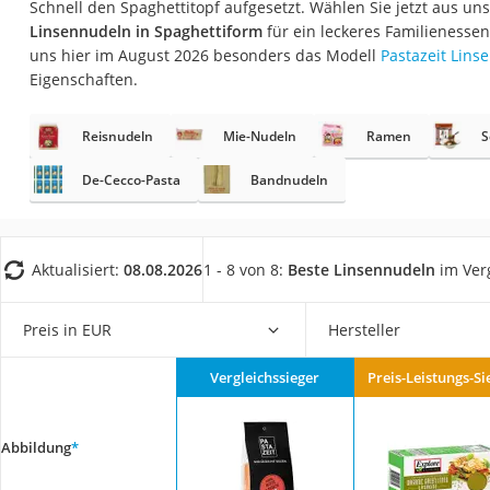
Schnell den Spaghettitopf aufgesetzt. Wählen Sie jetzt aus un
Gemüsebrühe
Linsennudeln in Spaghettiform
für ein leckeres Familienessen
Eiskaffee-Pulver
uns hier im August 2026 besonders das Modell
Pastazeit Lins
Eigenschaften.
Irischer Whiskey
Grapefruitkernext
Reisnudeln
Mie-Nudeln
Ramen
S
Matcha-Set
De-Cecco-Pasta
Bandnudeln
Sojasauce
MCT-Öl
Trüffelöl
Aktualisiert:
08.08.2026
1 - 8 von 8:
Beste Linsennudeln
im Ver
Erythrit
Preis in EUR
Hersteller
Müsli ohne Zucker
Service
Vergleichssieger
Preis-Leistungs-Si
Abbildung
*