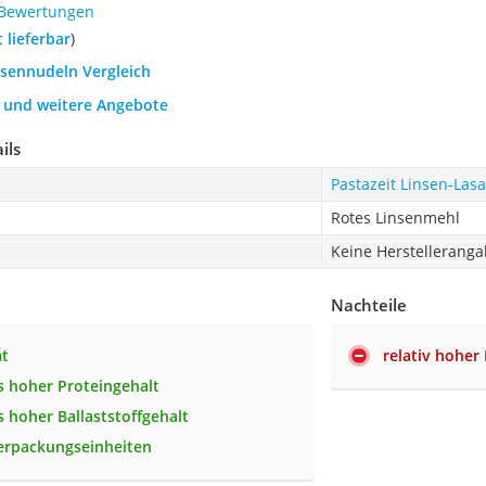
 Bewertungen
t lieferbar
)
nsennudeln Vergleich
h und weitere Angebote
ils
Pastazeit Linsen-Las
Rotes Linsenmehl
Keine Herstellerang
Nachteile
ät
relativ hoher
 hoher Proteingehalt
 hoher Ballaststoffgehalt
erpackungseinheiten