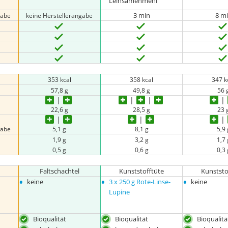
Leinsamenmehl
3 min
8 m
gabe
keine Herstellerangabe
353 kcal
358 kcal
347 k
57,8 g
49,8 g
56 
22,6 g
28,5 g
23 
gabe
5,1 g
8,1 g
5,9 
1,9 g
3,2 g
1,7 
0,5 g
0,6 g
0,3 
Faltschachtel
Kunststofftüte
Kunststo
•
•
•
keine
3 x 250 g Rote-Linse-
keine
Lupine
Bioqualität
Bioqualität
Bioqualitä