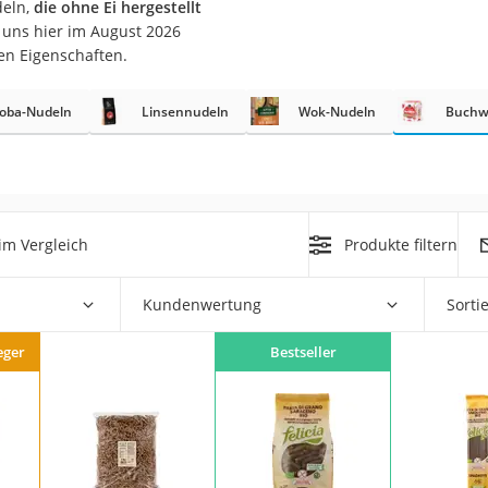
deln,
die ohne Ei hergestellt
uns hier im August 2026
en Eigenschaften.
oba-Nudeln
Linsennudeln
Wok-Nudeln
Buchw
rakt
im Vergleich
Produkte filtern
Kundenwertung
Sorti
zusatz
eger
Bestseller