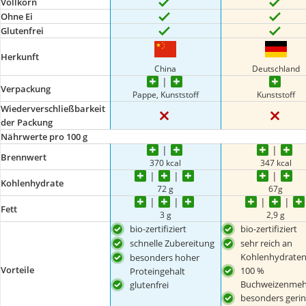
Vollkorn
Ohne Ei
Glutenfrei
Herkunft
China
Deutschland
Verpackung
Pappe, Kunststoff
Kunststoff
Wiederverschließbarkeit
der Packung
Nährwerte pro 100 g
Brennwert
370 kcal
347 kcal
Kohlenhydrate
72 g
67g
Fett
3 g
2,9 g
bio-zertifiziert
bio-zertifiziert
schnelle Zubereitung
sehr reich an
Kohlenhydrate
besonders hoher
Vorteile
100 %
Proteingehalt
Buchweizenmeh
glutenfrei
besonders gerin