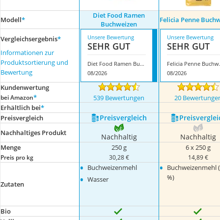
Diet Food Ramen
Modell
*
Felicia Penne Buch
Buchweizen
Unsere Bewertung
Unsere Bewertung
Vergleichsergebnis
*
SEHR GUT
SEHR GUT
Informationen zur
Produktsortierung und
Diet Food Ramen Buchweizen
Felici
Bewertung
08/2026
08/2026
Kundenwertung
*
bei Amazon
539 Bewertungen
20 Bewertunge
Erhältlich bei
*
Preis­vergleich
Preis­verglei
Preis­vergleich
Nachhaltiges Produkt
Nachhaltig
Nachhaltig
Menge
250 g
6 x 250 g
Preis pro kg
30,28 €
14,89 €
•
•
Buchweizenmehl
Buchweizenmehl 
•
%)
Wasser
Zutaten
Bio