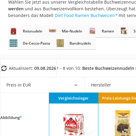
Wählen Sie jetzt aus unserer Vergleichstabelle Buchweizennu
Gemüsebrühe
werden
und aus Buchweizenvollkorn bestehen. Überzeugt hat 
Eiskaffee-Pulver
besonders das Modell
Diet Food Ramen Buchweizen
*
mit sein
Irischer Whiskey
Reisnudeln
Mie-Nudeln
Ramen
S
Grapefruitkernext
Matcha-Set
De-Cecco-Pasta
Bandnudeln
Sojasauce
MCT-Öl
Aktualisiert:
09.08.2026
1 - 8 von 10:
Beste Buchweizennudeln
Trüffelöl
Erythrit
Preis in EUR
Hersteller
Müsli ohne Zucker
Vergleichssieger
Preis-Leistungs-Si
Service
Abbildung
*