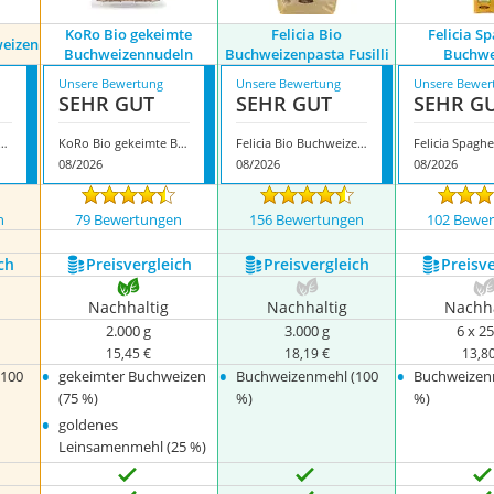
KoRo Bio gekeimte
Felicia Bio
Felicia S
weizen
Buchweizennudeln
Buchweizenpasta Fusilli
Buchwe
Unsere Bewertung
Unsere Bewertung
Unsere Bewer
SEHR GUT
SEHR GUT
SEHR G
a Penne Buchweizen
KoRo Bio gekeimte Buchweizennudeln
Felicia Bio Buchweizenpasta Fusilli
08/2026
08/2026
08/2026
n
79 Bewertungen
156 Bewertungen
102 Bewe
ch
Preis­vergleich
Preis­vergleich
Preis­v
Nachhaltig
Nachhaltig
Nachha
2.000 g
3.000 g
6 x 25
15,45 €
18,19 €
13,8
•
•
•
(100
gekeimter Buchweizen
Buchweizenmehl (100
Buchweizen
(75 %)
%)
%)
•
goldenes
Leinsamenmehl (25 %)