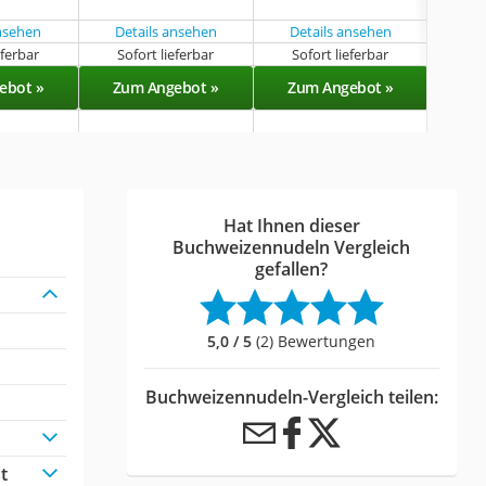
ansehen
Details ansehen
Details ansehen
Det
eferbar
Sofort lieferbar
Sofort lieferbar
Sof
ebot »
Zum Angebot »
Zum Angebot »
Zu
Hat Ihnen dieser
Buchweizennudeln Vergleich
gefallen?
5,0 / 5
(2) Bewertungen
Buchweizennudeln-Vergleich teilen:
t