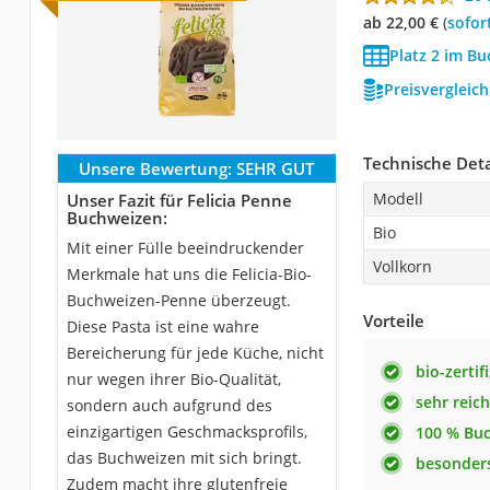
ab 22,00 €
(
Sofor
Platz 2 im B
Preisvergleic
Technische Deta
Unsere Bewertung:
SEHR GUT
Modell
Unser Fazit für Felicia Penne
Buchweizen:
Bio
Mit einer Fülle beeindruckender
Vollkorn
Merkmale hat uns die Felicia-Bio-
Buchweizen-Penne überzeugt.
Vorteile
Diese Pasta ist eine wahre
Bereicherung für jede Küche, nicht
bio-zertifi
nur wegen ihrer Bio-Qualität,
sehr reic
sondern auch aufgrund des
einzigartigen Geschmacksprofils,
100 % Bu
das Buchweizen mit sich bringt.
besonders
Zudem macht ihre glutenfreie