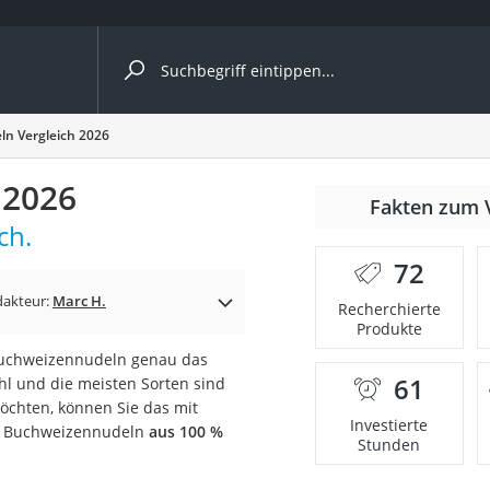
ergleiche nach Kategorie
n Vergleich 2026
 2026
Fakten zum 
Kapseln
ch.
72
dakteur:
Marc H.
Recherchierte
Produkte
Buchweizennudeln genau das
61
hl und die meisten Sorten sind
bio
möchten, können Sie das mit
Investierte
 es Buchweizennudeln
aus 100 %
Stunden