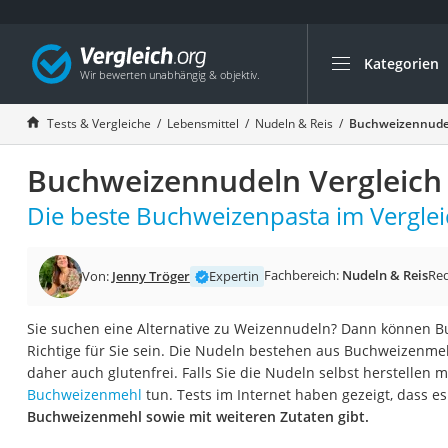
Kategorien
Die beliebtesten V
Lebensmittel
Tests & Vergleiche
Lebensmittel
Nudeln & Reis
Buchweizennudel
Schwarzkümmelöl
Buchweizennudeln Vergleich
Knäckebrot
Schwarzkümmelöl-
Die beste Buchweizenpasta im Verglei
Manukahonig
Eiklar
Fachbereich:
Nudeln & Reis
Re
Von:
Jenny Tröger
Expertin
Astronautenkost
Sie suchen eine Alternative zu Weizennudeln? Dann können 
Balsamico-Essig
Richtige für Sie sein. Die Nudeln bestehen aus Buchweizenme
Schwarzkümmelöl 
daher auch glutenfrei. Falls Sie die Nudeln selbst herstellen 
Buchweizenmehl
tun. Tests im Internet haben gezeigt, dass
Sardinen
Buchweizenmehl sowie mit weiteren Zutaten gibt.
Honig