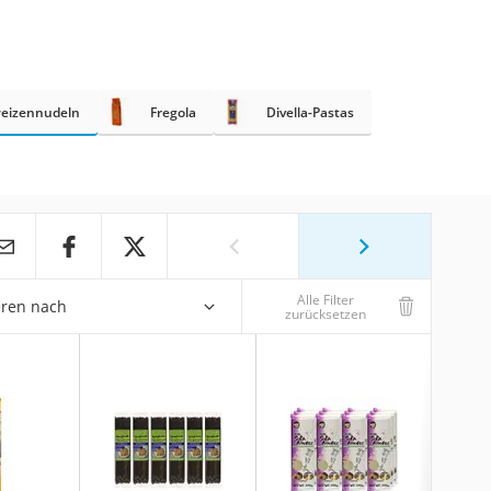
eizennudeln
Fregola
Divella-Pastas
Alle Filter
eren nach
zurücksetzen