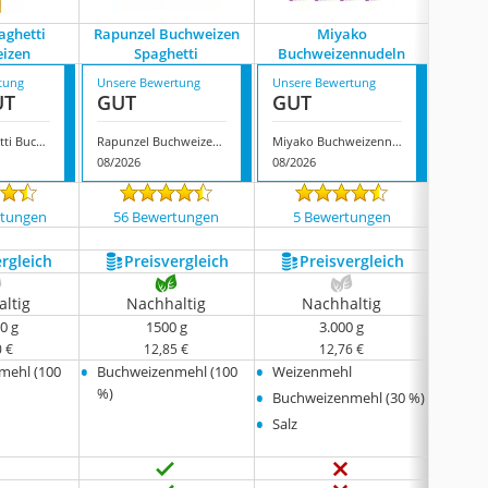
paghetti
Rapunzel Buchweizen
Miyako
izen
Spaghetti
Buchweizennudeln
Buch
tung
Unsere Bewertung
Unsere Bewertung
Unsere
UT
GUT
GUT
GUT
Felicia Spaghetti Buchweizen
Rapunzel Buchweizen Spaghetti
Miyako Buchweizennudeln
08/2026
08/2026
08/202
rtungen
56 Bewertungen
5 Bewertungen
83 
ergleich
Preis­vergleich
Preis­vergleich
P
ltig
Nachhaltig
Nachhaltig
N
0 g
1500 g
3.000 g
0 €
12,85 €
12,76 €
•
•
•
mehl (100
Buchweizenmehl (100
Weizenmehl
Weize
•
•
%)
Buchweizenmehl (30 %)
Buchw
•
•
Salz
Salz