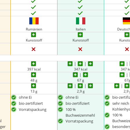
Rumänien
Italien
Deutsc
Kunststoff
Kunststoff
Kunsts
397 kcal
347 kcal
347 k
48 g
67 g
67
13 g
2,9 g
2,9 
ohne Ei
ohne Ei
bio-zertifi
bio-zertifiziert
bio-zertifiziert
sehr reich
n
Kohlenhy
Vorratspackung
100 %
100 %
Buchweizenmehl
l
Buchweiz
Vorratspackung
ger
besonders