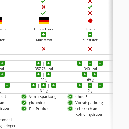
hland
Deutschland
Japan
toff
Kunststoff
Kunststoff
cal
‎357,78 kcal
340 kcal
g
65 g
69 g
g
3,1 g
2 g
ziert
Vorratspackung
ohne Ei
ohn
 an
glutenfrei
Vorratspackung
sehr
draten
Koh
Bio-Produkt
sehr reich an
bes
Kohlenhydraten
enmehl
Fett
 geringer