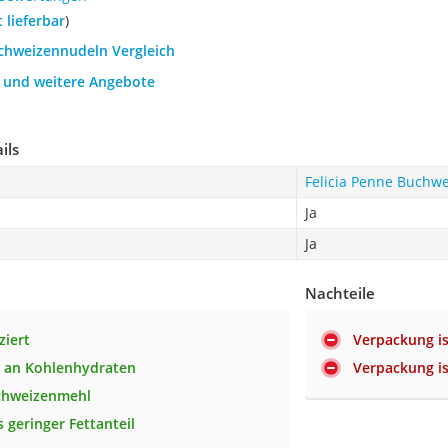
t lieferbar
)
uchweizennudeln Vergleich
h und weitere Angebote
ils
Felicia Penne Buchw
Ja
Ja
Nachteile
ziert
Verpackung is
h an Kohlenhydraten
Verpackung is
chweizenmehl
 geringer Fettanteil