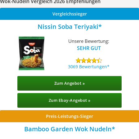
Wok-Nudeln Vergleich 2026 Empfehlungen
Vergleichssieger
Nissin Soba Teriyaki
Unsere Bewertung:
SEHR GUT
3069 Bewertungen
Zum Angebot »
Zum Ebay-Angebot »
Preis-Leistungs-Sieger
Bamboo Garden Wok Nudeln