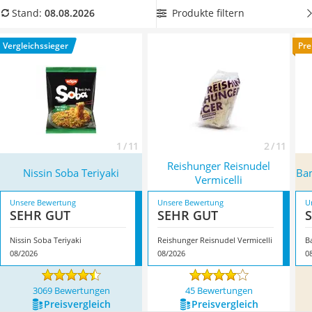
MCT-Öl
anstrengenden Arbeitstag.
Wählen Sie jetzt aus unserer
Produkte filtern
Stand:
08.08.2026
Trüffelöl
Vergleichstabelle Wok-Nudeln in Bio-Qualität, wenn Ihnen
Erythrit
Zutaten aus nachhaltigem und kontrolliertem Anbau
wichtig
Vergleichssieger
Pre
Müsli ohne Zuckerzusatz
sind. Überzeugt hat uns hier im August 2026 besonders das
Service
Modell
Nissin Soba Teriyaki
*
mit seinen Eigenschaften.
1 / 11
2 / 11
Reishunger Reisnudel
Nissin Soba Teriyaki
Ba
Vermicelli
Unsere Bewertung
Unsere Bewertung
U
SEHR GUT
SEHR GUT
Nissin Soba Teriyaki
Reishunger Reisnudel Vermicelli
B
08/2026
08/2026
0
3069 Bewertungen
45 Bewertungen
Preis­vergleich
Preis­vergleich