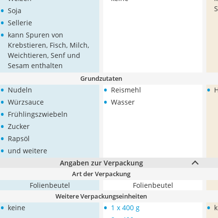
•
S
Soja
•
Sellerie
•
kann Spuren von
Krebstieren, Fisch, Milch,
Weichtieren, Senf und
Sesam enthalten
Grundzutaten
•
•
•
Nudeln
Reismehl
H
•
•
Würzsauce
Wasser
•
Frühlingszwiebeln
•
Zucker
•
Rapsöl
•
und weitere
Angaben zur Verpackung
Art der Verpackung
Folienbeutel
Folienbeutel
Weitere Verpackungseinheiten
•
•
•
keine
1 x 400 g
k