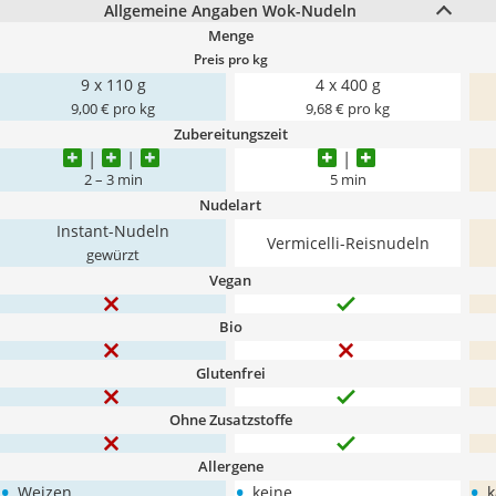
Allgemeine Angaben Wok-Nudeln
Menge
Preis pro kg
9 x 110 g
4 x 400 g
9,00 € pro kg
9,68 € pro kg
Zubereitungszeit
2 – 3 min
5 min
Nudelart
Instant-Nudeln
Vermicelli-Reisnudeln
gewürzt
Vegan
Bio
Glutenfrei
Ohne Zusatzstoffe
Allergene
•
•
•
Weizen
keine
k