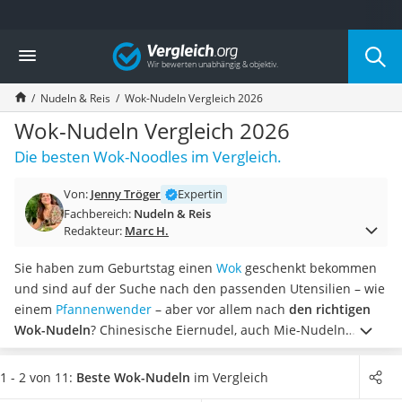
Die beliebtesten Vergleiche nach Kategorie
Vergleich
Lebensmittel
Schwarzkümmelöl
Nudeln & Reis
Wok-Nudeln Vergleich 2026
Knäckebrot
Schwarzkümmelöl-Kapseln
Wok-Nudeln Vergleich 2026
Manukahonig
Die besten Wok-Noodles im Vergleich.
Eiklar
Astronautenkost
Von:
Jenny Tröger
Expertin
Balsamico-Essig
Fachbereich:
Nudeln & Reis
Schwarzkümmelöl bio
Redakteur:
Marc H.
Sardinen
Honig
Sie haben zum Geburtstag einen
Wok
geschenkt bekommen
Gemüsebrühe
und sind auf der Suche nach den passenden Utensilien – wie
Eiskaffee-Pulver
einem
Pfannenwender
– aber vor allem nach
den richtigen
Irischer Whiskey
Wok-Nudeln
? Chinesische Eiernudel, auch Mie-Nudeln
Grapefruitkernextrakt
genannt, eignen sich laut Tests im Internet besonders gut.
Matcha-Set
Gerichte mit Wok-Nudeln sind
schnell zubereitet und lassen
1 - 2 von 11:
Beste Wok-Nudeln
im Vergleich
Sojasauce
sich vielseitig kombinieren
– ideal nach einem