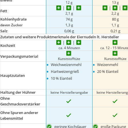
12 g
13 g
Fett
2,1 g
2,2 g
Kohlenhydrate
74 g
80 g
davon Zucker
1,3 g
1,1 g
Salz
0,06 g
0,21 g
Zutaten und weitere Produktmerkmale der Eiernudeln lt. Hersteller
Kochzeit
ca. 4 Minuten
ca. 12 - 15 Minut
Verpackungsmaterial
Kunststofftüte
Kunststofftüte
•
•
Weichweizenmehl
Weizenmehl
•
•
Hartweizengrieß
20 % Eianteil
Hauptzutaten
•
10 % Eianteil
Haltung der Hühner
keine Herstellerangabe
keine Herstelleran
Ohne
Geschmacksverstärker
Ohne Spuren anderer
Lebensmittel
geringe Kochdauer
große Packung