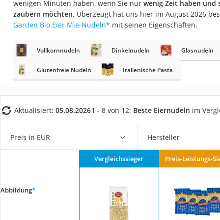
wenigen Minuten haben, wenn Sie nur
wenig Zeit haben und s
Gemüsebrühe
zaubern möchten.
Überzeugt hat uns hier im August 2026 be
Eiskaffee-Pulver
Garden Bio Eier Mie-Nudeln
*
mit seinen Eigenschaften.
Irischer Whiskey
Vollkornnudeln
Dinkelnudeln
Glasnudeln
Grapefruitkernext
Matcha-Set
Glutenfreie Nudeln
Italienische Pasta
Sojasauce
MCT-Öl
Aktualisiert:
05.08.2026
1 - 8 von 12:
Beste Eiernudeln
im Vergl
Trüffelöl
Erythrit
Preis in EUR
Hersteller
Müsli ohne Zucker
Vergleichssieger
Preis-Leistungs-Si
Service
Abbildung
*