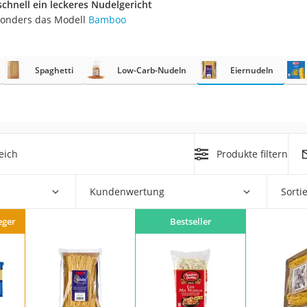
chnell ein leckeres Nudelgericht
sonders das Modell
Bamboo
Spaghetti
Low-Carb-Nudeln
Eiernudeln
rakt
eich
Produkte filtern
Kundenwertung
Sorti
zusatz
eger
Bestseller