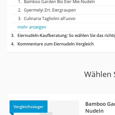
Bamboo Garden Bio Eier Mie-Nudeln
‎Gyermelyi Zrt. Eiergraupen
Culinaria Tagliolini all'uovo
mehr anzeigen
Eiernudeln-Kaufberatung
: So wählen Sie das rich
Kommentare zum Eiernudeln Vergleich
Wählen S
Bamboo Gard
Vergleichssieger
Nudeln