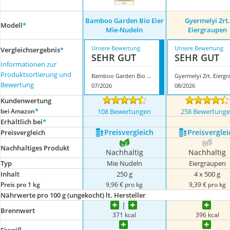
Bamboo Garden Bio Eier
‎Gyermelyi Zrt.
Modell
*
Mie-Nudeln
Eiergraupen
Unsere Bewertung
Unsere Bewertung
Vergleichsergebnis
*
SEHR GUT
SEHR GUT
Informationen zur
Produktsortierung und
Bamboo Garden Bio Eier Mie-Nudeln
Bewertung
07/2026
08/2026
Kundenwertung
*
bei Amazon
108 Bewertungen
258 Bewertung
Erhältlich bei
*
Preis­vergleich
Preis­verglei
Preis­vergleich
Nachhaltiges Produkt
Nachhaltig
Nachhaltig
Typ
Mie Nudeln
Eiergraupen
Inhalt
250 g
4 x 500 g
Preis pro 1 kg
9,96 € pro kg
9,39 € pro kg
Nährwerte pro 100 g (ungekocht) lt. Hersteller
Brennwert
371 kcal
396 kcal
Eiweiß