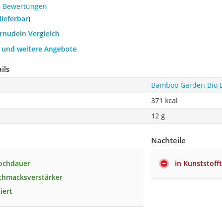
8 Bewertungen
 lieferbar
)
ernudeln Vergleich
h und weitere Angebote
ils
Bamboo Garden Bio E
371 kcal
12 g
Nachteile
Kochdauer
in Kunststoff
chmacksverstärker
ziert