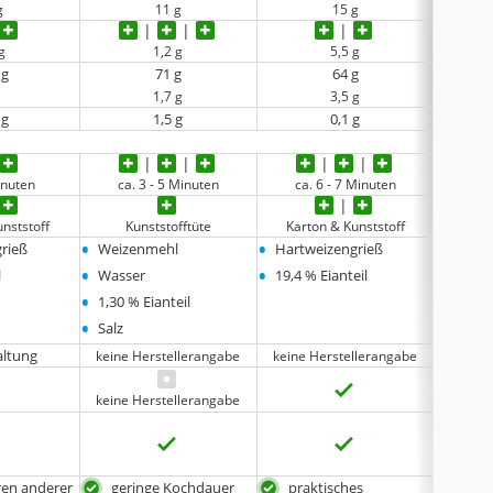
g
11 g
15 g
g
1,2 g
5,5 g
 g
71 g
64 g
1,7 g
3,5 g
 g
1,5 g
0,1 g
inuten
ca. 3 - 5 Minuten
ca. 6 - 7 Minuten
ca.
nststoff
Kunststofftüte
Karton & Kunststoff
Ku
•
•
•
rieß
Weizenmehl
Hartweizengrieß
Hartw
•
•
•
l
Wasser
19,4 % Eianteil
10 % E
•
1,30 % Eianteil
•
Salz
ltung
keine Herstellerangabe
keine Herstellerangabe
keine 
keine Herstellerangabe
en anderer
geringe Kochdauer
praktisches
ohn