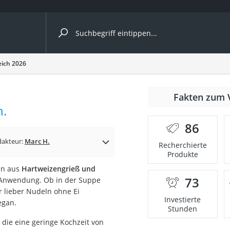
ergleiche nach Kategorie
eich 2026
Fakten zum 
Kapseln
h.
86
dakteur:
Marc H.
Recherchierte
Produkte
ln aus
Hartweizengrieß und
73
n Anwendung. Ob in der Suppe
bio
r lieber Nudeln ohne Ei
Investierte
egan.
Stunden
 die eine geringe Kochzeit von