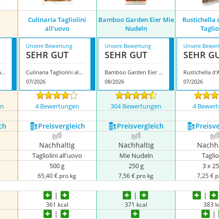
Culinaria Tagliolini
Bamboo Garden Eier Mie
Rustichella
all'uovo
Nudeln
Taglio
Unsere Bewertung
Unsere Bewertung
Unsere Bewer
SEHR GUT
SEHR GUT
SEHR G
‎Gyermelyi Zrt. Eiergraupen
Culinaria Tagliolini all'uovo
Bamboo Garden Eier Mie Nudeln
07/2026
08/2026
07/2026
en
4 Bewertungen
304 Bewertungen
4 Bewer
ch
Preis­vergleich
Preis­vergleich
Preis­v
Nachhaltig
Nachhaltig
Nachha
Tagliolini all'uovo
Mie Nudeln
Taglio
500 g
250 g
3 x 25
65,40 € pro kg
7,56 € pro kg
7,25 € p
361 kcal
371 kcal
383 k