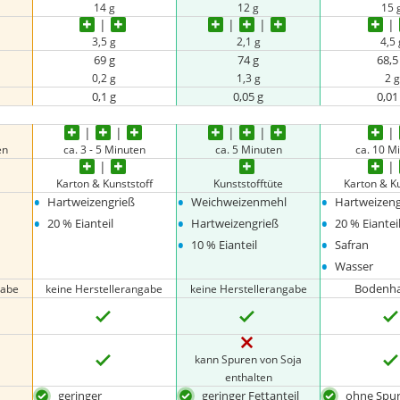
14 g
12 g
15 
3,5 g
2,1 g
4,5 
69 g
74 g
68,5
0,2 g
1,3 g
2 g
0,1 g
0,05 g
0,01
en
ca. 3 - 5 Minuten
ca. 5 Minuten
ca. 10 M
Karton & Kunststoff
Kunststofftüte
Karton & Ku
•
•
•
Hartweizengrieß
Weichweizenmehl
Hartweizeng
•
•
•
20 % Eianteil
Hartweizengrieß
20 % Eiantei
•
•
10 % Eianteil
Safran
•
Wasser
Bodenha
gabe
keine Herstellerangabe
keine Herstellerangabe
kann Spuren von Soja
enthalten
geringer
geringer Fettanteil
ohne Spur