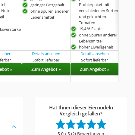
tel
Probierpaket mit
Leb
geringer Fettgehalt
n-Note
verschiedenen Sorten
ohn
ohne Spuren anderer
und gekochten
Ges
eil
Lebensmittel
Tomaten
r
19,4 % Eianteil
regi
ksverstärke
und
ohne Spuren anderer
Lebensmittel
hoher Eiweißgehalt
ansehen
Details ansehen
Details ansehen
eferbar
Sofort lieferbar
Sofort lieferbar
Sof
ebot »
Zum Angebot »
Zum Angebot »
Zu
Hat Ihnen dieser Eiernudeln
Vergleich gefallen?
5,0 / 5
(2) Bewertungen