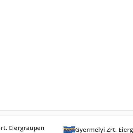
Zrt. Eiergraupen
‎Gyermelyi Zrt. Eie