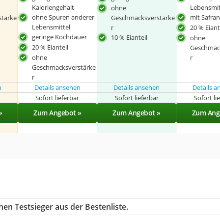
Kaloriengehalt
Lebensmit
ohne
ohne Spuren anderer
mit Safra
tärke
Geschmacksverstärke
Lebensmittel
r
20 % Eiant
geringe Kochdauer
10 % Eianteil
ohne
20 % Eianteil
Geschmac
ohne
r
Geschmacksverstärke
r
n
Details ansehen
Details ansehen
Details 
r
Sofort lieferbar
Sofort lieferbar
Sofort li
»
Zum Angebot »
Zum Angebot »
Zum Ang
en Testsieger aus der Bestenliste.