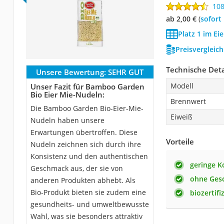
10
ab 2,00 €
(
Sofort
Platz 1 im Ei
Preisvergleic
Technische Deta
Unsere Bewertung:
SEHR GUT
Modell
Unser Fazit für Bamboo Garden
Bio Eier Mie-Nudeln:
Brennwert
Die Bamboo Garden Bio-Eier-Mie-
Eiweiß
Nudeln haben unsere
Erwartungen übertroffen. Diese
Vorteile
Nudeln zeichnen sich durch ihre
Konsistenz und den authentischen
geringe 
Geschmack aus, der sie von
ohne Ges
anderen Produkten abhebt. Als
Bio-Produkt bieten sie zudem eine
biozertifi
gesundheits- und umweltbewusste
Wahl, was sie besonders attraktiv