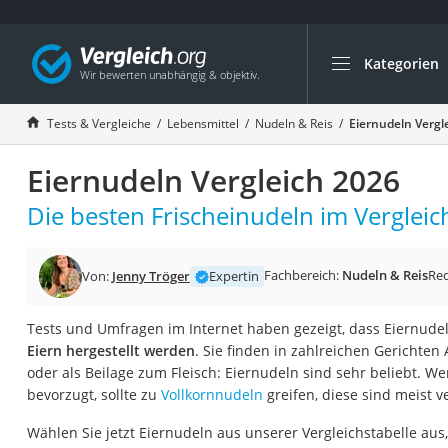
Kategorien
Die beliebtesten V
Lebensmittel
Tests & Vergleiche
Lebensmittel
Nudeln & Reis
Eiernudeln Vergl
Schwarzkümmelöl
Eiernudeln Vergleich 2026
Knäckebrot
Schwarzkümmelöl-
Die besten Frischeinudeln im Vergleic
Manukahonig
Eiklar
Fachbereich:
Nudeln & Reis
Re
Von:
Jenny Tröger
Expertin
Astronautenkost
Tests und Umfragen im Internet haben gezeigt, dass Eiernude
Balsamico-Essig
Eiern hergestellt werden
. Sie finden in zahlreichen Gerichte
Schwarzkümmelöl 
oder als Beilage zum Fleisch: Eiernudeln sind sehr beliebt. We
bevorzugt, sollte zu
Vollkornnudeln
greifen, diese sind meist v
Sardinen
Honig
Wählen Sie jetzt Eiernudeln aus unserer Vergleichstabelle aus,