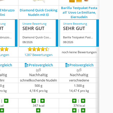
Barilla Testpaket Pasta
Bernba
 d'Abruzzo
Diamond Quick Cooking
all' Uovo Le Emiliane,
feine 
lini
Nudeln mit Ei
Eiernudeln
tung
Unsere Bewertung
Unsere Bewertung
Unsere
UT
SEHR GUT
SEHR GUT
GUT
Rustichella d'Abruzzo Tagliolini
Diamond Quick Cooking Nudeln mit Ei
Barilla Testpaket Pasta all' Uovo Le Emiliane, Eiernudeln
08/2026
08/2026
08/202
noch keine Bewertungen
tungen
1287 Bewertungen
254
ergleich
Preis­vergleich
Preis­vergleich
P
ltig
Nachhaltig
Nachhaltig
N
lini
schnellkochende Nudeln
verschiedene
B
0 g
500 g
1.500 g
ro kg
4,18 € pro kg
14,47 € pro kg
3
cal
347 kcal
374 kcal