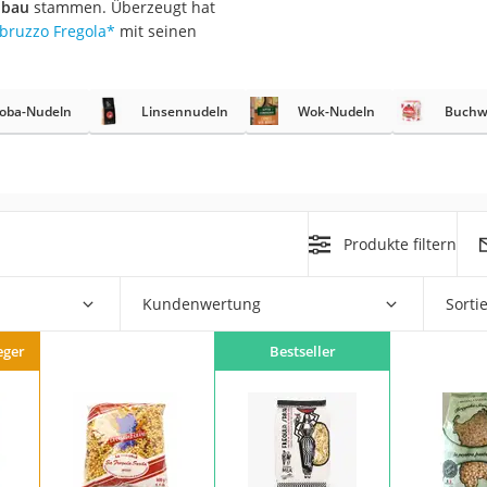
nbau
stammen. Überzeugt hat
Abruzzo Fregola
*
mit seinen
oba-Nudeln
Linsennudeln
Wok-Nudeln
Buchw
rakt
Produkte filtern
Kundenwertung
Sorti
zusatz
eger
Bestseller