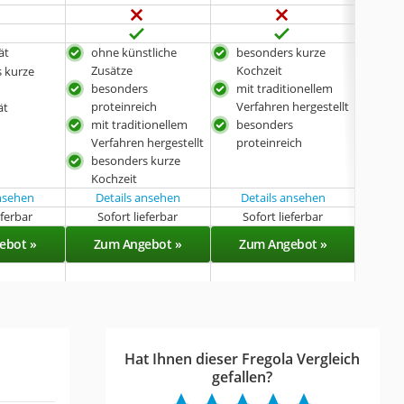
ät
ohne künstliche
besonders kurze
bes
Zusätze
Kochzeit
Koc
 kurze
besonders
mit traditionellem
Roh
proteinreich
Verfahren hergestellt
ät
bes
mit traditionellem
besonders
prot
Verfahren hergestellt
proteinreich
besonders kurze
Kochzeit
ansehen
Details ansehen
Details ansehen
eferbar
Sofort lieferbar
Sofort lieferbar
Sof
ebot »
Zum Angebot »
Zum Angebot »
Zu
Hat Ihnen dieser Fregola Vergleich
gefallen?