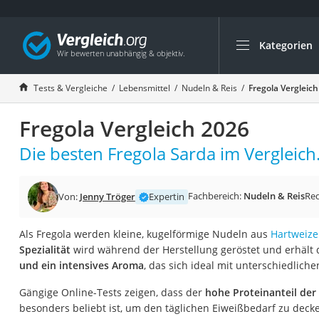
Kategorien
Die beliebtesten V
Lebensmittel
Tests & Vergleiche
Lebensmittel
Nudeln & Reis
Fregola Vergleic
Schwarzkümmelöl
Fregola Vergleich 2026
Knäckebrot
Schwarzkümmelöl-
Die besten Fregola Sarda im Vergleich
Manukahonig
Eiklar
Fachbereich:
Nudeln & Reis
Re
Von:
Jenny Tröger
Expertin
Astronautenkost
Als Fregola werden kleine, kugelförmige Nudeln aus
Hartweize
Balsamico-Essig
Spezialität
wird während der Herstellung geröstet und erhält
Schwarzkümmelöl 
und ein intensives Aroma
, das sich ideal mit unterschiedlich
Sardinen
Gängige Online-Tests zeigen, dass der
hohe Proteinanteil der
Honig
besonders beliebt ist, um den täglichen Eiweißbedarf zu decke