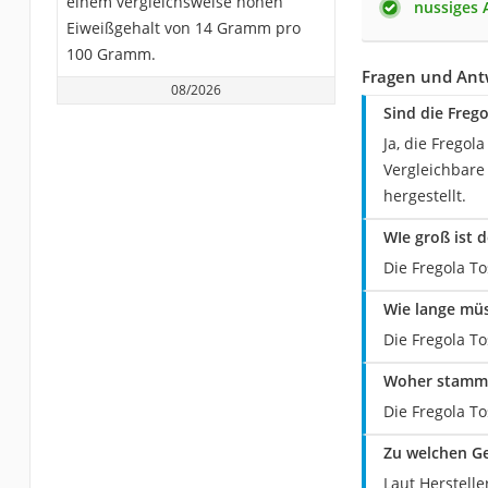
einem vergleichsweise hohen
nussiges
Eiweißgehalt von 14 Gramm pro
100 Gramm.
Fragen und Antw
08/2026
Sind die Freg
Ja, die Fregol
Vergleichbare
hergestellt.
WIe groß ist 
Die Fregola T
Wie lange müs
Die Fregola T
Woher stammen
Die Fregola To
Zu welchen Ge
Laut Herstelle