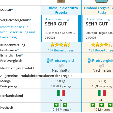
Rustichella d'Abruzzo
Limfood Fregola S
Modell
*
Fregola
Pasta
Unsere Bewertung
Unsere Bewertung
Vergleichsergebnis
*
SEHR GUT
SEHR GUT
Informationen zur
Produktsortierung und
Rustichella d'Abruzzo Fregola
Limfood Frego
Bewertung
08/2026
08/2026
Kundenwertung
*
bei Amazon
157 Bewertungen
131 Bewertung
Erhältlich bei
*
Preis­vergleich
Preis­verglei
Preis­vergleich
Nachhaltiges Produkt
Nachhaltig
Nachhaltig
Allgemeine Produktinformationen der Fregola
Menge
500 g
500 g
Preis pro kg
19,98 € pro kg
15,90 € pro kg
Herkunftsland
Italien
Italien
Kochzeit
12-14 Minuten
10 Minuten