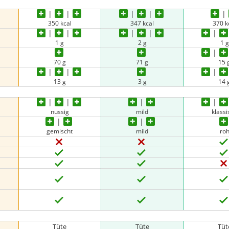
350 kcal
347 kcal
370 k
1 g
2 g
1 g
70 g
71 g
15 
13 g
3 g
14 
nussig
mild
klassi
gemischt
mild
ro
Tüte
Tüte
Tüt