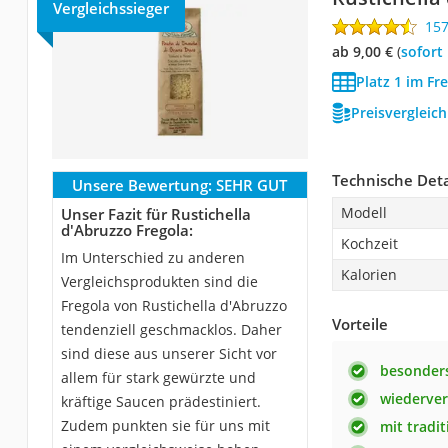
Vergleichssieger
15
ab 9,00 €
(
Sofort
Platz 1 im Fr
Preisvergleic
Technische Deta
Unsere Bewertung:
SEHR GUT
Modell
Unser Fazit für Rustichella
d'Abruzzo Fregola:
Kochzeit
Im Unterschied zu anderen
Kalorien
Vergleichsprodukten sind die
Fregola von Rustichella d'Abruzzo
Vorteile
tendenziell geschmacklos. Daher
sind diese aus unserer Sicht vor
besonders
allem für stark gewürzte und
wiederver
kräftige Saucen prädestiniert.
Zudem punkten sie für uns mit
mit tradit