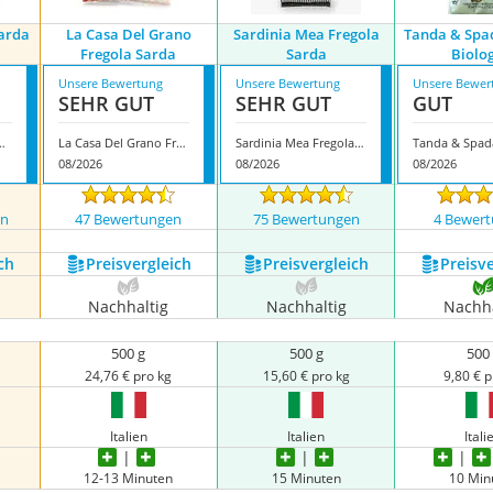
arda
La Casa Del Grano
Sardinia Mea Fregola
Tanda & Spa
Fregola Sarda
Sarda
Biolo
Unsere Bewertung
Unsere Bewertung
Unsere Bewer
SEHR GUT
SEHR GUT
GUT
la Sarda Pasta
La Casa Del Grano Fregola Sarda
Sardinia Mea Fregola Sarda
08/2026
08/2026
08/2026
en
47 Bewertungen
75 Bewertungen
4 Bewer
ch
Preis­vergleich
Preis­vergleich
Preis­v
Nachhaltig
Nachhaltig
Nachha
500 g
500 g
500
24,76 € pro kg
15,60 € pro kg
9,80 € p
Italien
Italien
Itali
12-13 Minuten
15 Minuten
10 Min