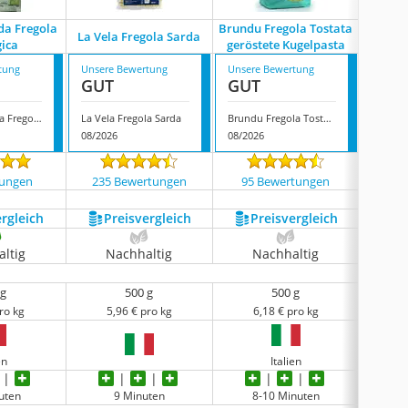
da Fregola
Brundu Fregola Tostata
La Vela Fregola Sarda
Araj
gica
geröstete Kugelpasta
tung
Unsere Bewertung
Unsere Bewertung
Unsere
GUT
GUT
GUT
Tanda & Spada Fregola Biologica
La Vela Fregola Sarda
Brundu Fregola Tostata geröstete Kugelpasta
Araj Fr
08/2026
08/2026
07/202
tungen
235 Bewertungen
95 Bewertungen
13 
ergleich
Preis­vergleich
Preis­vergleich
P
ltig
Nachhaltig
Nachhaltig
N
 g
500 g
500 g
ro kg
5,96 € pro kg
6,18 € pro kg
11
en
Italien
uten
9 Minuten
8-10 Minuten