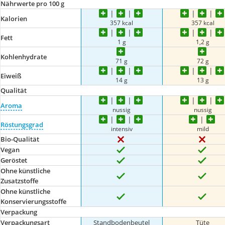
Nährwerte pro 100 g
Kalorien
357 kcal
357 kcal
Fett
1 g
1,2 g
Kohlenhydrate
71 g
72 g
Eiweiß
14 g
13 g
Qualität
Aroma
nussig
nussig
Röstungsgrad
intensiv
mild
Bio-Qualität
Vegan
Geröstet
Ohne künstliche
Zusatzstoffe
Ohne künstliche
Konservierungsstoffe
Verpackung
Verpackungsart
Standbodenbeutel
Tüte