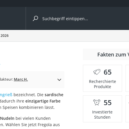
ergleiche nach Kategorie
h 2026
Fakten zum 
Kapseln
.
65
dakteur:
Marc H.
Recherchierte
Produkte
ngrieß
bezeichnet. Die
sardische
55
 dadurch ihre
einzigartige Farbe
bio
en Speisen kombinieren lässt.
Investierte
Stunden
 Nudeln
bei vielen Kunden
n. Wählen Sie jetzt Fregola aus