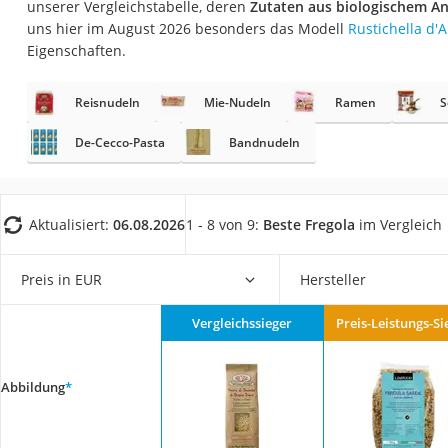
unserer Vergleichstabelle, deren
Zutaten aus biologischem A
Gemüsebrühe
uns hier im August 2026 besonders das Modell
Rustichella d'
Eiskaffee-Pulver
Eigenschaften.
Irischer Whiskey
Reisnudeln
Mie-Nudeln
Ramen
S
Grapefruitkernext
Matcha-Set
De-Cecco-Pasta
Bandnudeln
Sojasauce
MCT-Öl
Aktualisiert:
06.08.2026
1 - 8 von 9:
Beste Fregola
im Vergleich
Trüffelöl
Erythrit
Preis in EUR
Hersteller
Müsli ohne Zucker
Vergleichssieger
Preis-Leistungs-Si
Service
Abbildung
*