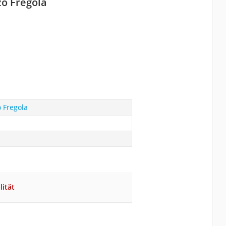
zo Fregola
o Fregola
lität