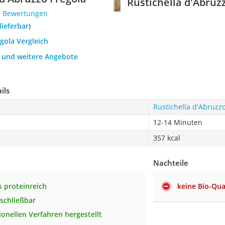
Rustichella d'Abruz
7 Bewertungen
 lieferbar
)
egola Vergleich
h und weitere Angebote
ils
Rustichella d'Abruzz
12-14 Minuten
357 kcal
Nachteile
 proteinreich
keine Bio-Qua
schließbar
ionellen Verfahren hergestellt