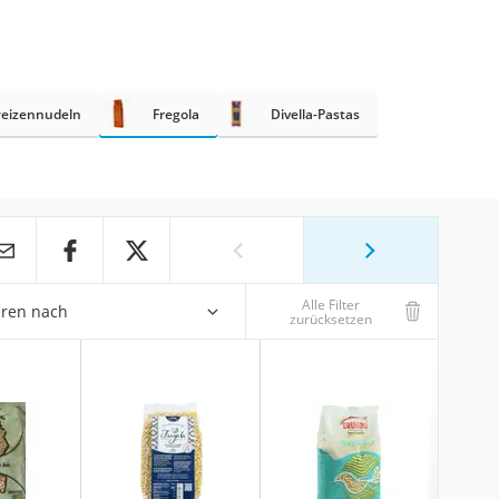
eizennudeln
Fregola
Divella-Pastas
Alle Filter
eren nach
zurücksetzen