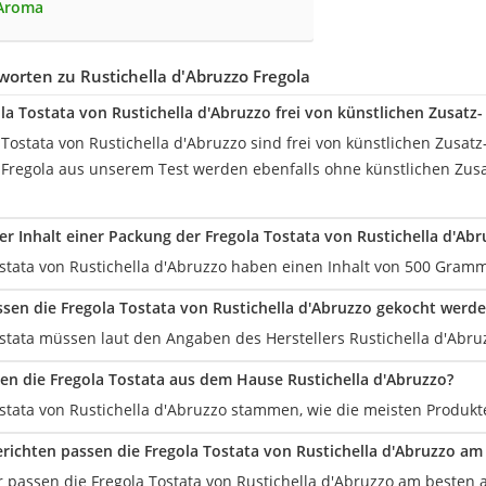
 Aroma
orten zu Rustichella d'Abruzzo Fregola
ola Tostata von Rustichella d'Abruzzo frei von künstlichen Zusatz
a Tostata von Rustichella d'Abruzzo sind frei von künstlichen Zusat
 Fregola aus unserem Test werden ebenfalls ohne künstlichen Zus
der Inhalt einer Packung der Fregola Tostata von Rustichella d'Abr
ostata von Rustichella d'Abruzzo haben einen Inhalt von 500 Gramm
sen die Fregola Tostata von Rustichella d'Abruzzo gekocht werd
ostata müssen laut den Angaben des Herstellers Rustichella d'Abru
 die Fregola Tostata aus dem Hause Rustichella d'Abruzzo?
stata von Rustichella d'Abruzzo stammen, wie die meisten Produkte 
richten passen die Fregola Tostata von Rustichella d'Abruzzo am
r passen die Fregola Tostata von Rustichella d'Abruzzo am besten 