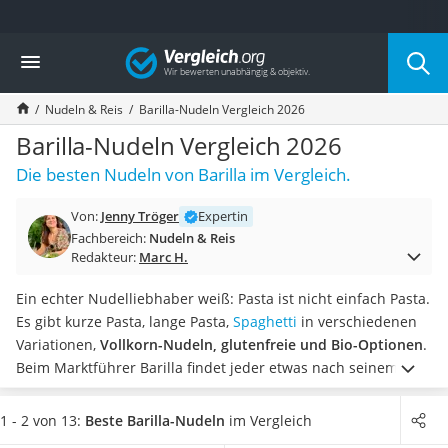
Die beliebtesten Vergleiche nach Kategorie
Vergleich
Lebensmittel
Schwarzkümmelöl
Nudeln & Reis
Barilla-Nudeln Vergleich 2026
Knäckebrot
Schwarzkümmelöl-Kapseln
Barilla-Nudeln Vergleich 2026
Manukahonig
Die besten Nudeln von Barilla im Vergleich.
Eiklar
Astronautenkost
Von:
Jenny Tröger
Expertin
Balsamico-Essig
Fachbereich:
Nudeln & Reis
Schwarzkümmelöl bio
Redakteur:
Marc H.
Sardinen
Honig
Ein echter Nudelliebhaber weiß: Pasta ist nicht einfach Pasta.
Gemüsebrühe
Es gibt kurze Pasta, lange Pasta,
Spaghetti
in verschiedenen
Eiskaffee-Pulver
Variationen,
Vollkorn-Nudeln, glutenfreie und Bio-Optionen
.
Irischer Whiskey
Beim Marktführer Barilla findet jeder etwas nach seinem
Grapefruitkernextrakt
Geschmack. Kinderleicht wandeln Sie mit den richtigen
Matcha-Set
Nudeln simple Pastagerichte in leckere Mahlzeiten, so
1 - 2 von 13:
Beste Barilla-Nudeln
im Vergleich
Sojasauce
gängige Tests im Internet.
Wählen Sie jetzt aus unserer