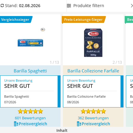
MCT-Öl
Vergleichstabelle
Barilla-Nudeln mit kurzer Kochzeit, um
Produkte filtern
Stand:
02.08.2026
Trüffelöl
nicht lange auf Ihre leckere Pasta warten zu müssen
.
Erythrit
Überzeugt hat uns hier im August 2026 besonders das
Vergleichssieger
Preis-Leistungs-Sieger
Bes
Müsli ohne Zuckerzusatz
Modell
Barilla Spaghetti
*
mit seinen Eigenschaften.
Service
1 / 13
2 / 13
Barilla Spaghetti
Barilla Collezione Farfalle
Unsere Bewertung
Unsere Bewertung
U
SEHR GUT
SEHR GUT
Barilla Spaghetti
Barilla Collezione Farfalle
Ba
07/2026
08/2026
0
601 Bewertungen
362 Bewertungen
Preis­vergleich
Preis­vergleich
Inhalt