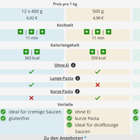
Preis pro 1 kg
12 x 400 g
500 g
6,92 €
4,98 €
Kochzeit
11 min
11 min
Kaloriengehalt
363 kcal
359 kcal
Ohne Ei
Lange Pasta
Kurze Pasta
Vorteile
ideal für cremige Saucen
ohne Ei
glutenfrei
kurze Pasta
ideal für dickflüssige
Saucen
Zu den Angeboten
*