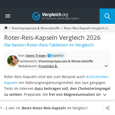
Die beliebtesten Vergleiche nach Kategorie
Vergleich
Drogerie
Inhalator
Vitaminpräparate & Mineralstoffe
Roter-Reis-Kapseln Vergleich 2026
Haarschneider
Rollator
Roter-Reis-Kapseln Vergleich 2026
Braun Rasierer
Die besten Roter-Reis-Tabletten im Vergleich.
Katzenklappe (Chip)
Rasierer
Von:
Jenny Tröger
Expertin
Masturbator
Fachbereich:
Vitaminpräparate & Mineralstoffe
Massagepistole
Redakteurin:
Franziska B.
Epilierer
Reisehaartrockner
Roter-Reis-Kapseln sind wie zum Beispiel auch
Artischocken-
Eiweißpulver
Kapseln
ein Nahrungsergänzungsmittel, das laut gängigen
Magnesiumpräparat
Tests im Internet
dazu beitragen soll, den Cholesterinspiegel
Katzenklappe
zu senken.
Präparate, die
frei von Magnesiumsalzen sind,
Nackenmassagegerät
gelten dabei als besonders gut, da so die Inhaltsstoffe
Zeckenschutz Katze
besser vom Körper aufgenommen
werden können.
Wählen
1 - 2 von 14:
Beste Roter-Reis-Kapseln
im Vergleich
leichter Haartrockner
Sie jetzt
vegane Roter-Reis-Kapseln
aus unserer