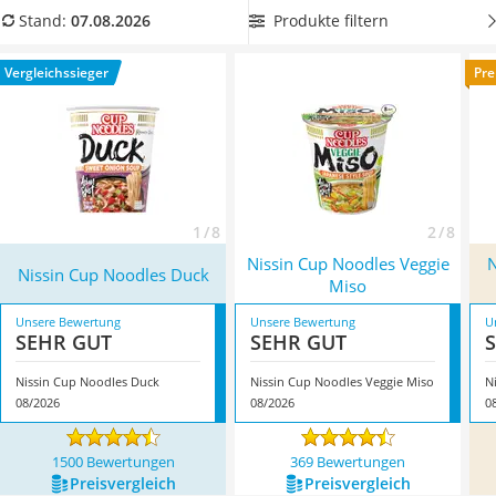
MCT-Öl
anlegen möchten. Überzeugt hat uns hier im August 2026
Produkte filtern
Stand:
07.08.2026
Trüffelöl
besonders das Modell
Nissin Cup Noodles Duck
*
mit seinen
Erythrit
Eigenschaften.
Vergleichssieger
Pre
Müsli ohne Zuckerzusatz
Service
1 / 8
2 / 8
Nissin Cup Noodles Veggie
N
Nissin Cup Noodles Duck
Miso
Unsere Bewertung
Unsere Bewertung
U
SEHR GUT
SEHR GUT
Nissin Cup Noodles Duck
Nissin Cup Noodles Veggie Miso
08/2026
08/2026
0
1500 Bewertungen
369 Bewertungen
Preis­vergleich
Preis­vergleich