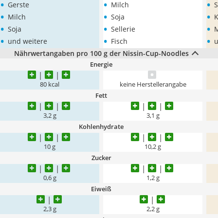
•
•
•
Gerste
Milch
S
•
•
•
Milch
Soja
K
•
•
•
Soja
Sellerie
M
•
•
•
und weitere
Fisch
u
Nährwertangaben pro 100 g der Nissin-Cup-Noodles
Energie
80 kcal
keine Herstellerangabe
Fett
3,2 g
3,1 g
Kohlenhydrate
10 g
10,2 g
Zucker
0,6 g
1,2 g
Eiweiß
2,3 g
2,2 g