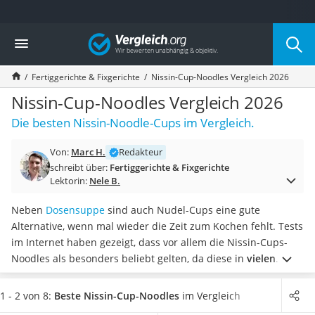
Die beliebtesten Vergleiche nach Kategorie
Vergleich
Lebensmittel
Schwarzkümmelöl
Fertiggerichte & Fixgerichte
Nissin-Cup-Noodles Vergleich 2026
Knäckebrot
Schwarzkümmelöl-Kapseln
Nissin-Cup-Noodles Vergleich 2026
Manukahonig
Die besten Nissin-Noodle-Cups im Vergleich.
Eiklar
Astronautenkost
Von:
Marc H.
Redakteur
Balsamico-Essig
schreibt über:
Fertiggerichte & Fixgerichte
Schwarzkümmelöl bio
Lektorin:
Nele B.
Sardinen
Honig
Neben
Dosensuppe
sind auch Nudel-Cups eine gute
Gemüsebrühe
Alternative, wenn mal wieder die Zeit zum Kochen fehlt. Tests
Eiskaffee-Pulver
im Internet haben gezeigt, dass vor allem die Nissin-Cups-
Irischer Whiskey
Noodles als besonders beliebt gelten, da diese in
vielen
Grapefruitkernextrakt
Geschmacksrichtungen verfügbar sind.
Wählen Sie jetzt eine
Matcha-Set
größere Packung Nissin-Cup-Noodles aus unserer
1 - 2 von 8:
Beste Nissin-Cup-Noodles
im Vergleich
Sojasauce
Vergleichstabelle aus,
falls Sie sich einen Vorrat der Becher