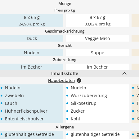
Menge
Preis pro kg
8 x 65 g
8 x 67 g
24,98 € pro kg
33,02 € pro kg
Geschmacksrichtung
Duck
Veggie Miso
Gericht
Nudeln
Suppe
Zubereitung
im Becher
im Becher
Inhaltsstoffe
Hauptzutaten
•
•
•
Nudeln
Nudeln
•
•
•
Zwiebeln
Würzzubereitung
•
•
•
Lauch
Glikosesirup
•
•
•
Hühnerfleischpulver
Zucker
r
•
•
•
Entenfleischpulver
Kohl
K
Allergene
•
•
•
glutenhaltiges Getreide
glutenhaltiges Getreide
g