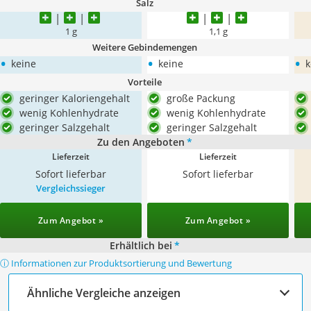
Salz
1 g
1,1 g
Weitere Gebindemengen
•
•
•
keine
keine
k
Vorteile
geringer Kaloriengehalt
große Packung
wenig Kohlenhydrate
wenig Kohlenhydrate
geringer Salzgehalt
geringer Salzgehalt
Zu den Angeboten
*
Lieferzeit
Lieferzeit
Sofort lieferbar
Sofort lieferbar
Vergleichssieger
Zum Angebot »
Zum Angebot »
Erhältlich bei
*
ⓘ Informationen zur Produktsortierung und Bewertung
Ähnliche Vergleiche anzeigen