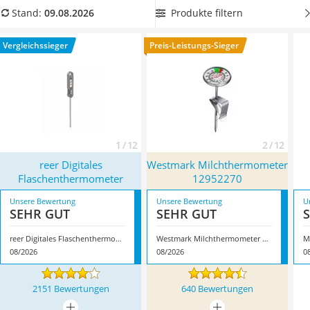
Tierhaarstaubsauger
In unserer Vergleichstabelle finden Sie viele
Produkte filtern
Stand:
09.08.2026
Ecovacs-Saugroboter
Milchthermometer mit Befestigungsklammer
, die Sie
Nespresso-Maschine
praktisch an Ihrer Kanne befestigen können, um die
Vergleichssieger
Preis-Leistungs-Sieger
Messerschärfer
Temperatur zu überwachen. Überzeugt hat uns hier im
Service
August 2026 besonders das Modell
reer Digitales
Flaschenthermometer
*
mit seinen Eigenschaften.
1 / 12
2 / 12
reer Digitales
Westmark Milchthermometer
Flaschenthermometer
12952270
Unsere Bewertung
Unsere Bewertung
U
SEHR GUT
SEHR GUT
reer Digitales Flaschenthermometer
Westmark Milchthermometer 12952270
M
08/2026
08/2026
0
2151 Bewertungen
640 Bewertungen