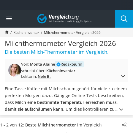
Die beliebtesten Vergleiche nach Kategorie
Vergleich
Haushalt
Wassersprudler
Kücheninventar
Milchthermometer Vergleich 2026
Zentralstaubsauger
Brotbackautomat
Milchthermometer Vergleich 2026
Wischroboter
Die besten Milch-Thermometer im Vergleich.
Wäschespinne
Industriestaubsauger
Von:
Monta Alaine
Redakteurin
Spülmaschinentabs
schreibt über:
Kücheninventar
Akku-Staubsauger
Lektorin:
Nele B.
Eierkocher
AEG-Waschmaschine
Eine Tasse Kaffee mit Milchschaum gehört für viele zu einem
Saug-Wisch-Roboter
perfekten Morgen dazu. Gängige Online-Tests beschreiben,
Handstaubsauger
dass
Milch eine bestimmte Temperatur erreichen muss,
Milchaufschäumer
damit sie aufschäumen kann
. Um dies kontrollieren zu
Kondenstrockner
können, sind viele
Küchenthermometer für Flüssigkeiten
Reiskocher
erhältlich. Dazu zählen auch Milchthermometer, an denen
1 - 2 von 12:
Beste Milchthermometer
im Vergleich
Heißwasserspender
Sie ablesen können, ob Ihr Milchschaum ideal temperiert ist.