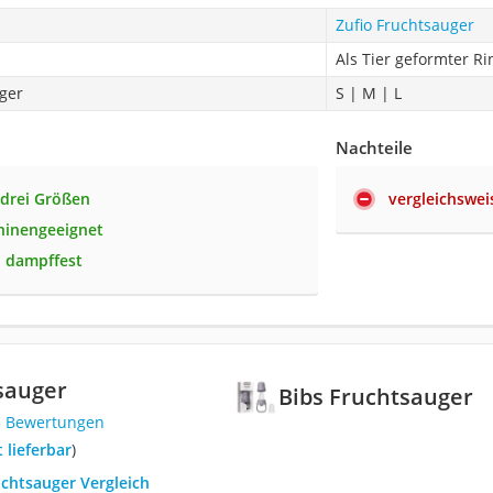
Zufio Fruchtsauger
Als Tier geformter Ri
ger
S | M | L
Nachteile
 drei Größen
vergleichswei
hinengeeignet
 dampffest
sauger
Bibs Fruchtsauger
5 Bewertungen
t lieferbar
)
uchtsauger Vergleich