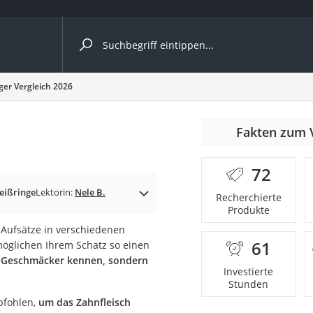
ergleiche nach Kategorie
er Vergleich 2026
Kameras
er
Fakten zum 
72
der
eißringe
Lektorin:
Nele B.
Recherchierte
Produkte
e Aufsätze in verschiedenen
61
öglichen Ihrem Schatz so einen
ue Geschmäcker kennen, sondern
Investierte
Stunden
pfohlen,
um das Zahnfleisch