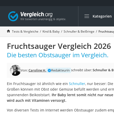
Kategorien
Die beliebtesten V
Kind & Baby
Tests & Vergleiche
Kind & Baby
Schnuller & Beißringe
Fruchtsaug
Babyphone mit 2 
Fruchtsauger Vergleich 2026
Walkie-Talkie Kind
Kindermatratzen
Die besten Obstsauger im Vergleich.
Babywippe
Rollschuhe für Kin
schreibt über:
Schnuller & B
Von:
Caroline H.
Redakteurin
Tischkicker
Ein Fruchtsauger ist ähnlich wie ein
Schnuller
, nur besser: Di
Laufrad
Größen können mit Obst oder Gemüse befüllt werden und erm
Kinderschubkarre
spannenden Beikoststart.
Ihr Baby lernt somit nicht nur ne
wird auch mit Vitaminen versorgt.
Babyschlafsack
Kinderuhr
Von diversen Tests im Internet werden Obstsauger zudem em