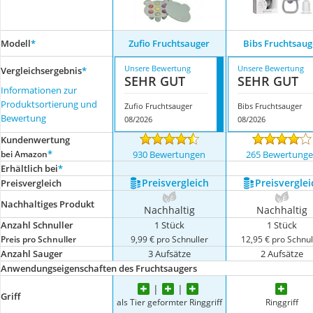
Modell
*
Zufio Fruchtsauger
Bibs Fruchtsaug
Unsere Bewertung
Unsere Bewertung
Vergleichsergebnis
*
SEHR GUT
SEHR GUT
Informationen zur
Produktsortierung und
Zufio Fruchtsauger
Bibs Fruchtsauger
Bewertung
08/2026
08/2026
Kundenwertung
*
bei Amazon
930 Bewertungen
265 Bewertung
Erhältlich bei
*
Preis­vergleich
Preis­verglei
Preis­vergleich
Nachhaltiges Produkt
Nachhaltig
Nachhaltig
Anzahl Schnuller
1 Stück
1 Stück
Preis pro Schnuller
9,99 € pro Schnuller
12,95 € pro Schnul
Anzahl Sauger
3 Aufsätze
2 Aufsätze
Anwendungseigenschaften des Fruchtsaugers
Griff
als Tier geformter Ringgriff
Ringgriff