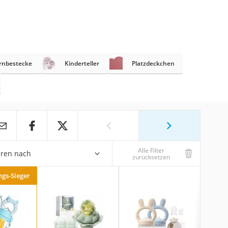
ernbestecke
Kinderteller
Platzdeckchen
Alle Filter
eren nach
zurücksetzen
ngs-Sieger