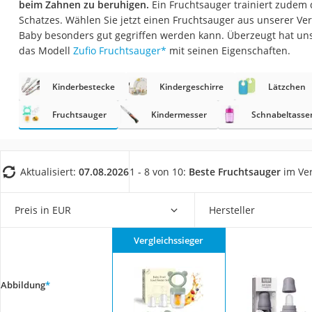
beim Zahnen zu beruhigen.
Ein Fruchtsauger trainiert zudem d
Babyphone
Schatzes. Wählen Sie jetzt einen Fruchtsauger aus unserer Ver
Treppenschutzgitt
Baby besonders gut gegriffen werden kann. Überzeugt hat un
das Modell
Zufio Fruchtsauger
*
mit seinen Eigenschaften.
Kindersitz ab 4 Ja
Kinderroller 3 Räd
Kinderbestecke
Kindergeschirre
Lätzchen
Ferngesteuertes A
Fruchtsauger
Kindermesser
Schnabeltasse
Kindersitz 15–36 k
Kinderfahrradhel
Barfußschuhe Kin
Aktualisiert:
07.08.2026
1 - 8 von 10:
Beste Fruchtsauger
im Ver
Kinder-Mikroskop
Preis in EUR
Hersteller
Ferngesteuerter 
Service
Vergleichssieger
Abbildung
*