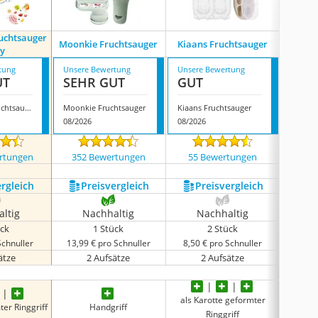
ruchtsauger
Moonkie Fruchtsauger
Kiaans Fruchtsauger
Mun
y
tung
Unsere Bewertung
Unsere Bewertung
Unsere
UT
SEHR GUT
GUT
GUT
Kaiyingxin Fruchtsauger Baby
Moonkie Fruchtsauger
Kiaans Fruchtsauger
Munchk
08/2026
08/2026
08/202
rtungen
352 Bewertungen
55 Bewertungen
2219
ergleich
Preis­vergleich
Preis­vergleich
P
ltig
Nachhaltig
Nachhaltig
N
ück
1 Stück
2 Stück
Schnuller
13,99 € pro Schnuller
8,50 € pro Schnuller
6,49 
ätze
2 Aufsätze
2 Aufsätze
als Karotte geformter
Ringgr
ter Ringgriff
Handgriff
Ringgriff