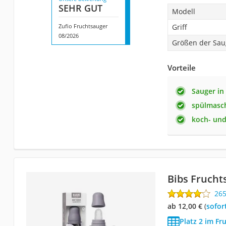
SEHR GUT
Modell
Zufio Fruchtsauger
Griff
08/2026
Größen der Sau
Vorteile
Sauger in
spülmasc
koch- und
Bibs Frucht
26
ab 12,00 €
(
Sofor
Platz 2 im Fr