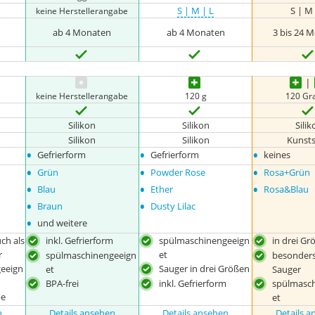
S | M | L
S | M
keine Herstellerangabe
ab 4 Monaten
ab 4 Monaten
3 bis 24 
keine Herstellerangabe
120 g
120 G
Silikon
Silikon
Silik
Silikon
Silikon
Kunsts
•
•
•
Gefrierform
Gefrierform
keines
•
•
•
Grün
Powder Rose
Rosa+Grün
•
•
•
Blau
Ether
Rosa&Blau
•
•
Braun
Dusty Lilac
•
und weitere
uch als
inkl. Gefrierform
spülmaschinengeeign
in drei G
r
et
spülmaschinengeeign
besonders
eeign
Sauger in drei Größen
et
Sauger
BPA-frei
inkl. Gefrierform
spülmasc
pe
et
n
Details ansehen
Details ansehen
Details 