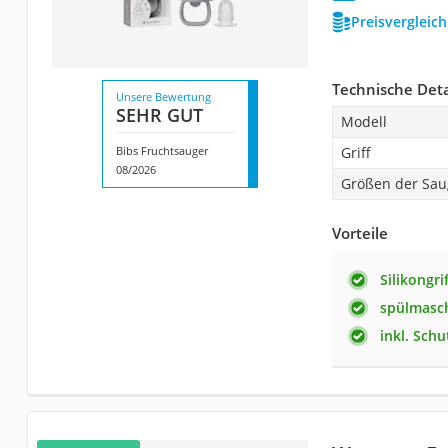
Preisvergleic
Technische Deta
Unsere Bewertung
SEHR GUT
Modell
Bibs Fruchtsauger
Griff
08/2026
Größen der Sau
Vorteile
Silikongri
spülmasc
inkl. Sch