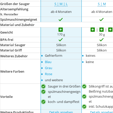
Größen der Sauger
S | M | L
S | M
Altersempfehlung
ab 4 Monaten
ab 4 Monaten
lt. Hersteller
Spülmaschinengeeignet
Material und Zubehör
Gewicht
170 g
30 g
BPA-frei
Material Sauger
Silikon
Silikon
Material Griff
Silikon
Silikon
•
•
Gefrierform
keines
Weiteres Zubehör
•
•
Blau
keine
•
Grau
Weitere Farben
•
Rose
•
und weitere
Sauger in drei Größen
Silikongriff ist a
Beißring nutzba
spülmaschinengeeign
spülmaschineng
Vorteile
et
et
koch- und dampffest
inkl. Schutzkap
Weitere Produktinfos
Details ansehen
Details ansehe