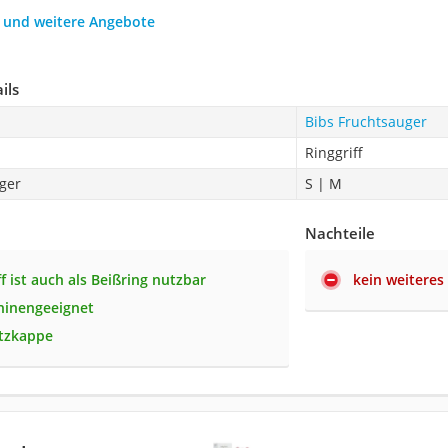
h und weitere Angebote
ils
Bibs Fruchtsauger
Ringgriff
ger
S | M
Nachteile
ff ist auch als Beißring nutzbar
kein weiteres
hinengeeignet
utzkappe