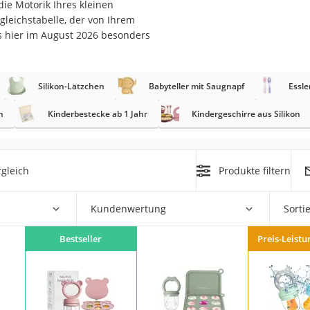
ie Motorik Ihres kleinen
gleichstabelle, der von Ihrem
er
s hier im August 2026 besonders
hren
er
Silikon-Lätzchen
Babyteller mit Saugnapf
Essl
uto
n
Kinderbestecke ab 1 Jahr
Kindergeschirre aus Silikon
g
m
der
gleich
Produkte filtern
Hubschrauber
Kundenwertung
Sorti
Bestseller
Preis-Leistu