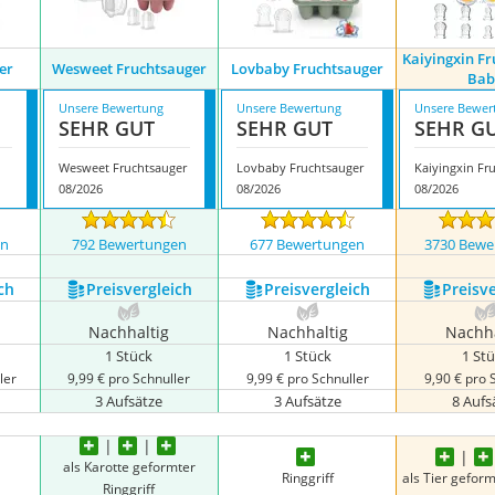
Kaiyingxin F
er
Wesweet Fruchtsauger
Lovbaby Fruchtsauger
Bab
Unsere Bewertung
Unsere Bewertung
Unsere Bewer
SEHR GUT
SEHR GUT
SEHR G
Wesweet Fruchtsauger
Lovbaby Fruchtsauger
08/2026
08/2026
08/2026
en
792 Bewertungen
677 Bewertungen
3730 Bewe
ch
Preis­vergleich
Preis­vergleich
Preis­v
Nachhaltig
Nachhaltig
Nachha
1 Stück
1 Stück
1 St
ler
9,99 € pro Schnuller
9,99 € pro Schnuller
9,90 € pro 
3 Aufsätze
3 Aufsätze
8 Aufs
als Karotte geformter
Ringgriff
als Tier geform
Ringgriff