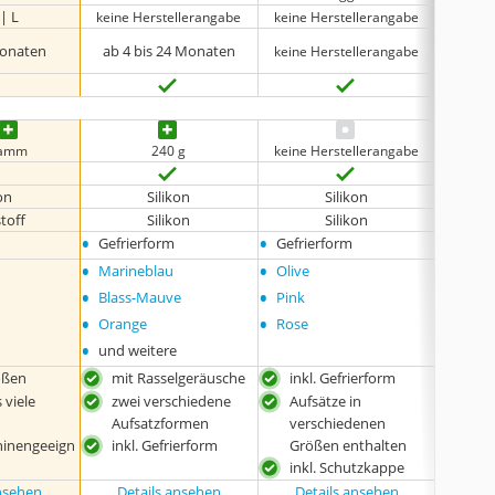
 | L
Ei
keine Herstellerangabe
keine Herstellerangabe
Monaten
ab 4 bis 24 Monaten
ab
keine Herstellerangabe
ramm
240 g
keine Herstellerangabe
on
Silikon
Silikon
toff
Silikon
Silikon
•
•
•
Gefrierform
Gefrierform
keine
•
•
•
Marineblau
Olive
keine
•
•
Blass-Mauve
Pink
•
•
Orange
Rose
•
und weitere
rößen
mit Rasselgeräusche
inkl. Gefrierform
gut 
 viele
zwei verschiedene
Aufsätze in
beso
Aufsatzformen
verschiedenen
Gew
hinengeeign
inkl. Gefrierform
Größen enthalten
sic
inkl. Schutzkappe
ansehen
Details ansehen
Details ansehen
Det