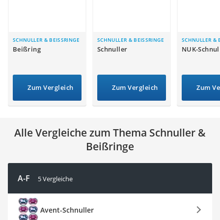
Kinderfahrradhelm
Barfußschuhe Kinder
Kinder-Mikroskop
Ferngesteuerter Hubschrauber
SCHNULLER & BEISSRINGE
SCHNULLER & BEISSRINGE
SCHNULLER & 
Beißring
Schnuller
NUK-Schnul
Service
Zum Vergleich
Zum Vergleich
Zum Ve
Alle Vergleiche zum Thema Schnuller &
Beißringe
A-F
5 Vergleiche
Avent-Schnuller