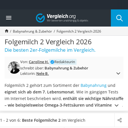
Die beliebtesten Vergleiche nach Kategorie
Vergleich
Kind & Baby
Babyphone mit 2 Kameras
Babynahrung & Zubehör
Folgemilch 2 Vergleich 2026
Walkie-Talkie Kinder
Kindermatratzen
Folgemilch 2 Vergleich 2026
Babywippe
Die besten 2er-Folgemilche im Vergleich.
Rollschuhe für Kinder
Tischkicker
Von:
Caroline H.
Redakteurin
Laufrad
schreibt über:
Babynahrung & Zubehör
Kinderschubkarre
Lektorin:
Nele B.
Babyschlafsack
Kinderuhr
Folgemilch 2 gehört zum Sortiment der
Babynahrung
und
Babyphone
eignet sich ab dem 7. Lebensmonat
. Wie in gängigen Tests
Treppenschutzgitter
im Internet beschrieben wird,
enthält sie wichtige Nährstoffe
Kindersitz ab 4 Jahren
– wie beispielsweise Omega-3-Fettsäuren und Vitamine –
, die
Kinderroller 3 Räder
Ihr Kind für eine optimale Entwicklung benötigt.
Bei
Ferngesteuertes Auto
biozertifizierten Produkten können Sie sicher sein, dass alle
1 - 2 von 6:
Beste Folgemilche 2
im Vergleich
Kindersitz 15–36 kg
verarbeiteten Zutaten den Öko-Vorschriften entsprechen