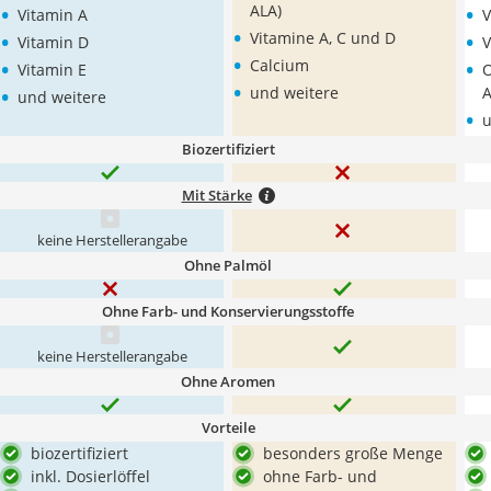
•
•
ALA)
Vitamin A
V
•
•
•
Vitamine A, C und D
Vitamin D
V
•
•
•
Calcium
Vitamin E
O
•
•
und weitere
A
und weitere
•
u
Biozertifiziert
Mit Stärke
keine Herstellerangabe
Ohne Palmöl
Ohne Farb- und Konservierungsstoffe
keine Herstellerangabe
Ohne Aromen
Vorteile
biozertifiziert
besonders große Menge
inkl. Dosierlöffel
ohne Farb- und