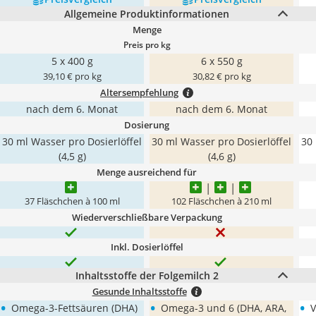
Allgemeine Produktinformationen
Menge
Preis pro kg
5 x 400 g
6 x 550 g
39,10 € pro kg
30,82 € pro kg
Altersempfehlung
nach dem 6. Monat
nach dem 6. Monat
Dosierung
30 ml Wasser pro Dosierlöffel
30 ml Wasser pro Dosierlöffel
30 
(4,5 g)
(4,6 g)
Menge ausreichend für
37 Fläschchen à 100 ml
102 Fläschchen à 210 ml
Wiederverschließbare Verpackung
Inkl. Dosierlöffel
Inhaltsstoffe der Folgemilch 2
Gesunde Inhaltsstoffe
•
•
•
Omega-3-Fettsäuren (DHA)
Omega-3 und 6 (DHA, ARA,
V