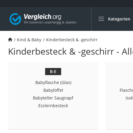
Kategorien
Die beliebtesten V
Kind & Baby
Kind & Baby
Kinderbesteck & -geschirr
Babyphone mit 2 
Kinderbesteck & -geschirr - Al
Walkie-Talkie Kind
Kindermatratzen
Babywippe
B-E
Rollschuhe für Kin
Babyflasche (Glas)
Tischkicker
Babylöffel
Flasch
Babyteller Saugnapf
Iso
Laufrad
Esslernbesteck
Kinderschubkarre
Babyschlafsack
Kinderuhr