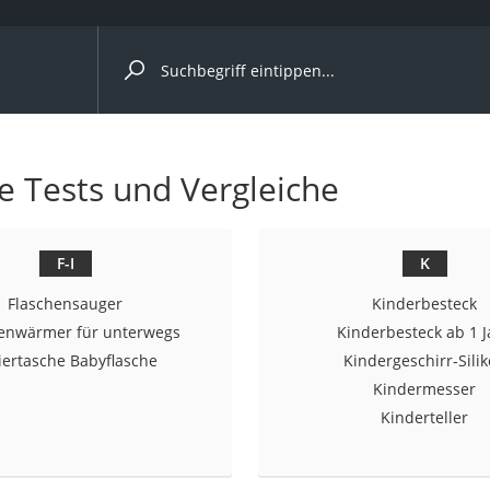
ergleiche nach Kategorie
Kameras
le Tests und Vergleiche
er
F-I
K
der
Flaschensauger
Kinderbesteck
enwärmer für unterwegs
Kinderbesteck ab 1 J
liertasche Babyflasche
Kindergeschirr-Sili
Kindermesser
Kinderteller