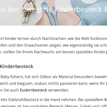
s der Kategorie Kinderbesteck &
n! Kinder lernen durch Nachmachen, wie die Welt funktionie
reifen und den Erwachsenen zeigen, wie eigenständig sie sc
, stellen Sie Ihrem Nachwuchs am besten spezielles Kinder
r Kinderbesteck
r Baby füttern, hat sich Silikon als Material besonders bewäh
weich und biegsam, sodass nichts passieren kann, wenn Ihr 
en Sie auch
Esslernbesteck
verwenden.
eits Edelstahlbesteck in die Hand nehmen. Bei speziellem
K
 geringer als bei normalem Besteck: Messer, Gabel und Löf