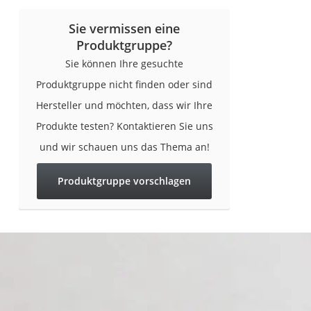
Babyphone
Sie vermissen eine
Treppenschutzgitt
Produktgruppe?
Kindersitz ab 4 Ja
Sie können Ihre gesuchte
Kinderroller 3 Räd
Produktgruppe nicht finden oder sind
Ferngesteuertes A
Hersteller und möchten, dass wir Ihre
Kindersitz 15–36 k
Produkte testen? Kontaktieren Sie uns
Barfußschuhe Kin
und wir schauen uns das Thema an!
Kinderfahrradhel
Produktgruppe vorschlagen
Kinder-Mikroskop
Ferngesteuerter 
Service