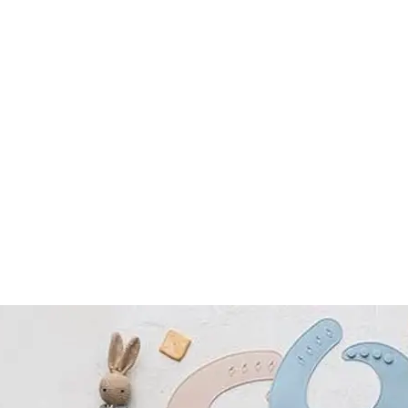
er
hren
er
uto
g
der
m
Hubschrauber