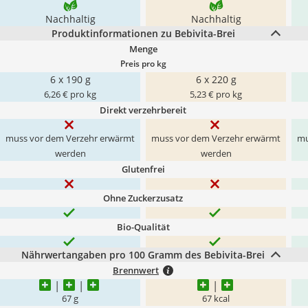
Nachhaltig
Nachhaltig
Produktinformationen zu Bebivita-Brei
Menge
Preis pro kg
6 x 190 g
6 x 220 g
6,26 € pro kg
5,23 € pro kg
Direkt verzehrbereit
muss vor dem Verzehr erwärmt
muss vor dem Verzehr erwärmt
mu
werden
werden
Glutenfrei
Ohne Zuckerzusatz
Bio-Qualität
Nährwertangaben pro 100 Gramm des Bebivita-Brei
Brennwert
67 g
67 kcal