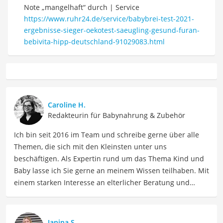
Note „mangelhaft“ durch | Service
https://www.ruhr24.de/service/babybrei-test-2021-
ergebnisse-sieger-oekotest-saeugling-gesund-furan-
bebivita-hipp-deutschland-91029083.html
Caroline H.
Redakteurin für Babynahrung & Zubehör
Ich bin seit 2016 im Team und schreibe gerne über alle
Themen, die sich mit den Kleinsten unter uns
beschäftigen. Als Expertin rund um das Thema Kind und
Baby lasse ich Sie gerne an meinem Wissen teilhaben. Mit
einem starken Interesse an elterlicher Beratung und
Erziehung biete ich so informative wie auch einfühlsame
Texte für Eltern sowie Betreuer. Meine Beiträge
behandeln Themen wie Kindergesundheit, Ernährung,
Janina S.