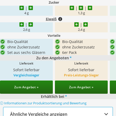
Zucker
4 g
1,3 g
Eiweiß
2,6 g
2,4 g
Vorteile
Bio-Qualität
Bio-Qualität
ohne Zuckerzusatz
ohne Zuckerzusatz
Set aus sechs Gläsern
6er Pack
Zu den Angeboten
*
Lieferzeit
Lieferzeit
Sofort lieferbar
Sofort lieferbar
Vergleichssieger
Preis-Leistungs-Sieger
Zum Angebot »
Zum Angebot »
Erhältlich bei
*
ⓘ Informationen zur Produktsortierung und Bewertung
Ähnliche Vergleiche anzeigen