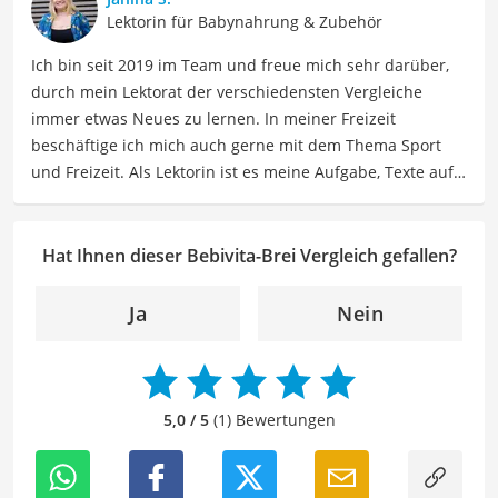
Entwicklungsmilestones sowie Elternschaft, um Eltern
Lektorin für Babynahrung & Zubehör
dabei zu unterstützen, ihre Kinder optimal zu
Ich bin seit 2019 im Team und freue mich sehr darüber,
unterstützen und zu fördern.
durch mein Lektorat der verschiedensten Vergleiche
Der Bebivita-Brei-Vergleich ist aus unserer Sicht
immer etwas Neues zu lernen. In meiner Freizeit
besonders empfehlenswert für
Eltern
und
Kleinkinder
.
beschäftige ich mich auch gerne mit dem Thema Sport
und Freizeit. Als Lektorin ist es meine Aufgabe, Texte auf
ihre inhaltliche Richtigkeit, sprachliche Präzision und
Lesbarkeit zu überprüfen. Mein Ziel ist es, unseren
Autoren dabei zu helfen, ihre Botschaften klar und
Hat Ihnen dieser Bebivita-Brei Vergleich gefallen?
effektiv zu kommunizieren. Durch meine Leidenschaft für
das geschriebene Wort und meine breitgefächerten
Ja
Nein
Interessen, bringe ich frische Perspektiven sowie neue
Ideen in den Lektoratsprozess ein, um sicherzustellen,
dass die Texte sowohl qualitativ hochwertig als auch
ansprechend sind.
5,0 / 5
(1) Bewertungen