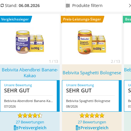
Kinderfahrradhelm
Bebivita-Brei in Bio-Qualität
, um Ihr Baby mit der besten
Produkte filtern
Stand:
06.08.2026
Barfußschuhe Kinder
Nahrung zu versorgen. Überzeugt hat uns hier im August
Kinder-Mikroskop
2026 besonders das Modell
Bebivita Abendbrei Banane-
Vergleichssieger
Preis-Leistungs-Sieger
Bes
Ferngesteuerter Hubschrauber
Kakao
*
mit seinen Eigenschaften.
Service
1 / 13
2 / 13
Bebivita Abendbrei Banane-
Beb
Bebivita Spaghetti Bolognese
Kakao
Unsere Bewertung
Unsere Bewertung
U
SEHR GUT
SEHR GUT
Bebivita Abendbrei Banane-Kakao
Bebivita Spaghetti Bolognese
07/2026
08/2026
0
27 Bewertungen
27 Bewertungen
Preis­vergleich
Preis­vergleich