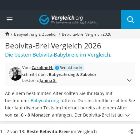
Die beliebtesten Vergleiche nach Kategorie
Vergleich
Kind & Baby
Babyphone mit 2 Kameras
Babynahrung & Zubehör
Bebivita-Brei Vergleich 2026
Walkie-Talkie Kinder
Kindermatratzen
Bebivita-Brei Vergleich 2026
Babywippe
Die besten Bebivita-Babybreie im Vergleich.
Rollschuhe für Kinder
Tischkicker
Von:
Caroline H.
Redakteurin
Laufrad
schreibt über:
Babynahrung & Zubehör
Kinderschubkarre
Lektorin:
Janina S.
Babyschlafsack
Kinderuhr
Ab einem bestimmten Alter sollten Sie Ihr Baby mit
Babyphone
bestimmter
Babynahrung
füttern. Durchschnittlich sollten Sie
Treppenschutzgitter
hier laut diversen Tests im Internet bereits ab einem Alter
Kindersitz ab 4 Jahren
von
ca. 6 - 8 Monaten
anfangen. Der Bebivita-Brei ist auf
Kinderroller 3 Räder
jegliche Bedürfnisse Ihres Babys angepasst. Bebivita bietet
Ferngesteuertes Auto
dabei eine große Vielfalt an den verschiedensten Produkten.
1 - 2 von 13:
Beste Bebivita-Breie
im Vergleich
Kindersitz 15–36 kg
Wählen Sie jetzt aus unserer Vergleichstabelle
einen