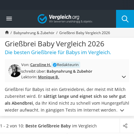
Die beliebtesten Vergleiche nach Kategorie
Vergleich
Kind & Baby
Babyphone mit 2 Kameras
Babynahrung & Zubehör
Grießbrei Baby Vergleich 2026
Walkie-Talkie Kinder
Kindermatratzen
Grießbrei Baby Vergleich 2026
Babywippe
Die besten Grießbreie für Babys im Vergleich.
Rollschuhe für Kinder
Tischkicker
Von:
Caroline H.
Redakteurin
Laufrad
schreibt über:
Babynahrung & Zubehör
Kinderschubkarre
Lektorin:
Monique B.
Babyschlafsack
Kinderuhr
Grießbrei für Babys ist ein Getreidebrei, der meist mit Milch
Babyphone
zubereitet wird. Er
sättigt lange und eignet sich so sehr gut
Treppenschutzgitter
als Abendbrei,
da Ihr Kind nicht zu schnell vom Hungergefühl
Kindersitz ab 4 Jahren
wieder aufwacht.
In gängigen Tests im Internet werden
Kinderroller 3 Räder
biozertifizierte Grießbreie für Babys besonders
Ferngesteuertes Auto
hervorgehoben. Das verarbeitete
Getreide stammt aus
1 - 2 von 10:
Beste Grießbreie Baby
im Vergleich
Kindersitz 15–36 kg
ökologischem Landbau und ist frei von Pestizidrückständen
.