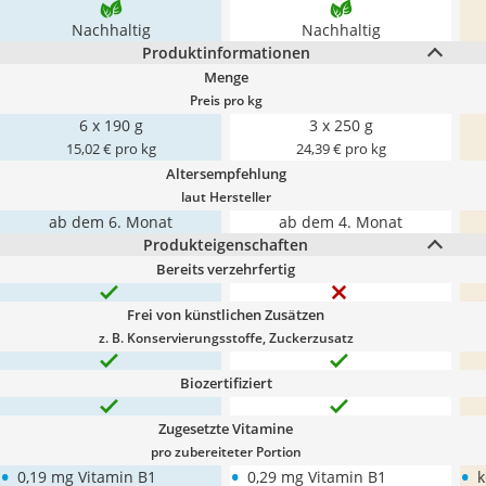
Nachhaltig
Nachhaltig
Produktinformationen
Menge
Preis pro kg
6 x 190 g
3 x 250 g
15,02 € pro kg
24,39 € pro kg
Altersempfehlung
laut Hersteller
ab dem 6. Monat
ab dem 4. Monat
Produkteigenschaften
Bereits verzehrfertig
Frei von künstlichen Zusätzen
z. B. Konservierungsstoffe, Zuckerzusatz
Biozertifiziert
Zugesetzte Vitamine
pro zubereiteter Portion
•
•
•
0,19 mg Vitamin B1
0,29 mg Vitamin B1
k