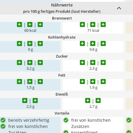
Nährwerte
pro 100 g fertiges Produkt (laut Hersteller)
Brennwert
60 kcal
71 kcal
Kohlenhydrate
9 g
9,8 g
Zucker
3,2 g
2,3 g
Fett
1,5 g
1,9 g
Eiweiß
2,5 g
2,7 g
Vorteile
bereits verzehrfertig
frei von künstlichen
frei von künstlichen
Zusätzen
Zusätzen
biozertifiziert