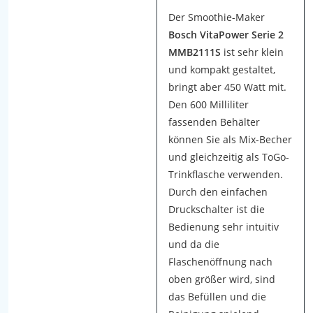
e
Der Smoothie-Maker
r
Bosch VitaPower Serie 2
e
MMB2111S
ist sehr klein
m
und kompakt gestaltet,
S
bringt aber 450 Watt mit.
m
Den 600 Milliliter
o
fassenden Behälter
o
können Sie als Mix-Becher
t
und gleichzeitig als ToGo-
h
Trinkflasche verwenden.
i
Durch den einfachen
e
Druckschalter ist die
-
Bedienung sehr intuitiv
M
und da die
a
Flaschenöffnung nach
k
oben größer wird, sind
e
das Befüllen und die
r