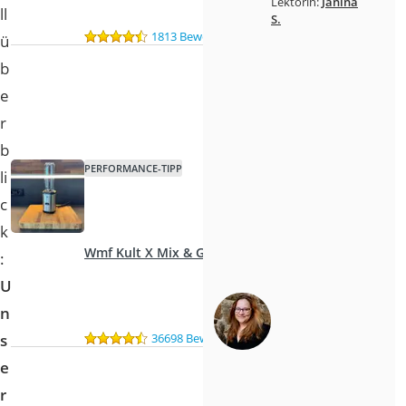
Lektorin:
Janina
ll
S.
1813 Bewertungen
ü
b
e
r
b
PERFORMANCE-TIPP
li
c
k
Wmf Kult X Mix & Go
:
U
n
36698 Bewertungen
s
e
r