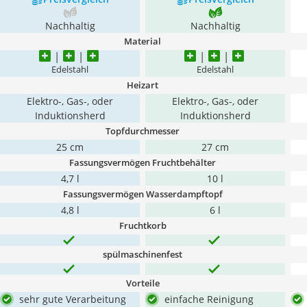
Nachhaltig
Nachhaltig
Material
Edelstahl
Edelstahl
Heizart
Elektro-, Gas-, oder
Elektro-, Gas-, oder
Induktionsherd
Induktionsherd
Topfdurchmesser
25 cm
27 cm
Fassungsvermögen Fruchtbehälter
4,7 l
10 l
Fassungsvermögen Wasserdampftopf
4,8 l
6 l
Fruchtkorb
spülmaschinenfest
Vorteile
sehr gute Verarbeitung
einfache Reinigung