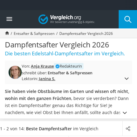
Die beliebtesten Vergleiche nach Kategorie
Vergleich
Haushalt
Wassersprudler
Entsafter & Saftpressen
Dampfentsafter Vergleich 2026
Zentralstaubsauger
Brotbackautomat
Dampfentsafter Vergleich 2026
Wischroboter
Die besten Edelstahl-Dampfentsafter im Vergleich.
Wäschespinne
Industriestaubsauger
Von:
Anja Krause
Redakteurin
Spülmaschinentabs
schreibt über:
Entsafter & Saftpressen
Akku-Staubsauger
Lektorin:
Janina S.
Eierkocher
AEG-Waschmaschine
Sie haben viele Obstbäume im Garten und wissen oft nicht,
Saug-Wisch-Roboter
wohin mit den ganzen Früchten
, bevor sie verderben? Dann
Handstaubsauger
ist ein Dampfentsafter genau das Richtige für Sie!
Je
Milchaufschäumer
nachdem, wie viel Obst bei Ihnen anfällt, sollte auch das
Kondenstrockner
Fassungsvermögen des Fruchtbehälters größer ausfallen.
Reiskocher
Neben besonders kleinen Töpfen (circa drei bis vier Liter)
1 - 2 von 14:
Beste Dampfentsafter
im Vergleich
Heißwasserspender
und der durchschnittlichen Größe von rund acht bis zehn