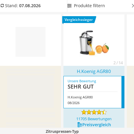
Tierhaarstaubsauger
Reinigung auch auf Regulieren des Fruchtfleischanteils.
Produkte filtern
Stand:
07.08.2026
Ecovacs-Saugroboter
Überzeugt hat uns hier im August 2026 besonders das
Nespresso-Maschine
Modell
H.Koenig AGR80
*
mit seinen Eigenschaften.
Vergleichssieger
Messerschärfer
Service
2 / 14
H.Koenig AGR80
Unsere Bewertung
SEHR GUT
H.Koenig AGR80
08/2026
11705 Bewertungen
Preis­vergleich
Zitruspressen-Typ