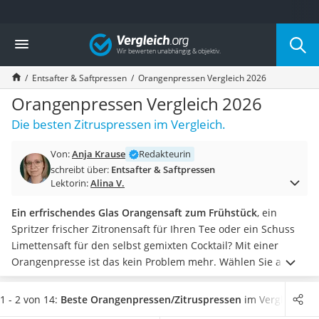
Die beliebtesten Vergleiche nach Kategorie
Vergleich
Haushalt
Wassersprudler
Entsafter & Saftpressen
Orangenpressen Vergleich 2026
Zentralstaubsauger
Brotbackautomat
Orangenpressen Vergleich 2026
Wischroboter
Die besten Zitruspressen im Vergleich.
Wäschespinne
Industriestaubsauger
Von:
Anja Krause
Redakteurin
Spülmaschinentabs
schreibt über:
Entsafter & Saftpressen
Akku-Staubsauger
Lektorin:
Alina V.
Eierkocher
AEG-Waschmaschine
Ein erfrischendes Glas Orangensaft zum Frühstück
, ein
Saug-Wisch-Roboter
Spritzer frischer Zitronensaft für Ihren Tee oder ein Schuss
Handstaubsauger
Limettensaft für den selbst gemixten Cocktail? Mit einer
Milchaufschäumer
Orangenpresse ist das kein Problem mehr.
Wählen Sie aus
Kondenstrockner
unserer Vergleichstabelle ein Gerät mit regulierbarem
Reiskocher
Fruchtfleischgehalt und integriertem Saftbehälter. Achten Sie
1 - 2 von 14:
Beste Orangenpressen/Zitruspressen
im Vergleich
Heißwasserspender
neben einer intuitiven Bedienung und einer einfachen