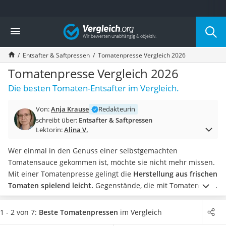
Die beliebtesten Vergleiche nach Kategorie
Vergleich
Haushalt
Wassersprudler
Entsafter & Saftpressen
Tomatenpresse Vergleich 2026
Zentralstaubsauger
Brotbackautomat
Tomatenpresse Vergleich 2026
Wischroboter
Die besten Tomaten-Entsafter im Vergleich.
Wäschespinne
Industriestaubsauger
Von:
Anja Krause
Redakteurin
Spülmaschinentabs
schreibt über:
Entsafter & Saftpressen
Akku-Staubsauger
Lektorin:
Alina V.
Eierkocher
AEG-Waschmaschine
Wer einmal in den Genuss einer selbstgemachten
Saug-Wisch-Roboter
Tomatensauce gekommen ist, möchte sie nicht mehr missen.
Handstaubsauger
Mit einer Tomatenpresse gelingt die
Herstellung aus frischen
Milchaufschäumer
Tomaten spielend leicht.
Gegenstände, die mit Tomatensaft
Kondenstrockner
in Berührung kommen, verfärben schnell. Wählen Sie jetzt
Reiskocher
aus der Tabelle
eine Tomatenpresse, die sich leicht reinigen
1 - 2 von 7:
Beste Tomatenpressen
im Vergleich
Heißwasserspender
lässt.
Zahlreiche Tests in Kochblogs sind sich einig, dass die