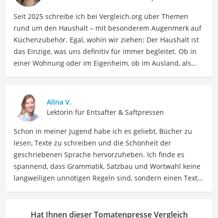
Seit 2025 schreibe ich bei Vergleich.org über Themen
rund um den Haushalt – mit besonderem Augenmerk auf
Küchenzubehör. Egal, wohin wir ziehen: Der Haushalt ist
das Einzige, was uns definitiv für immer begleitet. Ob in
einer Wohnung oder im Eigenheim, ob im Ausland, als
Single, in der WG oder mit Familie – ich habe viele Wohn-
und Lebensformen selbst erlebt. Genau aus dieser
Erfahrung heraus berichte ich über Produkte und
Alina V.
Lösungen, die den Alltag erleichtern und praktische
Lektorin für Entsafter & Saftpressen
Helfer für Küche und Haushalt bieten.
Schon in meiner Jugend habe ich es geliebt, Bücher zu
Der Tomatenpresse-Vergleich ist aus unserer Sicht
lesen, Texte zu schreiben und die Schönheit der
besonders empfehlenswert für
Tomatenliebhaber
und
geschriebenen Sprache hervorzuheben. Ich finde es
Köche
.
spannend, dass Grammatik, Satzbau und Wortwahl keine
langweiligen unnötigen Regeln sind, sondern einen Text
zum Leben erwecken können. Deshalb habe ich es mir
zur Aufgabe gemacht, mein Know How und die Liebe zum
geschriebenen Wort als Lektorin bei VGL in unsere Texte
Hat Ihnen dieser Tomatenpresse Vergleich