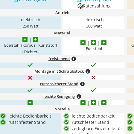
Ratenzahlung
Antrieb
elektrisch
elektrisch
250 Watt
300 Watt
Material
Edelstahl (Korpus), Kunststoff
Ku
Edelstahl
(Trichter)
freistehend
Montage mit Schraubstock
rutschsicherer Stand
leichte Reinigung
Vorteile
leichte Bedienbarkeit
leichte Bedienbarkeit
rutschfester Stand
rutschfester Stand
zerlegbare Einzelteile für