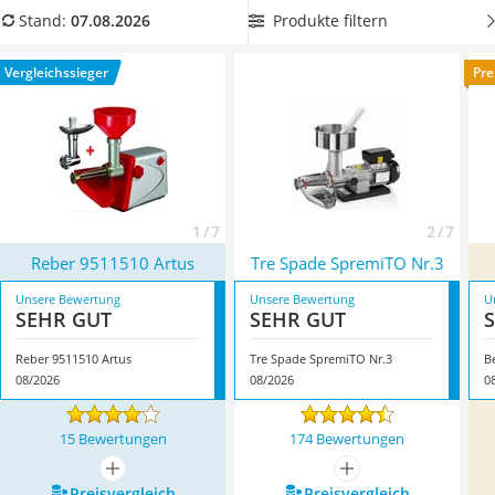
Tierhaarstaubsauger
Zerlegbarkeit der Maschine und das Material
wichtig sind. So
Produkte filtern
Stand:
07.08.2026
Ecovacs-Saugroboter
können die Einzelteile wie der Trichter oder das Sieb mit der
Nespresso-Maschine
Hand oder in der Spülmaschine gewaschen werden.
Vergleichssieger
Pre
Messerschärfer
Überzeugt hat uns hier im August 2026 besonders das
Service
Modell
Reber 9511510 Artus
*
mit seinen Eigenschaften.
1 / 7
2 / 7
Reber 9511510 Artus
Tre Spade SpremiTO Nr.3
Unsere Bewertung
Unsere Bewertung
U
SEHR GUT
SEHR GUT
Reber 9511510 Artus
Tre Spade SpremiTO Nr.3
B
08/2026
08/2026
0
15 Bewertungen
174 Bewertungen
mehr anzeigen
mehr anzeigen
Preis­vergleich
Preis­vergleich