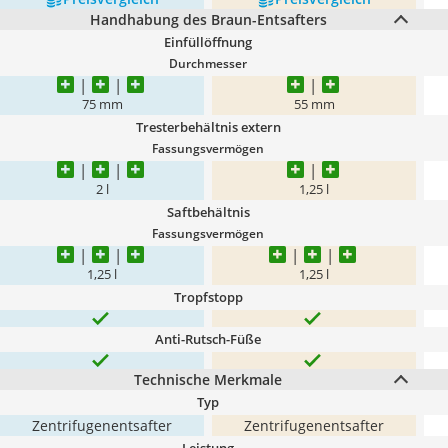
Handhabung des Braun-Entsafters
Einfüllöffnung
Durchmesser
75 mm
55 mm
Tresterbehältnis extern
Fassungsvermögen
2 l
1,25 l
Saftbehältnis
Fassungsvermögen
1,25 l
1,25 l
Tropfstopp
Anti-Rutsch-Füße
Technische Merkmale
Typ
Zentrifugenentsafter
Zentrifugenentsafter