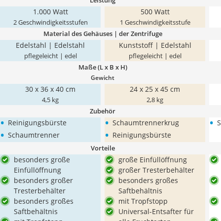
Leistung
1.000 Watt
500 Watt
2 Geschwindigkeitsstufen
1 Geschwindigkeitsstufe
Material des Gehäuses | der Zentrifuge
Edelstahl | Edelstahl
Kunststoff | Edelstahl
pflegeleicht | edel
pflegeleicht | edel
Maße (L x B x H)
Gewicht
30 x 36 x 40 cm
24 x 25 x 45 cm
4,5 kg
2,8 kg
Zubehör
•
•
•
Reinigungsbürste
Schaumtrennerkrug
S
•
•
Schaumtrenner
Reinigungsbürste
Vorteile
besonders große
große Einfüllöffnung
Einfüllöffnung
großer Tresterbehälter
besonders großer
besonders großes
Tresterbehälter
Saftbehältnis
besonders großes
mit Tropfstopp
Saftbehältnis
Universal-Entsafter für