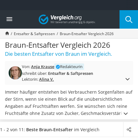
Die beliebtesten Vergleiche nach Kategorie
Vergleich
Haushalt
Wassersprudler
Entsafter & Saftpressen
Braun-Entsafter Vergleich 2026
Zentralstaubsauger
Brotbackautomat
Braun-Entsafter Vergleich 2026
Wischroboter
Die besten Entsafter von Braun im Vergleich.
Wäschespinne
Industriestaubsauger
Von:
Anja Krause
Redakteurin
Spülmaschinentabs
schreibt über:
Entsafter & Saftpressen
Akku-Staubsauger
Lektorin:
Alina V.
Eierkocher
AEG-Waschmaschine
Immer häufiger entstehen bei Verbrauchern Sorgenfalten auf
Saug-Wisch-Roboter
der Stirn, wenn sie einen Blick auf die unübersichtlichen
Handstaubsauger
Angaben auf Fruchtsäften werfen. Sie wünschen sich reine
Milchaufschäumer
Fruchtsäfte ohne Zusatz von Zucker, Geschmacksverstärkern
Kondenstrockner
oder Konservierungsstoffen.
Selbermachen ist die beste
Reiskocher
Idee!
Wählen Sie jetzt einen Braun-Entsafter aus unserer
1 - 2 von 11:
Beste Braun-Entsafter
im Vergleich
Heißwasserspender
Vergleichstabelle,
der als Zentrifugenentsafter gebaut