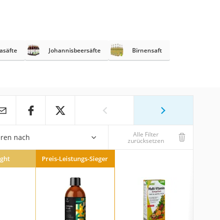
asäfte
Johannisbeersäfte
Birnensaft
Alle Filter
eren nach
zurücksetzen
ight
Preis-Leistungs-Sieger