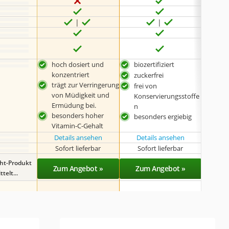
hoch dosiert und
biozertifiziert
ext
konzentriert
Kon
zuckerfrei
trägt zur Verringerung
Wirk
frei von
von Müdigkeit und
mit
Konservierungsstoffe
Ermüdung bei.
Bio
n
besonders hoher
Bio-
besonders ergiebig
Vitamin-C-Gehalt
Details ansehen
Details ansehen
Det
Sofort lieferbar
Sofort lieferbar
Sof
ght-Produkt
Zum Angebot »
Zum Angebot »
Zu
telt...