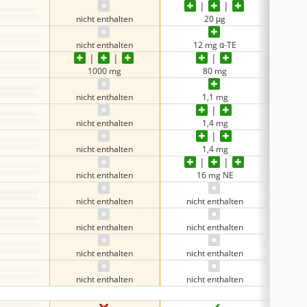
nicht enthalten
20 μg
ni
nicht enthalten
12 mg α-TE
ni
1000 mg
80 mg
nicht enthalten
1,1 mg
ni
nicht enthalten
1,4 mg
ni
nicht enthalten
1,4 mg
ni
nicht enthalten
16 mg NE
ni
nicht enthalten
nicht enthalten
ni
nicht enthalten
nicht enthalten
ni
nicht enthalten
nicht enthalten
ni
nicht enthalten
nicht enthalten
ni