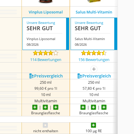
Vinplus Liposomal
Salus Multi-Vitamin
Liv
Unsere Bewertung
Unsere Bewertung
Unsere
SEHR GUT
SEHR GUT
SEH
Vinplus Liposomal
Salus Multi-Vitamin
Livq B
08/2026
08/2026
08/202
114 Bewertungen
156 Bewertungen
63 
mehr anzeigen
Preis­vergleich
Preis­vergleich
P
250 ml
250 ml
99,60 € pro 1l
57,80 € pro 1l
15
10 ml
10 ml
Multivitamin
Multivitamin
M
Braunglasflasche
Braunglasflasche
Bra
nicht enthalten
100 µg RE
ni