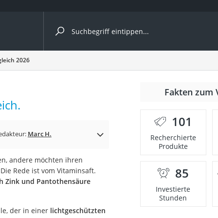
ergleiche nach Kategorie
gleich 2026
Fakten zum 
Kapseln
ich.
101
edakteur:
Marc H.
Recherchierte
Produkte
gen, andere möchten ihren
85
Die Rede ist vom Vitaminsaft.
bio
h Zink und Pantothensäure
Investierte
Stunden
le, der in einer
lichtgeschützten