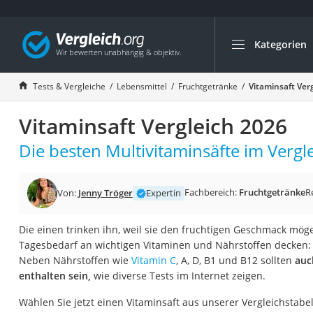
Kategorien
Die beliebtesten V
Lebensmittel
Tests & Vergleiche
Lebensmittel
Fruchtgetränke
Vitaminsaft Ver
Schwarzkümmelöl
Vitaminsaft Vergleich 2026
Knäckebrot
Schwarzkümmelöl-
Die besten Multivitaminsäfte im Vergle
Manukahonig
Eiklar
Fachbereich:
Fruchtgetränke
R
Von:
Jenny Tröger
Expertin
Astronautenkost
Die einen trinken ihn, weil sie den fruchtigen Geschmack mö
Balsamico-Essig
Tagesbedarf an wichtigen Vitaminen und Nährstoffen decken: 
Schwarzkümmelöl 
Neben Nährstoffen wie
Vitamin C
, A, D, B1 und B12 sollten
auc
enthalten sein,
wie diverse Tests im Internet zeigen.
Sardinen
Honig
Wählen Sie jetzt einen Vitaminsaft aus unserer Vergleichstabel