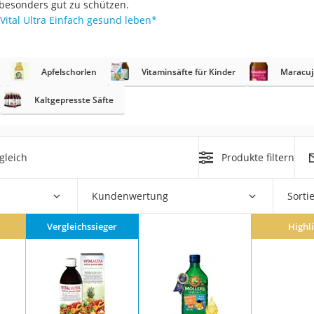
 besonders gut zu schützen.
Vital Ultra Einfach gesund leben
*
Apfelschorlen
Vitaminsäfte für Kinder
Maracuj
rakt
Kaltgepresste Säfte
gleich
Produkte filtern
Kundenwertung
Sorti
zusatz
Vergleichssieger
Highl