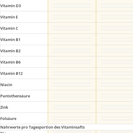
Vitamin D3
Vitamin E
Vitamin C
Vitamin B1
Vitamin B2
Vitamin B6
Vitamin B12
Niacin
Pantothensäure
Zink
Folsäure
Nährwerte pro Tagesportion des Vitaminsafts