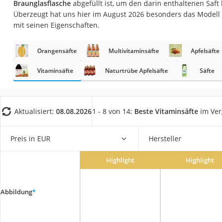
Braunglasflasche
abgefüllt ist, um den darin enthaltenen Saft
Gemüsebrühe
Überzeugt hat uns hier im August 2026 besonders das Modell
Eiskaffee-Pulver
mit seinen Eigenschaften.
Irischer Whiskey
Orangensäfte
Multivitaminsäfte
Apfelsäfte
Grapefruitkernext
Matcha-Set
Vitaminsäfte
Naturtrübe Apfelsäfte
Säfte
Sojasauce
MCT-Öl
Aktualisiert:
08.08.2026
1 - 8 von 14:
Beste Vitaminsäfte
im Ver
Trüffelöl
Erythrit
Preis in EUR
Hersteller
Müsli ohne Zucker
Highlight
Highlight
Service
Abbildung
*