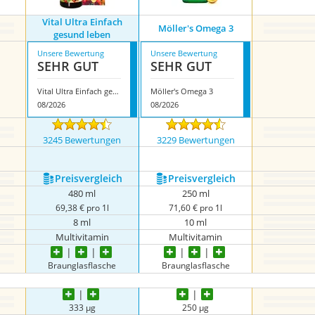
Vital Ultra Einfach
Möller's Omega 3
gesund leben
Unsere Bewertung
Unsere Bewertung
SEHR GUT
SEHR GUT
Vital Ultra Einfach gesund leben
Möller's Omega 3
08/2026
08/2026
3245 Bewertungen
3229 Bewertungen
Preis­vergleich
Preis­vergleich
480 ml
250 ml
69,38 € pro 1l
71,60 € pro 1l
8 ml
10 ml
Multivitamin
Multivitamin
Braunglasflasche
Braunglasflasche
333 µg
250 µg