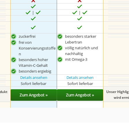
zuckerfrei
besonders starker
Lebertran
frei von
völlig natürlich und
Konservierungsstoffe
nachhaltig
n
mit Omega-3
besonders hoher
Vitamin-C-Gehalt
besonders ergiebig
Details ansehen
Details ansehen
Sofort lieferbar
Sofort lieferbar
odukt
Unser Highli
Zum Angebot »
Zum Angebot »
wird ermit