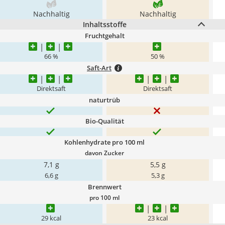
Nachhaltig
Nachhaltig
Inhaltsstoffe
Fruchtgehalt
66 %
50 %
Saft-Art
Direktsaft
Direktsaft
naturtrüb
Bio-Qualität
Kohlenhydrate pro 100 ml
davon Zucker
7,1 g
5,5 g
6,6 g
5,3 g
Brennwert
pro 100 ml
29 kcal
23 kcal