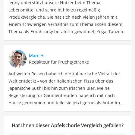
Jenny unterstützt unsere Nutzer beim Thema
Lebensmittel und schreibt hierzu regelmäßig
Produktvergleiche. Sie hat sich nach vielen Jahren mit
einem schwierigen Verhältnis zum Thema Essen diesem
Thema als Ernährungsberaterin gewidmet. Yoga, Tanzen,
Tantra und Women Circle gehören auch zu ihrem Leben
dazu, dass Jenny seit 2023 voll und ganz in Spanien
genießt. Jenny ist schon allein um die Welt gereist. Heute
Marc H.
findet sie Ausgleich bei Yoga und Tanzen, auch als
Redakteur für Fruchtgetränke
Lehrerin, und interessiert sich viel für Südamerika und
Auf weiten Reisen habe ich die kulinarische Vielfalt der
Schamanismus.
Welt entdeckt - von der italienischen Pizza über das
Der Apfelschorle-Vergleich ist aus unserer Sicht
japanische Sushi bis hin zum irischen Bier. Meine
besonders empfehlenswert für
Sportler
und
Kinder
.
Begeisterung für Gaumenfreuden habe ich mit nach
Hause genommen und teile sie jetzt gerne als Autor im
Bereich Lebensmittel. Meine Texte umfassen informative
Artikel über Lebensmittelherstellung, Ernährungstipps,
Rezepte und die Vielfalt der kulinarischen Welt. Mein Ziel
Hat Ihnen dieser Apfelschorle Vergleich gefallen?
ist es, Leser zu inspirieren, sich bewusst mit ihrer