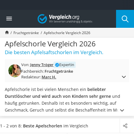
Die beliebtesten Vergleiche nach Kategorie
Vergleich
Lebensmittel
Schwarzkümmelöl
Fruchtgetränke
Apfelschorle Vergleich 2026
Knäckebrot
Schwarzkümmelöl-Kapseln
Apfelschorle Vergleich 2026
Manukahonig
Die besten Apfelsaftschorlen im Vergleich.
Eiklar
Astronautenkost
Von:
Jenny Tröger
Expertin
Balsamico-Essig
Fachbereich:
Fruchtgetränke
Schwarzkümmelöl bio
Redakteur:
Marc H.
Sardinen
Honig
Apfelschorle ist bei vielen Menschen ein
beliebter
Gemüsebrühe
Durstlöscher und wird auch von Kindern sehr gerne
und
Eiskaffee-Pulver
häufig getrunken. Deshalb ist es besonders wichtig, auf
Irischer Whiskey
Geschmack, Geruch und selbst die Beschaffenheit im Mund
Grapefruitkernextrakt
zu achten.
Machen Sie doch selbst einen
Geschmacks-Test
Matcha-Set
und wählen ein Produkt mit besonders hohem Fruchtgehalt
1 - 2 von 8:
Beste Apelschorlen
im Vergleich
Sojasauce
aus unserer Vergleichstabelle aus, wenn Sie eine besonders