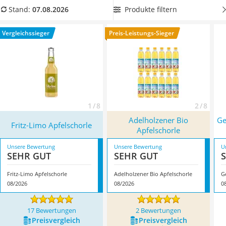
MCT-Öl
intensiv schmeckende Schorle bevorzugen. Überzeugt hat
Produkte filtern
Stand:
07.08.2026
Trüffelöl
uns hier im August 2026 besonders das Modell
Fritz-Limo
Erythrit
Apfelschorle
*
mit seinen Eigenschaften.
Vergleichssieger
Preis-Leistungs-Sieger
Müsli ohne Zuckerzusatz
Service
1 / 8
2 / 8
Adelholzener Bio
Ge
Fritz-Limo Apfelschorle
Apfelschorle
Unsere Bewertung
Unsere Bewertung
U
SEHR GUT
SEHR GUT
Fritz-Limo Apfelschorle
Adelholzener Bio Apfelschorle
08/2026
08/2026
0
17 Bewertungen
2 Bewertungen
Preis­vergleich
Preis­vergleich