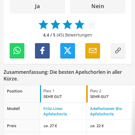
Ernährung auseinanderzusetzen, neue
Ja
Nein
Geschmackserlebnisse zu entdecken und sowohl eine
gesunde als auch genussvolle Beziehung zu
Lebensmitteln zu entwickeln. Durch meine Texte möchte
ich Leser dazu anregen, Essen nicht nur als eine
4,4 / 5
(45) Bewertungen
Notwendigkeit zu sehen, sondern als Quelle von Genuss,
Kreativität und Gemeinschaft zu nutzen.
Der Apfelschorle-Vergleich ist aus unserer Sicht
besonders empfehlenswert für
Sportler
und
Kinder
.
Zusammenfassung: Die besten Apelschorlen in aller
Kürze.
Position
Platz 1
Platz 2
SEHR GUT
SEHR GUT
Modell
Fritz-Limo
Adelholzener Bio
Apfelschorle
Apfelschorle
Preis
ca.
27 €
ca.
22 €