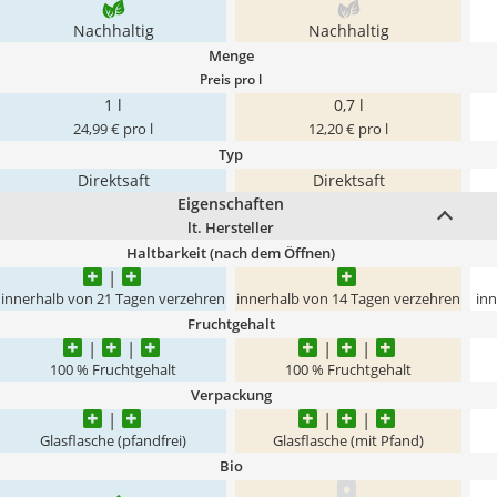
Nachhaltig
Nachhaltig
Menge
Preis pro l
1 l
0,7 l
24,99 € pro l
12,20 € pro l
Typ
Direktsaft
Direktsaft
Eigenschaften
lt. Hersteller
Haltbarkeit (nach dem Öffnen)
innerhalb von 21 Tagen verzehren
innerhalb von 14 Tagen verzehren
inn
Fruchtgehalt
100 % Fruchtgehalt
100 % Fruchtgehalt
Verpackung
Glasflasche (pfandfrei)
Glasflasche (mit Pfand)
Bio