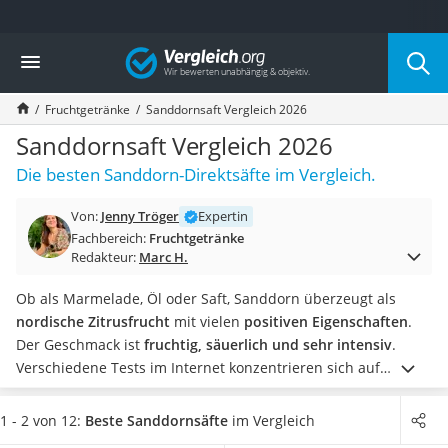
Die beliebtesten Vergleiche nach Kategorie
Vergleich
Lebensmittel
Schwarzkümmelöl
Fruchtgetränke
Sanddornsaft Vergleich 2026
Knäckebrot
Schwarzkümmelöl-Kapseln
Sanddornsaft Vergleich 2026
Manukahonig
Die besten Sanddorn-Direktsäfte im Vergleich.
Eiklar
Astronautenkost
Von:
Jenny Tröger
Expertin
Balsamico-Essig
Fachbereich:
Fruchtgetränke
Schwarzkümmelöl bio
Redakteur:
Marc H.
Sardinen
Honig
Ob als Marmelade, Öl oder Saft, Sanddorn überzeugt als
Gemüsebrühe
nordische Zitrusfrucht
mit vielen
positiven Eigenschaften
.
Eiskaffee-Pulver
Der Geschmack ist
fruchtig, säuerlich und sehr intensiv
.
Irischer Whiskey
Verschiedene Tests im Internet konzentrieren sich auf
Grapefruitkernextrakt
Sanddornsaft, der
ohne künstliche Aromen
sowie
ohne
Matcha-Set
Konservierungsstoffe
auskommt. Finden Sie in unserer
1 - 2 von 12:
Beste Sanddornsäfte
im Vergleich
Sojasauce
Vergleichstabelle einen Sanddorn-Direktsaft, welcher mit