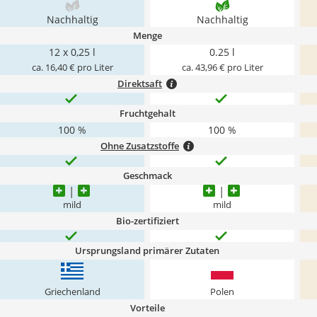
Nachhaltig
Nachhaltig
Menge
12 x 0,25 l
0.25 l
ca. 16,40 € pro Liter
ca. 43,96 € pro Liter
Direktsaft
Fruchtgehalt
100 %
100 %
Ohne Zusatzstoffe
Geschmack
mild
mild
Bio-zertifiziert
Ursprungsland primärer Zutaten
Griechenland
Polen
Vorteile