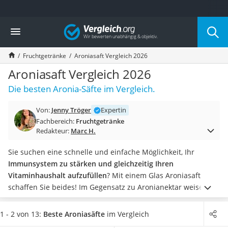
Die beliebtesten Vergleiche nach Kategorie
Vergleich
Lebensmittel
Schwarzkümmelöl
Fruchtgetränke
Aroniasaft Vergleich 2026
Knäckebrot
Schwarzkümmelöl-Kapseln
Aroniasaft Vergleich 2026
Manukahonig
Die besten Aronia-Säfte im Vergleich.
Eiklar
Astronautenkost
Von:
Jenny Tröger
Expertin
Balsamico-Essig
Fachbereich:
Fruchtgetränke
Schwarzkümmelöl bio
Redakteur:
Marc H.
Sardinen
Honig
Sie suchen eine schnelle und einfache Möglichkeit, Ihr
Gemüsebrühe
Immunsystem zu stärken und gleichzeitig Ihren
Eiskaffee-Pulver
Vitaminhaushalt aufzufüllen
? Mit einem Glas Aroniasaft
Irischer Whiskey
schaffen Sie beides!
Im Gegensatz zu Aronianektar weisen
Grapefruitkernextrakt
gesunde Aroniasäfte einen
Fruchtgehalt von 100 Prozent
auf
Matcha-Set
und werden ausschließlich als Direktsäfte vertrieben.
1 - 2 von 13:
Beste Aroniasäfte
im Vergleich
Sojasauce
Machen Sie auch geschmacklich keine Kompromisse.
Herb