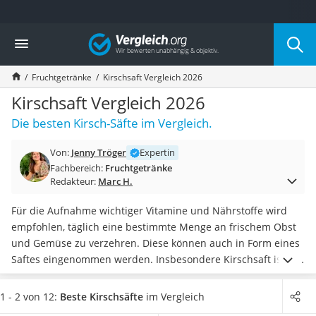
Die beliebtesten Vergleiche nach Kategorie
Vergleich
Lebensmittel
Schwarzkümmelöl
Fruchtgetränke
Kirschsaft Vergleich 2026
Knäckebrot
Schwarzkümmelöl-Kapseln
Kirschsaft Vergleich 2026
Manukahonig
Die besten Kirsch-Säfte im Vergleich.
Eiklar
Astronautenkost
Von:
Jenny Tröger
Expertin
Balsamico-Essig
Fachbereich:
Fruchtgetränke
Schwarzkümmelöl bio
Redakteur:
Marc H.
Sardinen
Honig
Für die Aufnahme wichtiger Vitamine und Nährstoffe wird
Gemüsebrühe
empfohlen, täglich eine bestimmte Menge an frischem Obst
Eiskaffee-Pulver
und Gemüse zu verzehren. Diese können auch in Form eines
Irischer Whiskey
Saftes eingenommen werden. Insbesondere Kirschsaft ist
ein
Grapefruitkernextrakt
gesundheitsfördernder Saft
,
der entzündungshemmend
Matcha-Set
wirkt
und Beschwerden wie Muskelschmerzen lindern kann.
1 - 2 von 12:
Beste Kirschsäfte
im Vergleich
Sojasauce
Gängige Tests im Internet zeigen, dass Direktsäfte mit einem