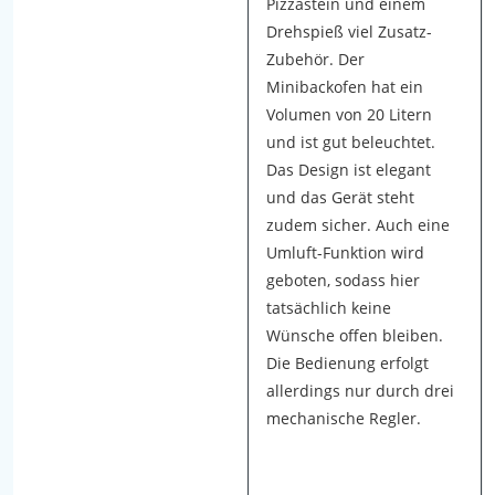
Pizzastein und einem
w
Drehspieß viel Zusatz-
e
Zubehör. Der
r
Minibackofen hat ein
t
Volumen von 20 Litern
e
und ist gut beleuchtet.
n
Das Design ist elegant
w
und das Gerät steht
i
zudem sicher. Auch eine
r
Umluft-Funktion wird
K
geboten, sodass hier
r
tatsächlich keine
i
Wünsche offen bleiben.
t
Die Bedienung erfolgt
e
allerdings nur durch drei
r
mechanische Regler.
i
e
n