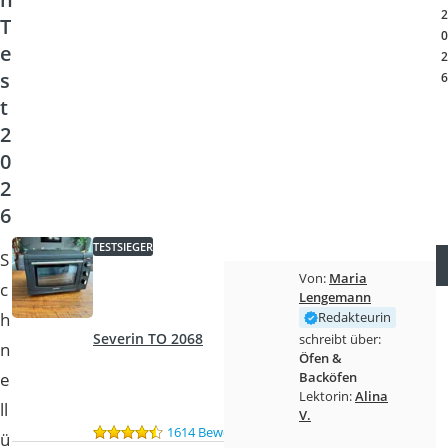
Tierhaarstaubsauger
2
T
Ecovacs-Saugroboter
0
e
Nespresso-Maschine
2
s
Messerschärfer
6
Service
t
2
0
2
6
TESTSIEGER
S
Von:
Maria
c
Lengemann
h
Redakteurin
Severin TO 2068
schreibt über:
n
Öfen &
e
Backöfen
Lektorin:
Alina
ll
V.
1614 Bewertungen
ü