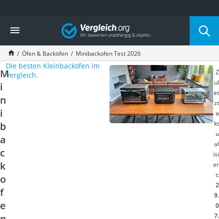
Die beliebtesten Vergleiche nach Kategorie
Vergleich
Haushalt
Wassersprudler
Öfen & Backöfen
Minibackofen Test 2026
Zentralstaubsauger
Die besten Kleinbacköfen im
Brotbackautomat
M
Z
Vergleich.
Wischroboter
ul
i
Wäschespinne
et
n
Industriestaubsauger
zt
Spülmaschinentabs
i
a
Akku-Staubsauger
kt
b
Eierkocher
u
a
al
AEG-Waschmaschine
c
isi
Saug-Wisch-Roboter
k
er
Handstaubsauger
t:
o
Milchaufschäumer
2
Kondenstrockner
f
9.
Reiskocher
e
0
Heißwasserspender
7.
n