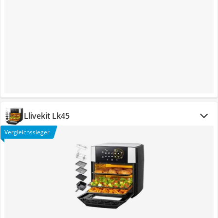
Llivekit Lk45
Vergleichssieger