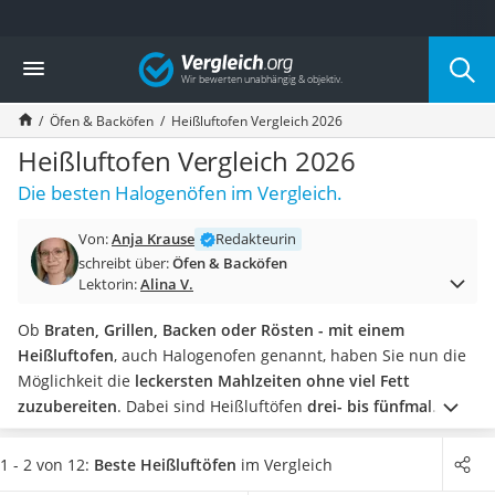
Die beliebtesten Vergleiche nach Kategorie
Vergleich
Haushalt
Wassersprudler
Öfen & Backöfen
Heißluftofen Vergleich 2026
Zentralstaubsauger
Brotbackautomat
Heißluftofen Vergleich 2026
Wischroboter
Die besten Halogenöfen im Vergleich.
Wäschespinne
Industriestaubsauger
Von:
Anja Krause
Redakteurin
Spülmaschinentabs
schreibt über:
Öfen & Backöfen
Akku-Staubsauger
Lektorin:
Alina V.
Eierkocher
AEG-Waschmaschine
Ob
Braten, Grillen, Backen oder Rösten - mit einem
Saug-Wisch-Roboter
Heißluftofen
, auch Halogenofen genannt, haben Sie nun die
Handstaubsauger
Möglichkeit die
leckersten Mahlzeiten ohne viel Fett
Milchaufschäumer
zuzubereiten
. Dabei sind Heißluftöfen
drei- bis fünfmal
Kondenstrockner
effizienter
als normale Backöfen, da die Hitze gleichmäßig
Reiskocher
verteilt wird.
Sie suchen nach einem passenden
Heißluftofen
1 - 2 von 12:
Beste Heißluftöfen
im Vergleich
Heißwasserspender
für Ihre Küche oder zum Campen
? Werfen Sie jetzt einen