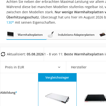
Achten Sie neben der erbrachten Maximal-Leistung vor allem 
Saug-Wisch-Robot
Während diese bei manchen Modellen stufenlos regelbar ist, 
Handstaubsauger
zwischen den Modellen stark.
Nur wenige Warmhalteplatten 
Überhitzungsschutz.
Überzeugt hat uns hier im August 2026 
Milchaufschäumer
130
*
mit seinen Eigenschaften.
Kondenstrockner
Reiskocher
Warmhalteplatten
Induktions-Adapterplatten
Heißwasserspend
Tierhaarstaubsau
Aktualisiert:
05.08.2026
1 - 8 von 11:
Beste Warmhalteplatten
i
Ecovacs-Saugrobo
Nespresso-Maschi
Preis in EUR
Hersteller
Messerschärfer
Vergleichssieger
Service
Abbildung
*