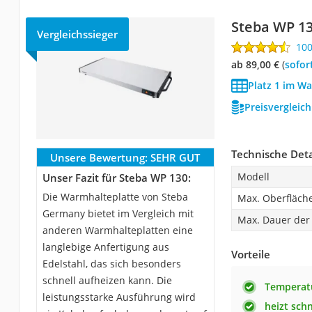
Steba WP 1
Vergleichssieger
10
ab 89,00 €
(
Sofor
Platz 1 im Wa
Preisvergleic
Technische Deta
Unsere Bewertung:
SEHR GUT
Modell
Unser Fazit für Steba WP 130:
Die Warmhalteplatte von Steba
Max. Oberfläch
Germany bietet im Vergleich mit
Max. Dauer de
anderen Warmhalteplatten eine
langlebige Anfertigung aus
Vorteile
Edelstahl, das sich besonders
schnell aufheizen kann. Die
Temperatu
leistungsstarke Ausführung wird
heizt schn