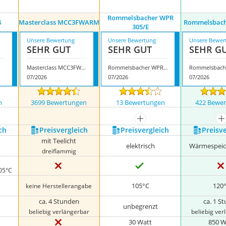
Rommelsbacher WPR
4
Masterclass MCC3FWARM
Rommelsbach
305/E
Unsere Bewertung
Unsere Bewertung
Unsere Bewer
SEHR GUT
SEHR GUT
SEHR G
Masterclass MCC3FWARM
Rommelsbacher WPR 305/E
07/2026
07/2026
07/2026
n
3699 Bewertungen
13 Bewertungen
422 Bewe
mehr anzeigen
m
ch
Preis­vergleich
Preis­vergleich
Preis­v
mit Teelicht
elektrisch
Wärmespeic
dreiflammig
105°C
105°C
120
keine Herstellerangabe
ca. 4 Stunden
ca. 1 S
unbegrenzt
beliebig verlängerbar
beliebig ve
30 Watt
850 W