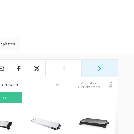
chplatten
Alle Filter
eren nach
zurücksetzen
ller