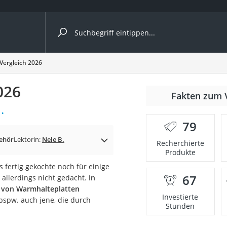
ergleiche nach Kategorie
Vergleich 2026
026
r
Fakten zum 
.
79
ehör
Lektorin:
Nele B.
Recherchierte
Produkte
ger
 fertig gekochte noch für einige
s
67
 allerdings nicht gedacht.
In
n von Warmhalteplatten
Investierte
bspw. auch jene, die durch
Stunden
ne