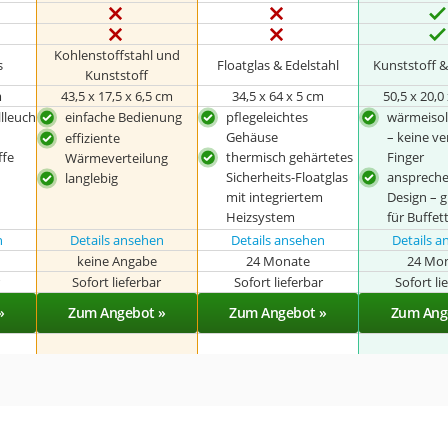
Kohlenstoffstahl und
s
Floatglas & Edelstahl
Kunststoff &
Kunststoff
m
43,5 x 17,5 x 6,5 cm
34,5 x 64 x 5 cm
50,5 x 20,0
lleuch
einfache Bedienung
pflegeleichtes
wärmeisoli
Gehäuse
– keine v
effiziente
ffe
thermisch gehärtetes
Finger
Wärmeverteilung
Sicherheits-Floatglas
ansprech
langlebig
mit integriertem
Design – g
Heizsystem
für Buffet
n
Details ansehen
Details ansehen
Details 
keine Angabe
24 Monate
24 Mo
r
Sofort lieferbar
Sofort lieferbar
Sofort li
»
Zum Angebot »
Zum Angebot »
Zum Ang