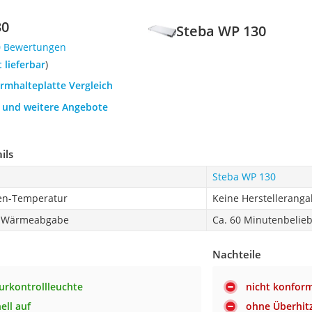
30
Steba WP 130
0 Bewertungen
t lieferbar
)
rmhalteplatte Vergleich
h und weitere Angebote
ils
Steba WP 130
en-Temperatur
Keine Herstellerang
r Wärmeabgabe
Ca. 60 Minutenbelieb
Nachteile
rkontrollleuchte
nicht konfor
ell auf
ohne Überhit