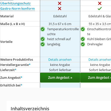
Überhitzungsschutz
Gastro-Norm konform
Material
‎Edelstahl
Edelstahl & Gla
Maße (L x B x H)
‎31,5 x 67 x 6 cm
‎55 x 35 x 3,5 c
Temperaturkontrollle
Einschaltkontrol
uchte
te
heizt schnell auf
Kühl bleiben Gri
Vorteile
langlebig
Drehregler
Weitere Produktinfos
Details ansehen
Details ansehe
Herstellergarantie
*
keine Angabe
keine Angabe
Lieferzeit
*
Sofort lieferbar
Sofort lieferba
Zum Angebot »
Zum Angebot 
Zum Angebot
*
Erhältlich bei
*
Inhaltsverzeichnis