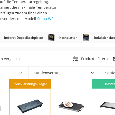
auf die Temperaturregelung.
er
variiert die maximale Temperatur
verfügen zudem über einen
besonders das Modell
Steba WP
Infrarot-Doppelkochplatte
Kochplatten
Induktionsko
er
ger
m Vergleich
Produkte filtern
ter
ne
Kundenwertung
Sorti
Preis-Leistungs-Sieger
Bestse