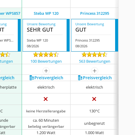
Royal
er WPS857
Steba WP 120
Princess 312295
tung
Unsere Bewertung
Unsere Bewertung
Unsere
UT
SEHR GUT
GUT
GUT
Rommelsbacher WPS857
Steba WP 120
Princess 312295
08/2026
08/2026
08/202
rtungen
100 Bewertungen
563 Bewertungen
28 
ehr anzeigen
mehr anzeigen
mehr anzeigen
ergleich
Preis­vergleich
Preis­vergleich
P
herplatte
elektrisch
elektrisch
stufenl
°C
130°C
keine Herstellerangabe
tunde
ca. 60 Minuten
unbegrenzt
u
rlängerbar
beliebig verlängerbar
att
1.200 Watt
1.000 Watt