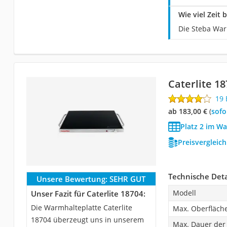
Wie viel Zeit
Die Steba Warm
Caterlite 1
19
ab 183,00 €
(
Sof
Platz 2 im Wa
Preisvergleic
Technische Deta
Unsere Bewertung:
SEHR GUT
Modell
Unser Fazit für Caterlite 18704:
Die Warmhalteplatte Caterlite
Max. Oberfläch
18704 überzeugt uns in unserem
Max. Dauer de