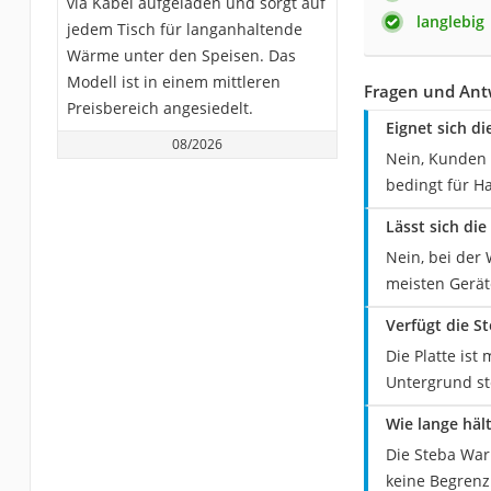
via Kabel aufgeladen und sorgt auf
langlebig
jedem Tisch für langanhaltende
Wärme unter den Speisen. Das
Modell ist in einem mittleren
Fragen und Ant
Preisbereich angesiedelt.
Eignet sich d
08/2026
Nein, Kunden 
bedingt für H
Lässt sich di
Nein, bei der
meisten Gerät
Verfügt die S
Die Platte ist
Untergrund ste
Wie lange häl
Die Steba War
keine Begrenz