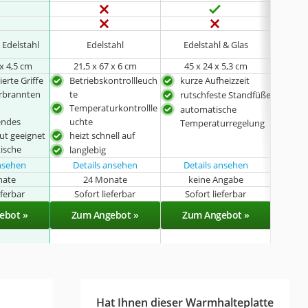
 Edelstahl
Edelstahl
Edelstahl & Glas
Ede
 x 4,5 cm
‎21,5 x 67 x 6 cm
45 x 24 x 5,3 cm
32,5 
erte Griffe
Betriebskontrollleuch
kurze Aufheizzeit
mit 
erbrannten
te
rutschfeste Standfüße
gle
Temperaturkontrollle
Wär
automatische
endes
uchte
rob
Temperaturregelung
ut geeignet
heizt schnell auf
pla
tische
langlebig
ansehen
Details ansehen
Details ansehen
Det
nate
24 Monate
keine Angabe
k
eferbar
Sofort lieferbar
Sofort lieferbar
Sof
ebot »
Zum Angebot »
Zum Angebot »
Zu
Hat Ihnen dieser Warmhalteplatte