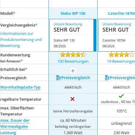
Modell
*
Steba WP 130
Caterlite 1870
Unsere Bewertung
Unsere Bewertung
Vergleichsergebnis
*
SEHR GUT
SEHR GUT
Informationen zur
Produktsortierung und
Steba WP 130
Caterlite 18704
Bewertung
08/2026
08/2026
Kundenwertung
*
bei Amazon
100 Bewertungen
19 Bewertunge
Erhältlich bei
*
mehr anzeigen
Preis­vergleich
Preis­verglei
Preis­vergleich
Warmhalteplatte-Typ
elektrisch
elektrisch
regelbare Temperatur
stufenlose , 60 bis 
max. Oberflächen-
105°C
keine Herstellerangabe
Temperatur
max. Dauer der
ca. 60 Minuten
unbegrenzt
Wärmeabgabe
beliebig verlängerbar
Leistung
1.300 Watt
230 Watt