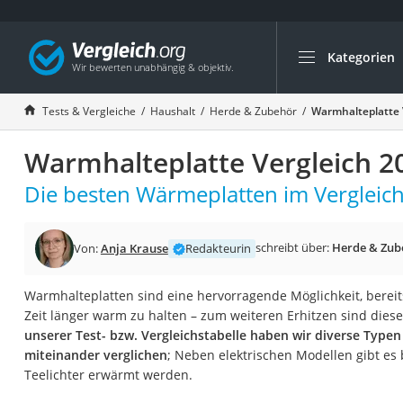
Kategorien
Die beliebtesten V
Haushalt
Tests & Vergleiche
Haushalt
Herde & Zubehör
Warmhalteplatte 
Wassersprudler
Warmhalteplatte Vergleich 2
Zentralstaubsauge
Brotbackautomat
Die besten Wärmeplatten im Vergleich
Wischroboter
Wäschespinne
schreibt über:
Herde & Zub
Von:
Anja Krause
Redakteurin
Industriestaubsau
Warmhalteplatten sind eine hervorragende Möglichkeit, bereits
Spülmaschinentab
Zeit länger warm zu halten – zum weiteren Erhitzen sind diese
Akku-Staubsauger
unserer Test- bzw. Vergleichstabelle haben wir diverse Type
miteinander verglichen
; Neben elektrischen Modellen gibt es 
Eierkocher
Teelichter erwärmt werden.
AEG-Waschmaschi