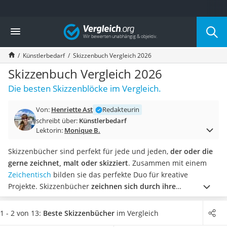
Die beliebtesten Vergleiche nach Kategorie
Vergleich
Freizeit & Sport
Gartentrampolin
Künstlerbedarf
Skizzenbuch Vergleich 2026
Trampolin
Metalldetektor
Skizzenbuch Vergleich 2026
Eufab-Fahrradträger
Die besten Skizzenblöcke im Vergleich.
Trampolin 366 cm
Fahrradschloss
Von:
Henriette Ast
Redakteurin
Aluminium-Koffer
schreibt über:
Künstlerbedarf
Futterboot
Lektorin:
Monique B.
Air Bike
E-Bike-Dreirad
Skizzenbücher sind perfekt für jede und jeden,
der oder die
Trekkingschuhe Herren
gerne zeichnet, malt oder skizziert
. Zusammen mit einem
Reisetasche mit Rollen
Zeichentisch
bilden sie das perfekte Duo für kreative
Klimmzugstation
Projekte. Skizzenbücher
zeichnen sich durch ihre
Koffer
Blankoseiten aus
, auf jeden jede Idee umgesetzt werden
Nachtsichtgerät
kann.
Diverse Tests online haben gezeigt, dass es
1 - 2 von 13:
Beste Skizzenbücher
im Vergleich
Faltschloss
Skizzenbücher gibt, die eine schützende Hülle haben
.