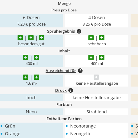
Menge
Preis pro Dose
6 Dosen
4 Dosen
7,23 € pro Dose
8,25 € pro Dose
Sprühergebnis
besonders gut
sehr hoch
Inhalt
400 ml
400 ml
Ausreichend für
1,6 m²
keine Herstellerangabe
Druck
hoch
keine Herstellerangabe
Farbton
Neon
Strahlend
Enthaltene Farben
•
•
•
Grün
Neonorange
S
•
•
•
Orange
Neongelb