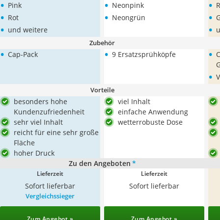
•
•
•
Pink
Neonpink
R
•
•
•
Rot
Neongrün
G
•
•
und weitere
u
Zubehör
•
•
•
Cap-Pack
9 Ersatzsprühköpfe
C
•
V
Vorteile
besonders hohe
viel Inhalt
Kundenzufriedenheit
einfache Anwendung
sehr viel Inhalt
wetterrobuste Dose
reicht für eine sehr große
Fläche
hoher Druck
Zu den Angeboten
*
Lieferzeit
Lieferzeit
Sofort lieferbar
Sofort lieferbar
Vergleichssieger
Zum Angebot »
Zum Angebot »