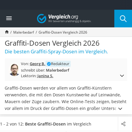
Die beliebtesten Vergleiche nach Kategorie
Vergleich
Baumarkt
Tresor feuerfest
Malerbedarf
Graffiti-Dosen Vergleich 2026
Makita-Akku-Rasenmäher
Kappsäge
Graffiti-Dosen Vergleich 2026
Smartes Türschloss
Die besten Graffiti-Spray-Dosen im Vergleich.
Akku-Rasentrimmer
Feuchtigkeitsmessgerät
Von:
Georg B.
Redakteur
Split-Klimaanlage 2 Innengeräte
schreibt über:
Malerbedarf
Pelletofen
Lektorin:
Janina S.
Bohrmaschine
Tiefbrunnenpumpe
Graffiti-Dosen werden vor allem von Graffiti-Künstlern
Fliesenschneider
verwenden, die mit den Dosen Kunstwerke auf Leinwände,
Hochdruckreiniger
Mauern oder Züge zaubern. Wie Online-Tests zeigen, besteht
Doppelschleifer
vor allem im Druck der Graffiti-Dosen ein großer Unterschied.
Überwachungskamera
Für das Aufsprühen von
feinen Strichen eignen sich Dosen
Benzinrasenmäher mit Elektrostart
mit hohem Druck besonders gut
. Wollen Sie das Graffiti
1 - 2 von 12:
Beste Graffiti-Dosen
im Vergleich
Akku-Laubsauger
wieder entfernen, empfiehlt es sich, einen geeigneten