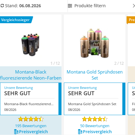
Löschdecke
Graffiti-Entferner
zu kaufen.
Wählen Sie jetzt aus unserer
Produkte filtern
Stand:
06.08.2026
Multimeter
Vergleichstabelle Graffiti-Dosen
mit besonders vielen
Winterharte Palmen
verschiedenen Farben
, um Ihre Kunstwerke bunt gestalten zu
Vergleichssieger
Pre
Gasdurchlauferhitzer
können. Überzeugt hat uns hier im August 2026 besonders
Service
das Modell
Montana-Black fluoreszierende Neon–Farben
*
mit
seinen Eigenschaften.
1 / 12
2 / 12
Montana-Black
Montana Gold Sprühdosen
fluoreszierende Neon–Farben
Set
Unsere Bewertung
Unsere Bewertung
U
SEHR GUT
SEHR GUT
Montana-Black fluoreszierende Neon–Farben
Montana Gold Sprühdosen Set
F
08/2026
08/2026
0
195 Bewertungen
50 Bewertungen
Preis­vergleich
Preis­vergleich