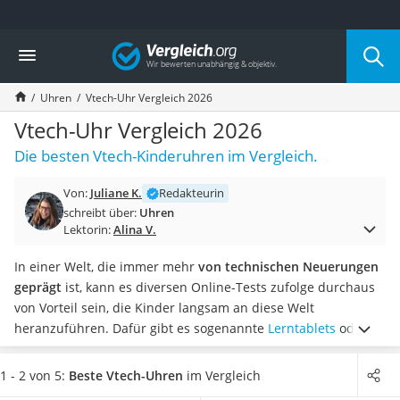
Die beliebtesten Vergleiche nach Kategorie
Vergleich
Mode
Boxershorts
Uhren
Vtech-Uhr Vergleich 2026
Cellulite-Leggings
Herrensocken
Vtech-Uhr Vergleich 2026
Polarisierte Sonnenbrille
Die besten Vtech-Kinderuhren im Vergleich.
Hausschuhe Herren
Radunterhose Damen
Von:
Juliane K.
Redakteurin
Suunto-Uhr
schreibt über:
Uhren
Überzieh-Sonnenbrille
Lektorin:
Alina V.
RFID-Blocker
Sneaker Herren
In einer Welt, die immer mehr
von technischen Neuerungen
Geldbörse Herren
geprägt
ist, kann es diversen Online-Tests zufolge durchaus
Knirps-Regenschirm
von Vorteil sein, die Kinder langsam an diese Welt
Periodenunterwäsche
heranzuführen. Dafür gibt es sogenannte
Lerntablets
oder
RFID-Schutzkarte
Kinder-Smartwatches, welche mit einem Mikrofon, einer
Motorradbrillen
Kamera und einem Touch-Display ausgestattet sind. Damit
1 - 2 von 5:
Beste Vtech-Uhren
im Vergleich
Lederhose
lassen sich erste einfache Aufgaben bewältigen.
Wählen Sie