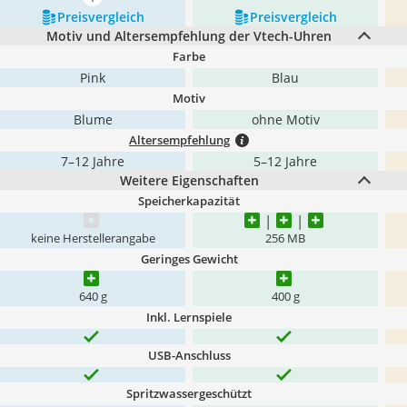
mehr anzeigen
Preis­vergleich
Preis­vergleich
Motiv und Altersempfehlung der Vtech-Uhren
Farbe
Pink
Blau
Motiv
Blume
ohne Motiv
Altersempfehlung
7–12 Jahre
5–12 Jahre
Weitere Eigenschaften
Speicherkapazität
keine Herstellerangabe
256 MB
Geringes Gewicht
640 g
400 g
Inkl. Lernspiele
USB-Anschluss
Spritzwassergeschützt