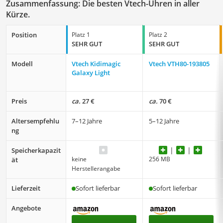
Zusammenfassung: Die besten Vtech-Uhren in aller
Kürze.
Position
Platz 1
Platz 2
SEHR GUT
SEHR GUT
Modell
Vtech Kidimagic
Vtech VTH80-193805
Galaxy Light
Preis
ca.
27 €
ca.
70 €
Altersempfehlu
7–12 Jahre
5–12 Jahre
ng
Speicherkapazit
keine
256 MB
ät
Herstellerangabe
Lieferzeit
Sofort lieferbar
Sofort lieferbar
Angebote