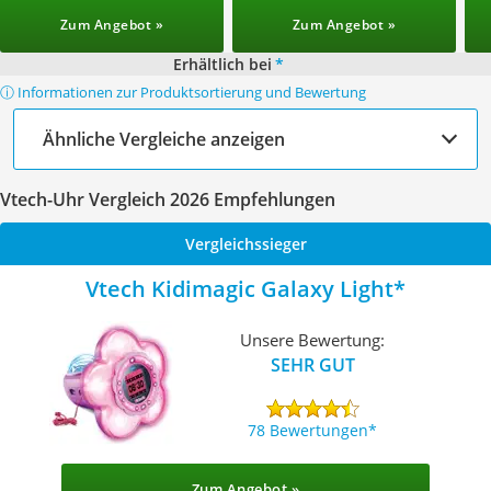
Zum Angebot »
Zum Angebot »
Erhältlich bei
*
ⓘ Informationen zur Produktsortierung und Bewertung
Ähnliche Vergleiche anzeigen
Vtech-Uhr Vergleich 2026 Empfehlungen
Vergleichssieger
Vtech Kidimagic Galaxy Light
Unsere Bewertung:
SEHR GUT
78 Bewertungen
Zum Angebot »