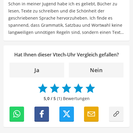
Schon in meiner Jugend habe ich es geliebt, Bücher zu
Der Vtech-Uhr-Vergleich ist aus unserer Sicht besonders
lesen, Texte zu schreiben und die Schönheit der
empfehlenswert für
Kinder
.
geschriebenen Sprache hervorzuheben. Ich finde es
spannend, dass Grammatik, Satzbau und Wortwahl keine
langweiligen unnötigen Regeln sind, sondern einen Text
zum Leben erwecken können. Deshalb habe ich es mir
zur Aufgabe gemacht, mein Know How und die Liebe zum
geschriebenen Wort als Lektorin bei VGL in unsere Texte
Hat Ihnen dieser Vtech-Uhr Vergleich gefallen?
einfließen zu lassen. Mit meinem Auge für
Detailgenauigkeit und sprachliche Präzision unterstütze
Ja
Nein
ich unser Redaktionsteam dabei, qualitativ hochwertige
und fehlerfreie Inhalte zu liefern. Dabei liebe ich es,
meinen Wissensschatz immer mehr zu erweitern und
mich täglich mit den verschiedensten Themen
5,0 / 5
(1) Bewertungen
auseinanderzusetzen.