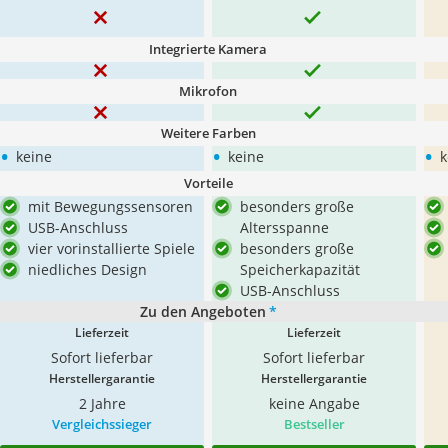
Integrierte Kamera
Mikrofon
Weitere Farben
•
•
•
keine
keine
k
Vorteile
mit Bewegungssensoren
besonders große
USB-Anschluss
Altersspanne
vier vorinstallierte Spiele
besonders große
niedliches Design
Speicherkapazität
USB-Anschluss
Zu den Angeboten
*
Lieferzeit
Lieferzeit
Sofort lieferbar
Sofort lieferbar
Herstellergarantie
Herstellergarantie
2 Jahre
keine Angabe
Vergleichssieger
Bestseller