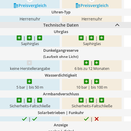
mehr anzeigen
mehr anzeigen
Preis­vergleich
Preis­vergleich
Uhren-Typ
Herrenuhr
Herrenuhr
Technische Daten
Uhrglas
Saphirglas
Saphirglas
Dunkelgangreserve
(Laufzeit ohne Licht)
keine Herstellerangabe
6 bis zu 12 Monaten
Wasserdichtigkeit
5 bar | bis 50 m
10 bar | bis 100 m
Armbandverschluss
Sicherheits-Faltschließe
Sicherheits-Faltschließe
Solarbetrieben | Funkuhr
Anzeige