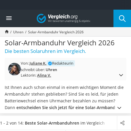
Die beliebtesten Vergleiche nach Kategorie
Vergleich
Mode
Boxershorts
Uhren
Solar-Armbanduhr Vergleich 2026
Cellulite-Leggings
Herrensocken
Solar-Armbanduhr Vergleich 2026
Polarisierte Sonnenbrille
Die besten Solaruhren im Vergleich.
Hausschuhe Herren
Radunterhose Damen
Von:
Juliane K.
Redakteurin
Suunto-Uhr
schreibt über:
Uhren
Überzieh-Sonnenbrille
Lektorin:
Alina V.
RFID-Blocker
Sneaker Herren
Ist Ihnen auch schon einmal in einem wichtigen Moment die
Geldbörse Herren
Armbanduhr stehen geblieben? Sind Sie es leid, für jeden
Knirps-Regenschirm
Batteriewechsel einen Uhrmacher bezahlen zu müssen?
Periodenunterwäsche
Dann
entscheiden Sie sich jetzt für eine Solar-Armbanduhr
RFID-Schutzkarte
aus unserer Test- oder Vergleichstabelle.
Solaruhren
Motorradbrillen
besitzen integrierte Solarzellen
, mit denen sie ihren Akku im
1 - 2 von 14:
Beste Solar-Armbanduhren
im Vergleich
Lederhose
Alltag selbstständig wieder aufladen. Doch auch ein paar