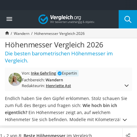
Die beliebtesten Vergleiche nach Kategorie
Vergleich
Freizeit & Sport
Gartentrampolin
Wandern
Höhenmesser Vergleich 2026
Trampolin
Metalldetektor
Höhenmesser Vergleich 2026
Eufab-Fahrradträger
Die besten barometrischen Höhenmesser im
Trampolin 366 cm
Vergleich.
Fahrradschloss
Aluminium-Koffer
Von:
Inke Gehrling
Expertin
Futterboot
Fachbereich:
Wandern
Air Bike
Redakteurin:
Henriette Ast
E-Bike-Dreirad
Trekkingschuhe Herren
Endlich haben Sie den Gipfel erklommen. Stolz schauen Sie
Reisetasche mit Rollen
zum Fuß des Berges und fragen sich:
Wie hoch bin ich
Klimmzugstation
eigentlich?
Ein Höhenmesser zeigt an, auf welchem
Koffer
Höhenmeter Sie sich befinden. Modelle mit Kilometerzähler
Nachtsichtgerät
verraten Ihnen außerdem die Distanz, die Sie mit dem Gerät
Faltschloss
zurückgelegt haben.
Einfache Geräte messen analog und
1 - 2 von 8:
Beste Höhenmesser
im Vergleich