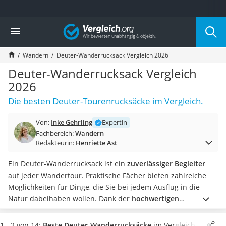
Die beliebtesten Vergleiche nach Kategorie
Vergleich
Freizeit & Sport
Gartentrampolin
Wandern
Deuter-Wanderrucksack Vergleich 2026
Trampolin
Metalldetektor
Deuter-Wanderrucksack Vergleich
Eufab-Fahrradträger
2026
Trampolin 366 cm
Die besten Deuter-Tourenrucksäcke im Vergleich.
Fahrradschloss
Aluminium-Koffer
Von:
Inke Gehrling
Expertin
Futterboot
Fachbereich:
Wandern
Air Bike
Redakteurin:
Henriette Ast
E-Bike-Dreirad
Trekkingschuhe Herren
Ein Deuter-Wanderrucksack ist ein
zuverlässiger Begleiter
Reisetasche mit Rollen
auf jeder Wandertour. Praktische Fächer bieten zahlreiche
Klimmzugstation
Möglichkeiten für Dinge, die Sie bei jedem Ausflug in die
Koffer
Natur dabeihaben wollen. Dank der
hochwertigen
Nachtsichtgerät
Verarbeitung
und einem
ergonomischen Design
sind auch
Faltschloss
lange Wanderungen ein Genuss. Vom Proviant bis zu den
1 - 2 von 14:
Beste Deuter-Wanderrucksäcke
im Vergleich