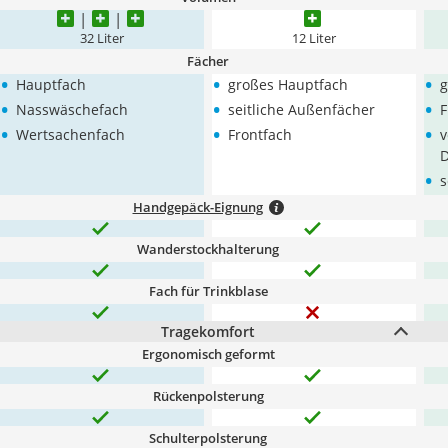
32 Liter
12 Liter
Fächer
•
•
•
Hauptfach
großes Hauptfach
g
•
•
•
Nasswäschefach
seitliche Außenfächer
F
•
•
•
Wertsachenfach
Frontfach
v
D
•
s
Handgepäck-Eignung
Wanderstockhalterung
Fach für Trinkblase
Tragekomfort
Ergonomisch geformt
Rückenpolsterung
Schulterpolsterung