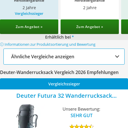
Herstellergarantie
Herstellergarantie
2 Jahre
2 Jahre
Vergleichssieger
Zum Angebot »
Zum Angebot »
Erhältlich bei
*
ⓘ Informationen zur Produktsortierung und Bewertung
Ähnliche Vergleiche anzeigen
Deuter-Wanderrucksack Vergleich 2026 Empfehlungen
Vergleichssieger
Deuter Futura 32 Wanderrucksack
Graphitschiefer
Unsere Bewertung:
SEHR GUT