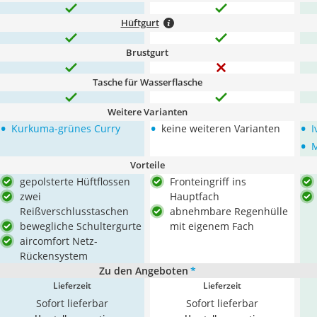
Hüftgurt
Brustgurt
Tasche für Wasserflasche
Weitere Varianten
•
•
•
Kurkuma-grünes Curry
keine weiteren Varianten
I
•
M
Vorteile
gepolsterte Hüftflossen
Fronteingriff ins
zwei
Hauptfach
Reißverschlusstaschen
abnehmbare Regenhülle
bewegliche Schultergurte
mit eigenem Fach
aircomfort Netz-
Rückensystem
Zu den Angeboten
*
Lieferzeit
Lieferzeit
Sofort lieferbar
Sofort lieferbar