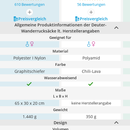
610 Bewertungen
56 Bewertungen
mehr anzeigen
mehr anzeigen
Preis­vergleich
Preis­vergleich
Allgemeine Produktinformationen der Deuter-
Wanderrucksäcke lt. Herstellerangaben
Geeignet für
Material
Polyester I Nylon
Polyamid
Farbe
Graphitschiefer
Chili-Lava
Wasserabweisend
Maße
L x B x H
‎65 x 30 x 20 cm
keine Herstellerangabe
Gewicht
1.440 g
350 g
Design
Volumen