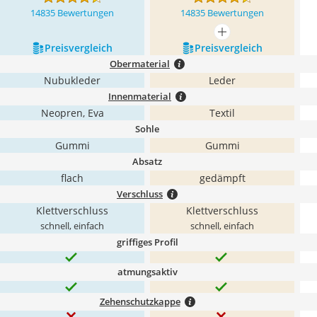
14835 Bewertungen
14835 Bewertungen
mehr anzeigen
Preis­vergleich
Preis­vergleich
Obermaterial
Nubukleder
Leder
Innenmaterial
Neopren, Eva
Textil
Sohle
Gummi
Gummi
Absatz
flach
gedämpft
Verschluss
Klettverschluss
Klettverschluss
schnell, einfach
schnell, einfach
griffiges Profil
atmungsaktiv
Zehenschutzkappe