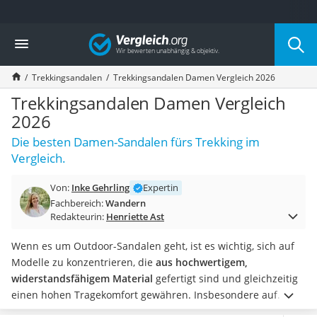
Die beliebtesten Vergleiche nach Kategorie
Vergleich
Freizeit & Sport
Gartentrampolin
Trekkingsandalen
Trekkingsandalen Damen Vergleich 2026
Trampolin
Metalldetektor
Trekkingsandalen Damen Vergleich
Eufab-Fahrradträger
2026
Trampolin 366 cm
Die besten Damen-Sandalen fürs Trekking im
Fahrradschloss
Vergleich.
Aluminium-Koffer
Futterboot
Von:
Inke Gehrling
Expertin
Air Bike
Fachbereich:
Wandern
E-Bike-Dreirad
Redakteurin:
Henriette Ast
Trekkingschuhe Herren
Reisetasche mit Rollen
Wenn es um Outdoor-Sandalen geht, ist es wichtig, sich auf
Klimmzugstation
Modelle zu konzentrieren, die
aus hochwertigem,
Koffer
widerstandsfähigem Material
gefertigt sind und gleichzeitig
Nachtsichtgerät
einen hohen Tragekomfort gewähren. Insbesondere auf
Faltschloss
langen Wanderungen gewinnt dieses Bedürfnis zunehmend