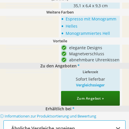
35,1 x 6,4 x 9,3 cm
Weitere Farben
•
Espresso mit Monogramm
•
Helles
•
Monogrammiertes Hell
Vorteile
elegante Designs
Magnetverschluss
abnehmbare Uhrenkissen
Zu den Angeboten
*
Lieferzeit
Sofort lieferbar
Vergleichssieger
Zum Angebot »
Erhältlich bei
*
ⓘ Informationen zur Produktsortierung und Bewertung
Ähnliche Vergleiche anzeigen