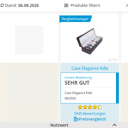
Ausweishülle
besitzen, wählen Sie einen Uhrenkasten mit zusätzlichen
Produkte filtern
Stand:
06.08.2026
Bademantel Herren
Schmuckfächern. Überzeugt hat uns hier im August 2026
Beheizbare Handschuhe
besonders das Modell
Case Elegance Edle
*
mit seinen
Vergleichssieger
Gesundheitsschuhe
Eigenschaften.
Service
2 / 11
Case Elegance Edle
Unsere Bewertung
SEHR GUT
Case Elegance Edle
08/2026
5935 Bewertungen
Preis­vergleich
Nutzwert