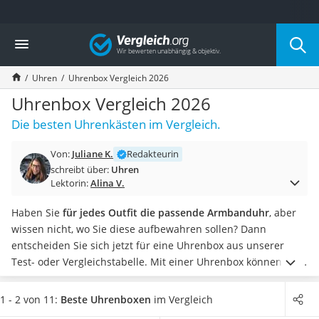
Die beliebtesten Vergleiche nach Kategorie
Vergleich
Mode
Boxershorts
Uhren
Uhrenbox Vergleich 2026
Cellulite-Leggings
Herrensocken
Uhrenbox Vergleich 2026
Polarisierte Sonnenbrille
Die besten Uhrenkästen im Vergleich.
Hausschuhe Herren
Radunterhose Damen
Von:
Juliane K.
Redakteurin
Suunto-Uhr
schreibt über:
Uhren
Überzieh-Sonnenbrille
Lektorin:
Alina V.
RFID-Blocker
Sneaker Herren
Haben Sie
für jedes Outfit die passende Armbanduhr
, aber
Geldbörse Herren
wissen nicht, wo Sie diese aufbewahren sollen? Dann
Knirps-Regenschirm
entscheiden Sie sich jetzt für eine Uhrenbox aus unserer
Periodenunterwäsche
Test- oder Vergleichstabelle.
Mit einer Uhrenbox können Sie
RFID-Schutzkarte
Ihre Uhren
effektiv vor Staub und Kratzern schützen
. Die
Motorradbrillen
besten Uhrenboxen lassen sich sogar abschließen.
Praxis-
1 - 2 von 11:
Beste Uhrenboxen
im Vergleich
Lederhose
Tipp
: Wenn Sie auch noch andere Schmuckgegenstände