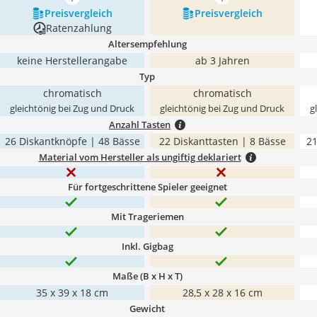
mehr anzeigen
mehr anzeigen
Preis­vergleich
Preis­vergleich
Ratenzahlung
Altersempfehlung
keine Herstellerangabe
ab 3 Jahren
Typ
chromatisch
chromatisch
gleichtönig bei Zug und Druck
gleichtönig bei Zug und Druck
g
Anzahl Tasten
26 Diskantknöpfe | 48 Bässe
22 Diskanttasten | 8 Bässe
21
Material vom Hersteller als ungiftig deklariert
Für fortgeschrittene Spieler geeignet
Mit Trageriemen
Inkl. Gigbag
Maße (B x H x T)
35 x 39 x 18 cm
28,5 x 28 x 16 cm
Gewicht