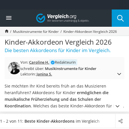
Die beliebtesten Vergleiche nach Kategorie
Vergleich
Kind & Baby
Babyphone mit 2 Kameras
Musikinstrumente für Kinder
Kinder-Akkordeon Vergleich 2026
Walkie-Talkie Kinder
Kindermatratzen
Kinder-Akkordeon Vergleich 2026
Babywippe
Die besten Akkordeons für Kinder im Vergleich.
Rollschuhe für Kinder
Tischkicker
Von:
Caroline H.
Redakteurin
Laufrad
schreibt über:
Musikinstrumente für Kinder
Kinderschubkarre
Lektorin:
Janina S.
Babyschlafsack
Kinderuhr
Sie möchten Ihr Kind bereits früh an das Musizieren
Babyphone
heranführen? Akkordeons für Kinder
ermöglichen die
Treppenschutzgitter
musikalische Früherziehung und das Schulen der
Kindersitz ab 4 Jahren
Koordination
. Welches das beste Kinder-Akkordeon für Ihren
Kinderroller 3 Räder
Nachwuchs im Praxis-Test ist, hängt von dessen Alter und
Ferngesteuertes Auto
Ihren Erwartungen ab.
Die
meisten Modelle sind als
1 - 2 von 11:
Beste Kinder-Akkordeons
im Vergleich
Kindersitz 15–36 kg
Spielzeug gedacht
, während nur wenige Produkte eine