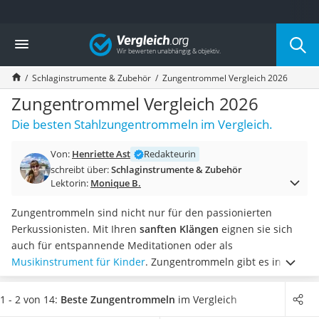
Die beliebtesten Vergleiche nach Kategorie
Vergleich
Freizeit & Sport
Gartentrampolin
Schlaginstrumente & Zubehör
Zungentrommel Vergleich 2026
Trampolin
Metalldetektor
Zungentrommel Vergleich 2026
Eufab-Fahrradträger
Die besten Stahlzungentrommeln im Vergleich.
Trampolin 366 cm
Fahrradschloss
Von:
Henriette Ast
Redakteurin
Aluminium-Koffer
schreibt über:
Schlaginstrumente & Zubehör
Futterboot
Lektorin:
Monique B.
Air Bike
E-Bike-Dreirad
Zungentrommeln sind nicht nur für den passionierten
Trekkingschuhe Herren
Perkussionisten. Mit Ihren
sanften Klängen
eignen sie sich
Reisetasche mit Rollen
auch für entspannende Meditationen oder als
Klimmzugstation
Musikinstrument für Kinder
. Zungentrommeln gibt es in
Koffer
verschiedenen Größen.
Nachtsichtgerät
Tests im Internet zufolge lassen sich Zungentrommeln mit
1 - 2 von 14:
Beste Zungentrommeln
im Vergleich
Faltschloss
den häufig mitgelieferten Taschen einfach transportieren